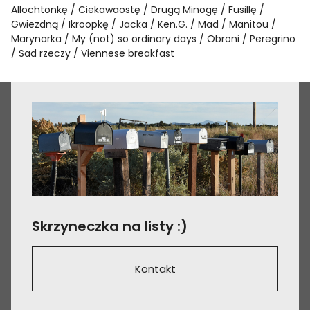
Allochtonkę
Ciekawaostę
Drugą Minogę
Fusillę
Gwiezdną
Ikroopkę
Jacka
Ken.G.
Mad
Manitou
Marynarka
My (not) so ordinary days
Obroni
Peregrino
Sad rzeczy
Viennese breakfast
Skrzyneczka na listy :)
Kontakt