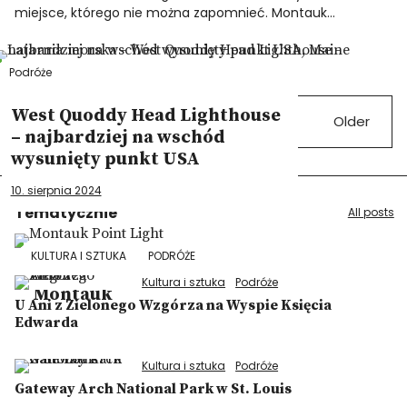
miejsce, którego nie można zapomnieć. Montauk…
Podróże
West Quoddy Head Lighthouse
1
2
…
92
Older
– najbardziej na wschód
wysunięty punkt USA
10. sierpnia 2024
Tematycznie
All posts
KULTURA I SZTUKA
PODRÓŻE
Kultura i sztuka
Podróże
Montauk
U Ani z Zielonego Wzgórza na Wyspie Księcia
Edwarda
Kultura i sztuka
Podróże
Gateway Arch National Park w St. Louis