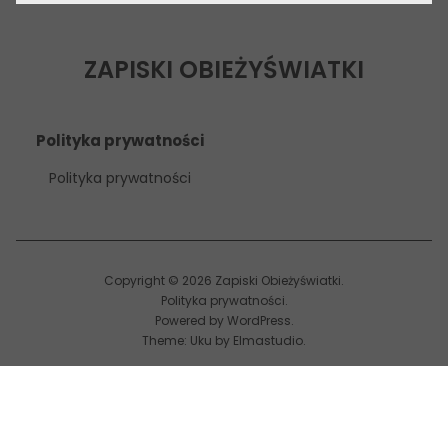
ZAPISKI OBIEŻYŚWIATKI
Polityka prywatności
Polityka prywatności
Copyright © 2026 Zapiski Obieżyświatki
Polityka prywatności
Powered by
WordPress
Theme: Uku by
Elmastudio