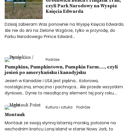
Greenwich Beach i Tlaqatik Trail,
czyli Park Narodowy na Wyspie
Księcia Edwarda
Dzisiaj zabieram Was ponownie na Wyspę Księcia Edwarda.
Ale nie do Ani na Zielone Wzgórze, tylko w przyrodę, do
Parku Narodowego Prince Edward…
Podróże
Pumpkins, Pumpkintown, Pumpkin Farm…., czyli
jesień po amerykańsku i kanadyjsku
Jesień w Kanadzie i USA jest piękna… Kolorowa,
nostalgiczna, smaczna i pachnąca… Ale przede wszystkim
dyniowa… Dynie to nieodłączny element tej pory roku.…
Kultura i sztuka
Podróże
Montauk
Montauk ze swoją słynną latarnią morską, położone na
wschodnim krańcu Long Island w stanie Nowy Jork, to