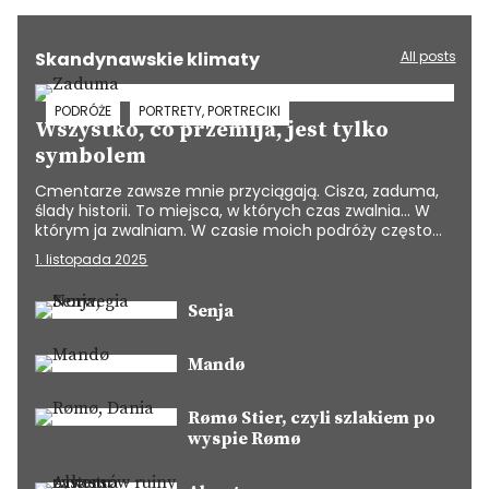
Skandynawskie klimaty
All posts
PODRÓŻE
PORTRETY, PORTRECIKI
Wszystko, co przemija, jest tylko
symbolem
Cmentarze zawsze mnie przyciągają. Cisza, zaduma,
ślady historii. To miejsca, w których czas zwalnia… W
którym ja zwalniam. W czasie moich podróży często…
1. listopada 2025
Senja
Mandø
Rømø Stier, czyli szlakiem po
wyspie Rømø