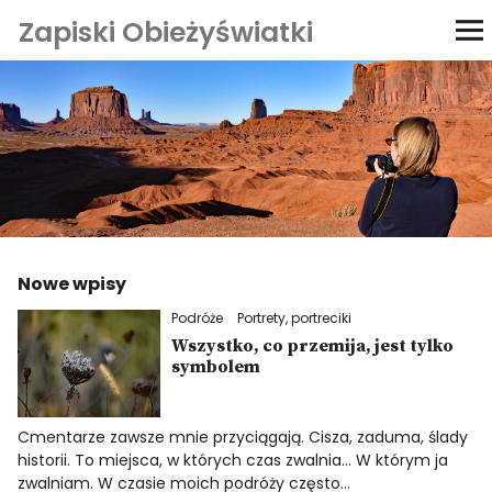
Zapiski Obieżyświatki
Podróże
Kultura i sztuka
Kątem oka
O-fiszki
Nowe wpisy
Podróże
Portrety, portreciki
Niezwyczajne ściany
Wszystko, co przemija, jest tylko
symbolem
Dom na kółkach
Cmentarze zawsze mnie przyciągają. Cisza, zaduma, ślady
historii. To miejsca, w których czas zwalnia… W którym ja
zwalniam. W czasie moich podróży często…