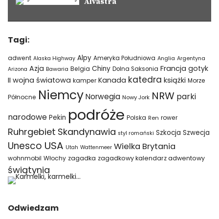
Alvastra
Tagi:
Alpy
adwent
Ameryka Południowa
Alaska Highway
Anglia
Argentyna
Azja
Francja
gotyk
Chiny
Belgia
Bawaria
Dolna Saksonia
Arizona
katedra
II wojna światowa
Kanada
książki
kamper
Morze
Niemcy
NRW
parki
Norwegia
Północne
Nowy Jork
podróże
narodowe
Pekin
Polska
rower
Ren
Ruhrgebiet
Skandynawia
Szkocja
Szwecja
styl romański
USA
Unesco
Wielka Brytania
Utah
Wattenmeer
wohnmobil
Włochy
zagadka
zagadkowy kalendarz adwentowy
świątynia
Odwiedzam