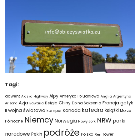
Tagi:
Alpy
adwent
Ameryka Południowa
Alaska Highway
Anglia
Argentyna
Azja
Francja
gotyk
Chiny
Belgia
Bawaria
Dolna Saksonia
Arizona
katedra
II wojna światowa
Kanada
książki
kamper
Morze
Niemcy
NRW
parki
Norwegia
Północne
Nowy Jork
podróże
narodowe
Pekin
Polska
rower
Ren