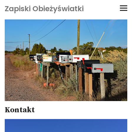
Zapiski Obieżyświatki
Podróże
Kultura i sztuka
Kątem oka
O-fiszki
Niezwyczajne ściany
Dom na kółkach
Kontakt