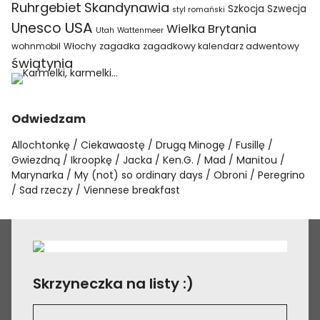
Ruhrgebiet
Skandynawia
Szkocja
Szwecja
styl romański
USA
Unesco
Wielka Brytania
Utah
Wattenmeer
wohnmobil
Włochy
zagadka
zagadkowy kalendarz adwentowy
świątynia
Odwiedzam
Allochtonkę
Ciekawaostę
Drugą Minogę
Fusillę
Gwiezdną
Ikroopkę
Jacka
Ken.G.
Mad
Manitou
Marynarka
My (not) so ordinary days
Obroni
Peregrino
Sad rzeczy
Viennese breakfast
Skrzyneczka na listy :)