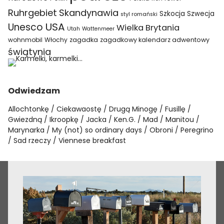
Ruhrgebiet
Skandynawia
Szkocja
Szwecja
styl romański
USA
Unesco
Wielka Brytania
Utah
Wattenmeer
wohnmobil
Włochy
zagadka
zagadkowy kalendarz adwentowy
świątynia
Odwiedzam
Allochtonkę
Ciekawaostę
Drugą Minogę
Fusillę
Gwiezdną
Ikroopkę
Jacka
Ken.G.
Mad
Manitou
Marynarka
My (not) so ordinary days
Obroni
Peregrino
Sad rzeczy
Viennese breakfast