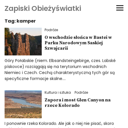
Zapiski Obieżyświatki
Tag:
kamper
Podróże
Podróże
Kultura i sztuka
O wschodzie słońca w Bastei w
Parku Narodowym Saskiej
Szwajcarii
Kątem oka
Góry Połabskie (niem. Elbsandsteingebirge, czes. Labské
pískovce) rozciągają się na terytorium wschodnich
O-fiszki
Niemiec i Czech. Cechą charakterystyczną tych gór są
specyficzne formacje skalne.…
Niezwyczajne ściany
Kultura i sztuka
Podróże
Zapora i most Glen Canyon na
Dom na kółkach
rzece Kolorado
I ponownie rzeka Kolorado. Ale jak o niej nie pisać, skoro