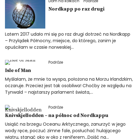
Dom na kółkach
Podróże
Nordkapp po raz drugi
Latem 2017 udało mi się po raz drugi dotrzeć na Nordkapp
– Przylądek Północny, miejsce, do którego, zanim je
opuściłam w czasie norweskiej…
Podróże
Isle of Man
Myślałam, że mnie ta wyspa, położona na Morzu Irlandzkim,
oczaruje. Przecież jest tak osobliwa! Choćby ze względu na
Tynwald – najstarszy parlament świata,…
Podróże
Knivskjellodden – na północ od Nordkappu
Usiąść na brzegu Oceanu Arktycznego, zanurzyć w jego
wody ręce, poczuć zimne fale, posłuchać hulającego
wiatru, stanąć oko w oko z reniferem…Dojść na…