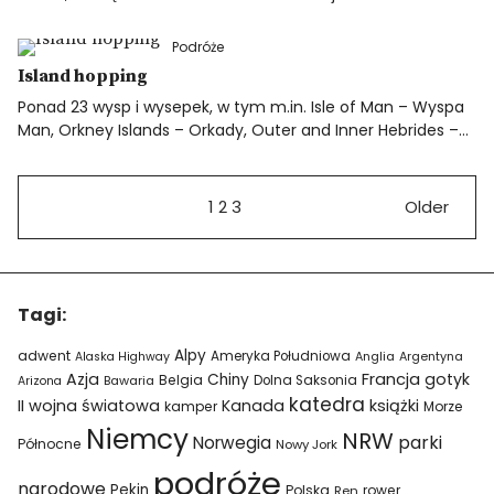
Podróże
Island hopping
Ponad 23 wysp i wysepek, w tym m.in. Isle of Man – Wyspa
Man, Orkney Islands – Orkady, Outer and Inner Hebrides –…
1
2
3
Older
Tagi:
Alpy
adwent
Ameryka Południowa
Alaska Highway
Anglia
Argentyna
Azja
Francja
gotyk
Chiny
Belgia
Bawaria
Dolna Saksonia
Arizona
katedra
II wojna światowa
Kanada
książki
kamper
Morze
Niemcy
NRW
parki
Norwegia
Północne
Nowy Jork
podróże
narodowe
Pekin
Polska
rower
Ren