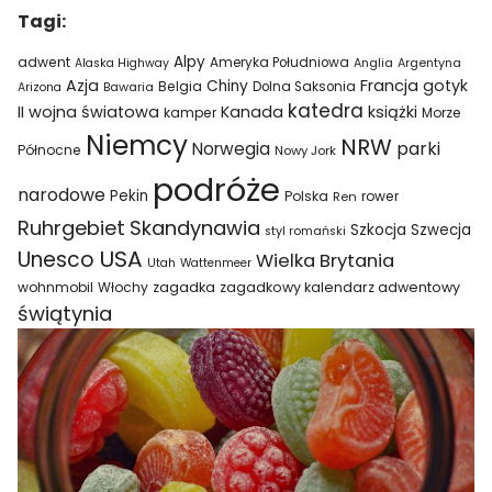
Tagi:
Alpy
adwent
Ameryka Południowa
Alaska Highway
Anglia
Argentyna
Azja
Francja
gotyk
Chiny
Belgia
Bawaria
Dolna Saksonia
Arizona
katedra
II wojna światowa
Kanada
książki
kamper
Morze
Niemcy
NRW
parki
Norwegia
Północne
Nowy Jork
podróże
narodowe
Pekin
Polska
rower
Ren
Ruhrgebiet
Skandynawia
Szkocja
Szwecja
styl romański
USA
Unesco
Wielka Brytania
Utah
Wattenmeer
wohnmobil
Włochy
zagadka
zagadkowy kalendarz adwentowy
świątynia