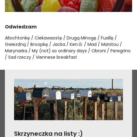
Odwiedzam
Allochtonkę
Ciekawaostę
Drugą Minogę
Fusillę
Gwiezdną
Ikroopkę
Jacka
Ken.G.
Mad
Manitou
Marynarka
My (not) so ordinary days
Obroni
Peregrino
Sad rzeczy
Viennese breakfast
Skrzyneczka na listy :)