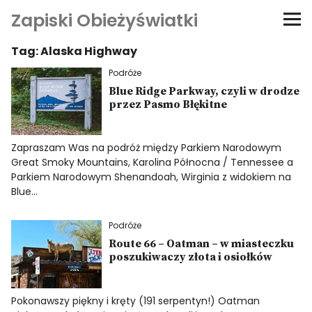
Zapiski Obieżyświatki
Tag:
Alaska Highway
Podróże
Podróże
Kultura i sztuka
Blue Ridge Parkway, czyli w drodze
przez Pasmo Błękitne
Kątem oka
Zapraszam Was na podróż między Parkiem Narodowym
Great Smoky Mountains, Karolina Północna / Tennessee a
O-fiszki
Parkiem Narodowym Shenandoah, Wirginia z widokiem na
Blue…
Niezwyczajne ściany
Podróże
Route 66 – Oatman – w miasteczku
Dom na kółkach
poszukiwaczy złota i osiołków
Pokonawszy piękny i kręty (191 serpentyn!) Oatman