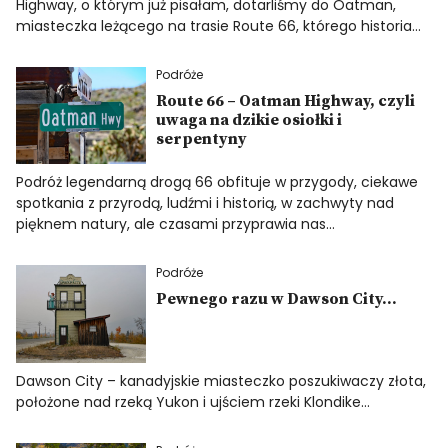
Highway, o którym już pisałam, dotarliśmy do Oatman,
miasteczka leżącego na trasie Route 66, którego historia…
Podróże
Route 66 – Oatman Highway, czyli
uwaga na dzikie osiołki i
serpentyny
Podróż legendarną drogą 66 obfituje w przygody, ciekawe
spotkania z przyrodą, ludźmi i historią, w zachwyty nad
pięknem natury, ale czasami przyprawia nas…
Podróże
Pewnego razu w Dawson City…
Dawson City – kanadyjskie miasteczko poszukiwaczy złota,
położone nad rzeką Yukon i ujściem rzeki Klondike…