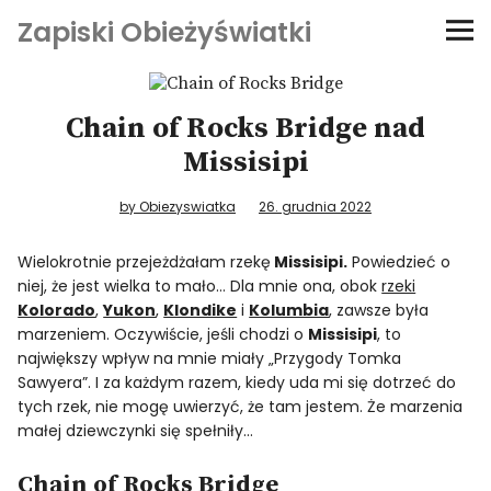
Zapiski Obieżyświatki
Podróże
Chain of Rocks Bridge nad
Kultura i sztuka
Missisipi
Kątem oka
by Obiezyswiatka
26. grudnia 2022
Wielokrotnie przejeżdżałam rzekę
Missisipi.
Powiedzieć o
O-fiszki
niej, że jest wielka to mało… Dla mnie ona, obok
rzeki
Kolorado
,
Yukon
,
Klondike
i
Kolumbia
, zawsze była
Niezwyczajne ściany
marzeniem. Oczywiście, jeśli chodzi o
Missisipi
, to
największy wpływ na mnie miały „Przygody Tomka
Sawyera”. I za każdym razem, kiedy uda mi się dotrzeć do
Dom na kółkach
tych rzek, nie mogę uwierzyć, że tam jestem. Że marzenia
małej dziewczynki się spełniły…
Chain of Rocks Bridge