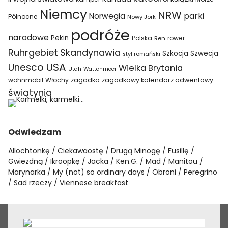
Niemcy
NRW
parki
Norwegia
Północne
Nowy Jork
podróże
narodowe
Pekin
Polska
rower
Ren
Ruhrgebiet
Skandynawia
Szkocja
Szwecja
styl romański
USA
Unesco
Wielka Brytania
Utah
Wattenmeer
wohnmobil
Włochy
zagadka
zagadkowy kalendarz adwentowy
świątynia
Odwiedzam
Allochtonkę
Ciekawaostę
Drugą Minogę
Fusillę
Gwiezdną
Ikroopkę
Jacka
Ken.G.
Mad
Manitou
Marynarka
My (not) so ordinary days
Obroni
Peregrino
Sad rzeczy
Viennese breakfast