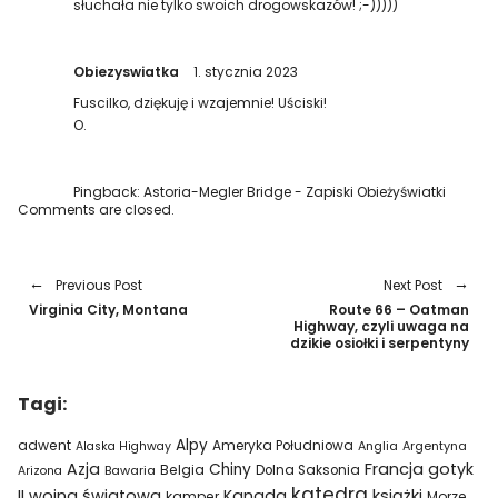
słuchała nie tylko swoich drogowskazów! ;-)))))
Obiezyswiatka
1. stycznia 2023
Fuscilko, dziękuję i wzajemnie! Uściski!
O.
Pingback:
Astoria-Megler Bridge - Zapiski Obieżyświatki
Comments are closed.
Previous Post
Next Post
Virginia City, Montana
Route 66 – Oatman
Highway, czyli uwaga na
dzikie osiołki i serpentyny
Tagi:
Alpy
adwent
Ameryka Południowa
Alaska Highway
Anglia
Argentyna
Azja
Francja
gotyk
Chiny
Belgia
Bawaria
Dolna Saksonia
Arizona
katedra
II wojna światowa
Kanada
książki
kamper
Morze