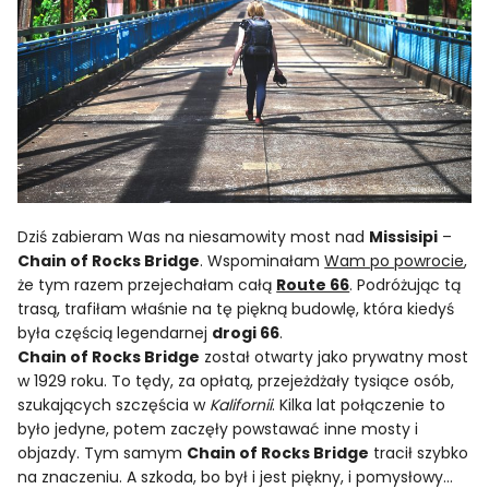
Dziś zabieram Was na niesamowity most nad
Missisipi
–
Chain of Rocks Bridge
. Wspominałam
Wam po powrocie
,
że tym razem przejechałam całą
Route 66
. Podróżując tą
trasą, trafiłam właśnie na tę piękną budowlę, która kiedyś
była częścią legendarnej
drogi 66
.
Chain of Rocks Bridge
został otwarty jako prywatny most
w 1929 roku. To tędy, za opłatą, przejeżdżały tysiące osób,
szukających szczęścia w
Kalifornii
. Kilka lat połączenie to
było jedyne, potem zaczęły powstawać inne mosty i
objazdy. Tym samym
Chain of Rocks Bridge
tracił szybko
na znaczeniu. A szkoda, bo był i jest piękny, i pomysłowy…