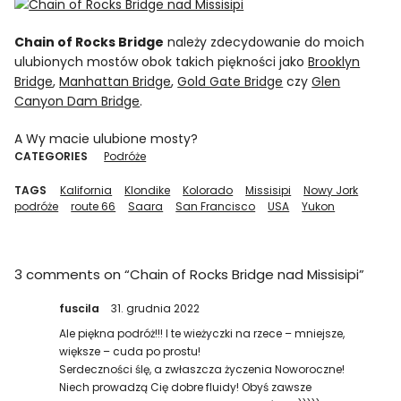
Chain of Rocks Bridge
należy zdecydowanie do moich
ulubionych mostów obok takich piękności jako
Brooklyn
Bridge
,
Manhattan Bridge
,
Gold Gate Bridge
czy
Glen
Canyon Dam Bridge
.
A Wy macie ulubione mosty?
CATEGORIES
Podróże
TAGS
Kalifornia
Klondike
Kolorado
Missisipi
Nowy Jork
podróże
route 66
Saara
San Francisco
USA
Yukon
3 comments on “
Chain of Rocks Bridge nad Missisipi
”
fuscila
31. grudnia 2022
Ale piękna podróż!!! I te wieżyczki na rzece – mniejsze,
większe – cuda po prostu!
Serdeczności ślę, a zwłaszcza życzenia Noworoczne!
Niech prowadzą Cię dobre fluidy! Obyś zawsze