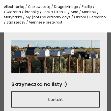
Allochtonkę
Ciekawaostę
Drugą Minogę
Fusillę
Gwiezdną
Ikroopkę
Jacka
Ken.G.
Mad
Manitou
Marynarka
My (not) so ordinary days
Obroni
Peregrino
Sad rzeczy
Viennese breakfast
Skrzyneczka na listy :)
Kontakt