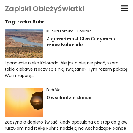
Zapiski Obieżyświatki
Tag:
rzeka Ruhr
Podróże
Kultura i sztuka
Podróże
Kultura i sztuka
Zapora i most Glen Canyon na
rzece Kolorado
Kątem oka
I ponownie rzeka Kolorado. Ale jak o niej nie pisać, skoro
takie ciekawe rzeczy są z nią związane? Tym razem pokażę
O-fiszki
Wam zaporę…
Niezwyczajne ściany
Podróże
O wschodzie słońca
Dom na kółkach
Zaczynało dopiero świtać, kiedy opatulona od stóp do głów
ruszyłam nad rzekę Ruhr z nadzieją na wschodzące słońce