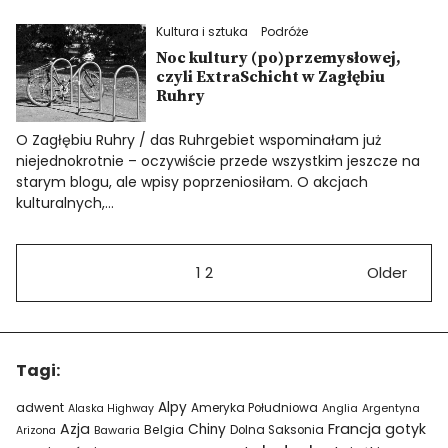
Kultura i sztuka
Podróże
Noc kultury (po)przemysłowej,
czyli ExtraSchicht w Zagłębiu
Ruhry
O Zagłębiu Ruhry / das Ruhrgebiet wspominałam już
niejednokrotnie – oczywiście przede wszystkim jeszcze na
starym blogu, ale wpisy poprzeniosiłam. O akcjach
kulturalnych,…
1
2
Older
Tagi:
Alpy
adwent
Ameryka Południowa
Alaska Highway
Anglia
Argentyna
Azja
Francja
gotyk
Chiny
Belgia
Bawaria
Dolna Saksonia
Arizona