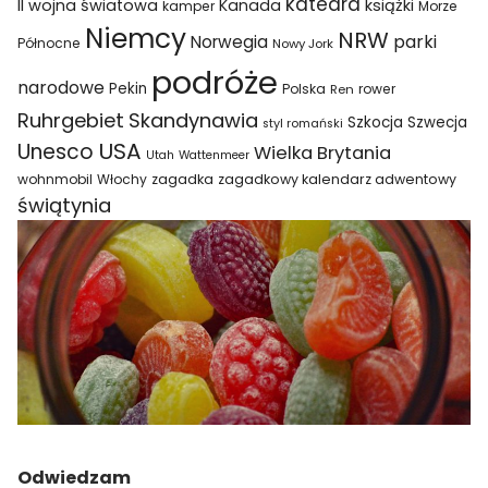
katedra
II wojna światowa
Kanada
książki
kamper
Morze
Niemcy
NRW
parki
Norwegia
Północne
Nowy Jork
podróże
narodowe
Pekin
Polska
rower
Ren
Ruhrgebiet
Skandynawia
Szkocja
Szwecja
styl romański
USA
Unesco
Wielka Brytania
Utah
Wattenmeer
wohnmobil
Włochy
zagadka
zagadkowy kalendarz adwentowy
świątynia
Odwiedzam