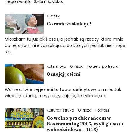
i jego światło. Szłam szybko…
O-fiszki
Co mnie zaskakuje?
Mieszkam tu już jakiś czas, a jednak są rzeczy, które mnie
do tej chwili mile zaskakują, a do których jednak nie mogę
się…
Kątem oka
O-fiszki
Portrety, portreciki
O mojej jesieni
Wolne chwile tej jesieni to towar deficytowy u mnie. Jak
więc się zdarzą, to wykorzystuję je, ile tylko się da.
Kultura i sztuka
O-fiszki
Podróże
Co wolno przebierańcom w
Rosenmontag 2015, czyli glosa do
wolności słowa – 1(15)