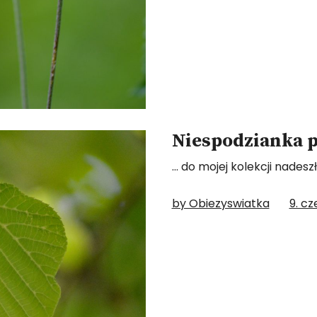
Niespodzianka p
… do mojej kolekcji nadesz
by Obiezyswiatka
9. c