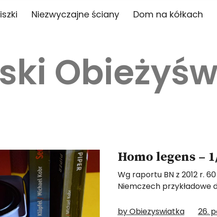
iszki
Niezwyczajne ściany
Dom na kółkach
ski Obieżyśw
Homo legens – 1/
Wg raportu BN z 2012 r. 6
Niemczech przykładowe d
by Obiezyswiatka
26. p