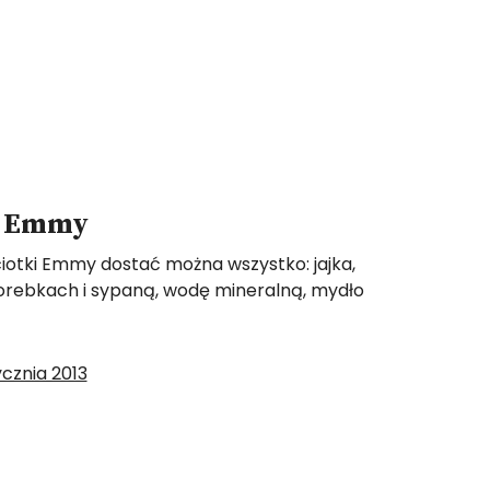
i Emmy
 ciotki Emmy dostać można wszystko: jajka,
torebkach i sypaną, wodę mineralną, mydło
tycznia 2013