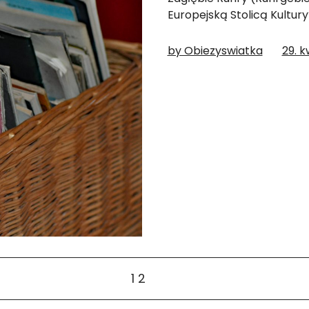
Europejską Stolicą Kultur
by Obiezyswiatka
29. k
1
2