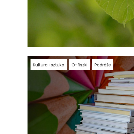
Kultura i sztuka
O-fiszki
Podróże