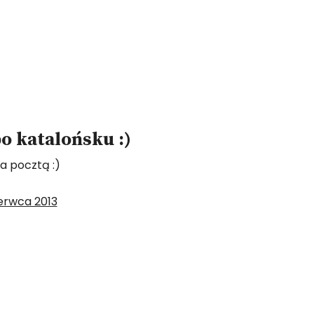
o katalońsku :)
ła pocztą :)
zerwca 2013