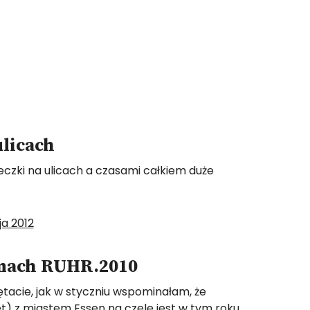
ulicach
oteczki na ulicach a czasami całkiem duże
ja 2012
amach RUHR.2010
ętacie, jak w styczniu wspominałam, że
t) z miastem Essen na czele jest w tym roku