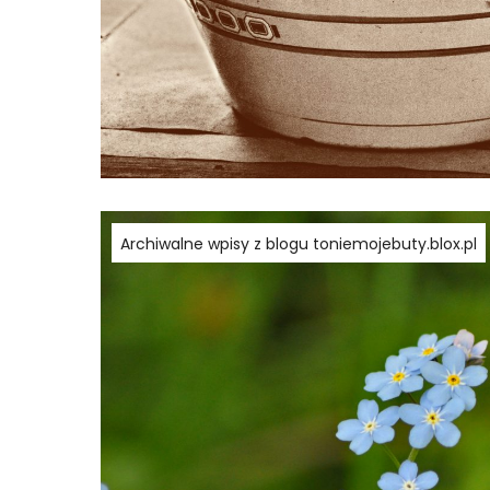
Archiwalne wpisy z blogu toniemojebuty.blox.pl