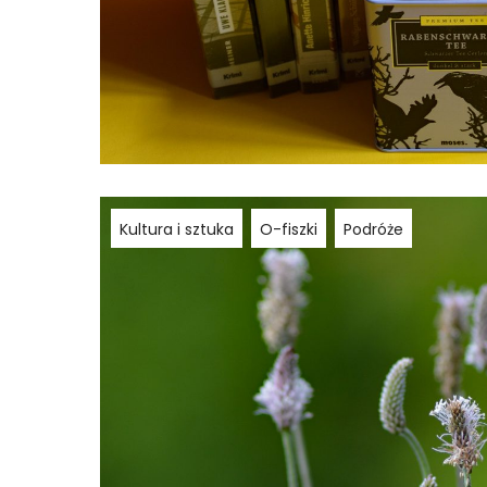
Kultura i sztuka
O-fiszki
Podróże