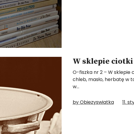
W sklepie ciotk
O-fiszka nr 2 – W sklepie
chleb, masło, herbatę w 
w…
by Obiezyswiatka
11. s