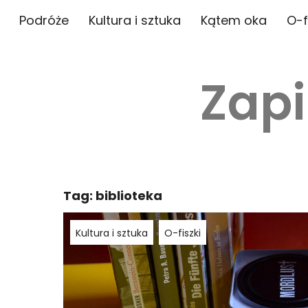
Podróże
Kultura i sztuka
Kątem oka
O-f
Zapi
Tag:
biblioteka
Kultura i sztuka
O-fiszki