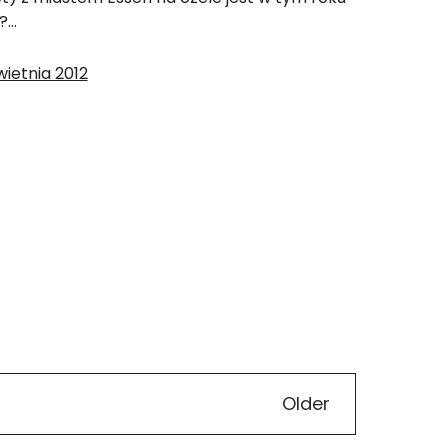
y?…
wietnia 2012
Older