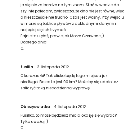
ja się nie za bardzo na tym znam. Stać w wodzie do
szyi nie polecam, zwłaszcza, że dno nie jest równe, więc
o nieszczęście nie trudno. Czas jest ważny. Przy wejsciu
w morze są tablice pływów z dokładnymi danymi i
najlepiej się ich trzymać.
Fajnie to ujęłaś, prawie jak Morze Czerwone ;)
Dobrego dnia!
O.
fusilla
3. listopada 2012
O kurczaczki! Tak blisko będę tego miejsca juz
niedługo! Bo co to jest 90 km? Może by się udało tez
zaliczyć taką niecodzienną wyprawę!
Obiezyswiatka
4. listopada 2012
Fusillko, to może będziesz miała okazję się wybrac?
Tylko uważaj :)
O.