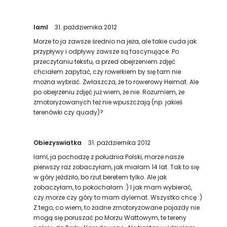
IamI
31. października 2012
Morze to ja zawsze średnio na jeża, ale takie cuda jak
przypływy i odpływy zawsze są fascynujące. Po
przeczytaniu tekstu, a przed obejrzeniem zdjęć
chciałem zapytać, czy rowerkiem by się tam nie
można wybrać. Zwłaszcza, że to rowerowy Heimat. Ale
po obejrzeniu zdjęć już wiem, że nie. Rozumiem, że
zmotoryzowanych też nie wpuszczają (np. jakieś
terenówki czy quady)?
Obiezyswiatka
31. października 2012
IamI, ja pochodzę z południa Polski, morze nasze
pierwszy raz zobaczyłam, jak miałam 14 lat. Tak to się
w góry jeździło, bo rzut beretem tylko. Ale jak
zobaczyłam, to pokochałam :) I jak mam wybierać,
czy morze czy góry to mam dylemat. Wszystko chcę :)
Z tego, co wiem, to żadne zmotoryzowane pojazdy nie
mogą się poruszać po Morzu Wattowym, te tereny