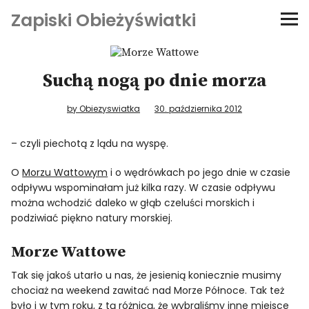
Zapiski Obieżyświatki
Podróże
Suchą nogą po dnie morza
Kultura i sztuka
by Obiezyswiatka
30. października 2012
Kątem oka
– czyli piechotą z lądu na wyspę.
O-fiszki
O
Morzu Wattowym
i o wędrówkach po jego dnie w czasie
odpływu wspominałam już kilka razy. W czasie odpływu
można wchodzić daleko w głąb czeluści morskich i
Niezwyczajne ściany
podziwiać piękno natury morskiej.
Dom na kółkach
Morze Wattowe
Tak się jakoś utarło u nas, że jesienią koniecznie musimy
chociaż na weekend zawitać nad Morze Północe. Tak też
było i w tym roku, z tą różnicą, że wybraliśmy inne miejsce