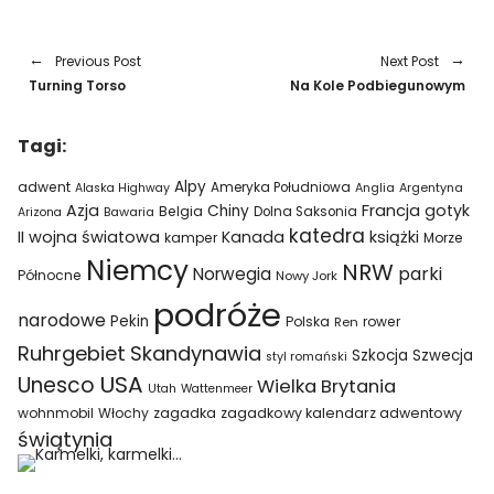
Previous Post
Next Post
Turning Torso
Na Kole Podbiegunowym
Tagi:
Alpy
adwent
Ameryka Południowa
Alaska Highway
Anglia
Argentyna
Azja
Francja
gotyk
Chiny
Belgia
Bawaria
Dolna Saksonia
Arizona
katedra
II wojna światowa
Kanada
książki
kamper
Morze
Niemcy
NRW
parki
Norwegia
Północne
Nowy Jork
podróże
narodowe
Pekin
Polska
rower
Ren
Ruhrgebiet
Skandynawia
Szkocja
Szwecja
styl romański
USA
Unesco
Wielka Brytania
Utah
Wattenmeer
wohnmobil
Włochy
zagadka
zagadkowy kalendarz adwentowy
świątynia