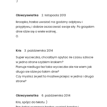
:)
Obiezyswiatka
2. listopada 2013
Ikroopko, trzeba uważać na godziny odpływu i
przypływu, i dobrze oszacować swoje siły. Po grząskim
dnie idzie się o wiele wolniej…
O.
Kris
3. października 2014
Super wycieczka, chcialbym spytac ile czasu szliscie
w jedna strone szybkim krokiem?
Planuje niedlugo tez taka wycieczke ale nie wiem jak
dlugo sie idzie po takim dnie?
Czy myslisz ze jest to mozliwe przejsc w jedna i druga
strone?
Obiezyswiatka
6. października 2014
Kris, spójrz do tekstu :)
Przy takiej wyprawie trzeba uważać bardzo i