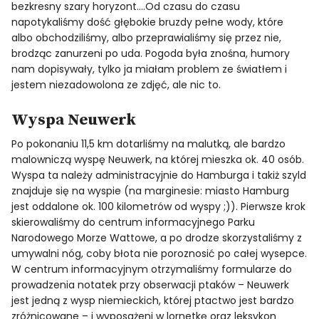
bezkresny szary horyzont….Od czasu do czasu
napotykaliśmy dość głębokie bruzdy pełne wody, które
albo obchodziliśmy, albo przeprawialiśmy się przez nie,
brodząc zanurzeni po uda. Pogoda była znośna, humory
nam dopisywały, tylko ja miałam problem ze światłem i
jestem niezadowolona ze zdjęć, ale nic to.
Wyspa Neuwerk
Po pokonaniu 11,5 km dotarliśmy na malutką, ale bardzo
malowniczą wyspę Neuwerk, na której mieszka ok. 40 osób.
Wyspa ta należy administracyjnie do Hamburga i takiż szyld
znajduje się na wyspie (na marginesie: miasto Hamburg
jest oddalone ok. 100 kilometrów od wyspy ;)). Pierwsze krok
skierowaliśmy do centrum informacyjnego Parku
Narodowego Morze Wattowe, a po drodze skorzystaliśmy z
umywalni nóg, coby błota nie poroznosić po całej wysepce.
W centrum informacyjnym otrzymaliśmy formularze do
prowadzenia notatek przy obserwacji ptaków – Neuwerk
jest jedną z wysp niemieckich, której ptactwo jest bardzo
zróżnicowane – i wyposażeni w lornetkę oraz leksykon