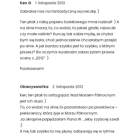
Ken.G
1. listopada 2012
Zabrałaś nas na fantastyczną wycieczkę :)
Ten ptak z rolką papieru toaletowego mnie rozbroił! :) A
na dnie morza, to, co widać, to jakieś glistki, robaczki
czy małe roślinki? Kurczę, tak sobie myślę, że chyba
bym się bała, choć jednocześnie chciałabym przejść
po dnie. A jak bardzo szybko jest to szybko, o którym
piszesz? Bo oczyma wyobraźni zobaczyłam prawie
sceny z „2012” :)
Pozdrawiam!
Obiezyswiatka
2. listopada 2012
Ken, ten ptak to ostrygojad. Nad Morzem Północnym
jest ich dużo :)
To, co widać na dnie, to pozostałości po piaskówce –
pierścienicy, która żyje w Morzu Północnym.
Ja okropnie popędzałam Pana W. , żeby szybciej szedł
;)
A nie, tak szybko to nie, pływy odbywają się w rytmie