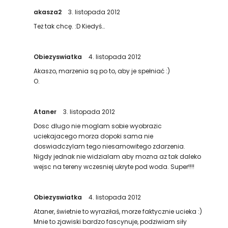
akasza2
3. listopada 2012
Też tak chcę. :D Kiedyś…
Obiezyswiatka
4. listopada 2012
Akaszo, marzenia są po to, aby je spełniać :)
O.
Ataner
3. listopada 2012
Dosc dlugo nie moglam sobie wyobrazic
uciekajacego morza dopoki sama nie
doswiadczylam tego niesamowitego zdarzenia.
Nigdy jednak nie widzialam aby mozna az tak daleko
wejsc na tereny wczesniej ukryte pod woda. Super!!!!
Obiezyswiatka
4. listopada 2012
Ataner, świetnie to wyraziłaś, morze faktycznie ucieka :)
Mnie to zjawiski bardzo fascynuje, podziwiam siły