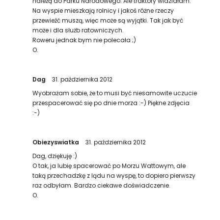
należą do Parku Narodowego. Ale traktory widziałam.
Na wyspie mieszkają rolnicy i jakoś różne rzeczy
przewieźć muszą, więc może są wyjątki. Tak jak być
może i dla służb ratowniczych.
Roweru jednak bym nie polecała ;)
O.
Dag
31. października 2012
Wyobrażam sobie, że to musi być niesamowite uczucie
przespacerować się po dnie morza :-) Piękne zdjęcia
:-)
Obiezyswiatka
31. października 2012
Dag, dziękuję :)
O tak, ja lubię spacerować po Morzu Wattowym, ale
taką przechadzkę z lądu na wyspę, to dopiero pierwszy
raz odbyłam. Bardzo ciekawe doświadczenie.
O.