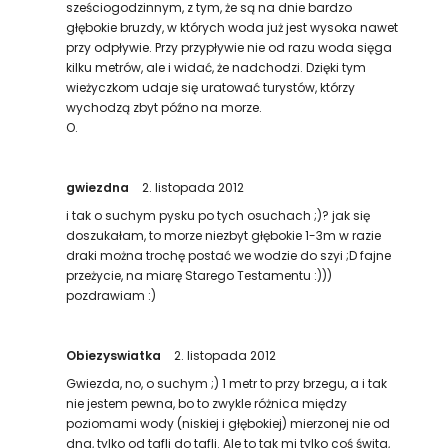
sześciogodzinnym, z tym, że są na dnie bardzo
głębokie bruzdy, w których woda już jest wysoka nawet
przy odpływie. Przy przypływie nie od razu woda sięga
kilku metrów, ale i widać, że nadchodzi. Dzięki tym
wieżyczkom udaje się uratować turystów, którzy
wychodzą zbyt późno na morze.
O.
gwiezdna
2. listopada 2012
i tak o suchym pysku po tych osuchach ;)? jak się
doszukałam, to morze niezbyt głębokie 1-3m w razie
draki można trochę postać we wodzie do szyi ;D fajne
przeżycie, na miarę Starego Testamentu :)))
pozdrawiam :)
Obiezyswiatka
2. listopada 2012
Gwiezda, no, o suchym ;) 1 metr to przy brzegu, a i tak
nie jestem pewna, bo to zwykle różnica między
poziomami wody (niskiej i głębokiej) mierzonej nie od
dna, tylko od tafli do tafli. Ale to tak mi tylko coś świta,