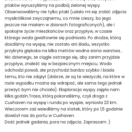
ptaków wyruszyliśmy na podbój zielonej wyspy.
Obserwowaliśmy nie tylko ptaki (udało mi się zrobić zdjęcia
mysikrólikowi zwyczajnemu, co mnie cieszy, bo jego
jeszcze nie miałam w zbiorach fotograficznych), ale i
spokojne życie mieszkańców oraz przypływ, w czasie
którego woda gwałtownie się podniosła. Po drodze, którą
doszliśmy na wyspę, nie zostało ani śladu, wszystko
przykryła głęboka na kilka metrów wodna słona warstwa…
Nic dziwnego, że ciągle ostrzega się, aby zanim przyjdzie
przypływ, znaleźć się w bezpiecznym miejscu. Woda
odchodzi powoli, ale przychodzi bardzo szybko i biada
temu, kto nie zdążył (dobrze, że są te wieżyczki, na które w
razie wypadku można się wdrapać, ale sama tego jednak
przeżyć bym nie chciała). Eksploracja wyspy zajęła nam
kilka godzin.Trasa, którą pokonaliśmy, czyli droga z
Cuxhaven na wyspę i runda po wyspie, wyniosła 23 km.
Wieczorem zaś wsiedliśmy na statek, który po 1,5 godzinie
dowiózł nas do portu w Cuxhaven.
Dość jednak gadania, pora na zdjęcia. Zapraszam :)