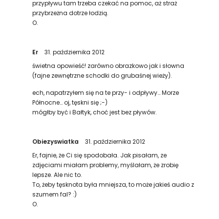
przypływu tam trzeba czekać na pomoc, aż straż
przybrzeżna dotrze łodzią.
O.
Er
31. października 2012
świetna opowieść! zarówno obrazkowo jak i słowna
(fajne zewnętrzne schodki do grubaśnej wieży).
ech, napatrzyłem się na te przy- i odpływy… Morze
Północne… oj, tęskni się ;-)
mógłby być i Bałtyk, choć jest bez pływów.
Obiezyswiatka
31. października 2012
Er, fajnie, że Ci się spodobała. Jak pisałam, ze
zdjęciami miałam problemy, myślałam, że zrobię
lepsze. Ale nic to.
To, żeby tęsknota była mniejsza, to może jakieś audio z
szumem fal? :)
O.