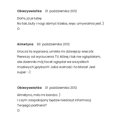
Obiezyswiatka
31. października 2012
Domi, ja je lubię.
No tak, buty i nogi obmyć trzeba, więc umywalnia jest ;)
O.
Almetyna
30. października 2012
Urocza ta wyprawa, umiliła mi dzisiejszy wieczór.
Pierwszy od wyrzucenia TV, której i tak nie oglądałam,
ale dzienniki mój facet oglądał we wszystkich
możliwych językach! Jaka wolność i to Morze! Jest
super :-)
Obiezyswiatka
31. października 2012
Almetyno, miło mi bardzo :)
I czym zaspokojony będzie niedosyt informacji
Twojego partnera?
O.