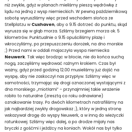
niż zwykle, gdyż w planach mieliśmy pieszą wędrówkę z
lądu na jedną z wysp niemieckich. W pewną październikową
sobotę wyruszliśmy więc przed wschodem słońca ze
Stellplatzu w
Cuxhaven
, aby o 9.15 dotrzeć do punktu, skąd
wyrusza się w głąb morza. Szliśmy brzegiem morza ok. 5
kilometrów. Punktualnie o 9.15 opuściliśmy plażę i
wkroczyliśmy, po przepuszczeniu dorożek, na dno morskie
;) Przed nami w oddali majaczyła wyspa niemiecka
Neuwerk
. Tak więc brodząc w błocie, nie do końca suchą
nogą, zaczęliśmy wędrować raźnym krokiem. Czas był
ważny, gdyż przed godziną 12.00 musieliśmy już dojść na
wyspę, aby nie zaskoczył nas przypływ. Szliśmy więc w
samotności, trzymając się drogi oznaczonej wystającymi z
dna morskiego „miotłami” – przynajmniej takie wrażenie
robiło to naturalne (zresztą co roku odnawiane)
oznakowanie trasy. Po dwóch kilometrach natrafiliśmy na
jak najbardziej zwykły drogowskaz ;), który w jedną stronę
wskazywał drogę do wyspy Neuwerk, a w inną do wieżyczki
ratunkowej. Szliśmy więc dalej, a po drodze mijały nas
bryczki z gośćmi i jeźdźcy na koniach. Wokół nas był tylko