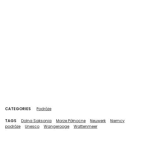
CATEGORIES
Podróże
TAGS
Dolna Saksonia
Morze Północne
Neuwerk
Niemcy
podróże
Unesco
Wangerooge
Wattenmeer