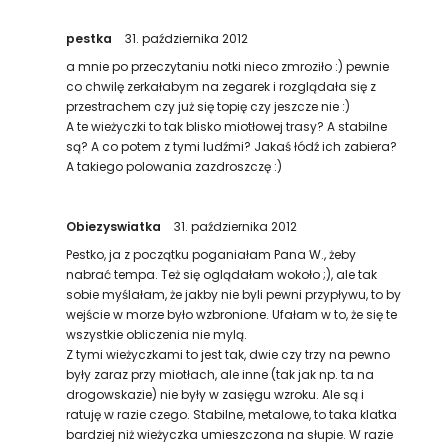
pestka
31. października 2012
a mnie po przeczytaniu notki nieco zmroziło :) pewnie
co chwilę zerkałabym na zegarek i rozglądała się z
przestrachem czy już się topię czy jeszcze nie :)
A te wieżyczki to tak blisko miotłowej trasy? A stabilne
są? A co potem z tymi ludźmi? Jakaś łódź ich zabiera?
A takiego polowania zazdroszczę :)
Obiezyswiatka
31. października 2012
Pestko, ja z początku poganiałam Pana W., żeby
nabrać tempa. Też się oglądałam wokoło ;), ale tak
sobie myślałam, że jakby nie byli pewni przypływu, to by
wejście w morze było wzbronione. Ufałam w to, że się te
wszystkie obliczenia nie mylą.
Z tymi wieżyczkami to jest tak, dwie czy trzy na pewno
były zaraz przy miotłach, ale inne (tak jak np. ta na
drogowskazie) nie były w zasięgu wzroku. Ale są i
ratuję w razie czego. Stabilne, metalowe, to taka klatka
bardziej niż wieżyczka umieszczona na słupie. W razie