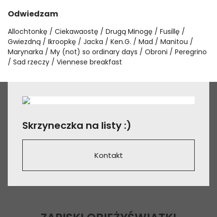
Odwiedzam
Allochtonkę
Ciekawaostę
Drugą Minogę
Fusillę
Gwiezdną
Ikroopkę
Jacka
Ken.G.
Mad
Manitou
Marynarka
My (not) so ordinary days
Obroni
Peregrino
Sad rzeczy
Viennese breakfast
Skrzyneczka na listy :)
Kontakt