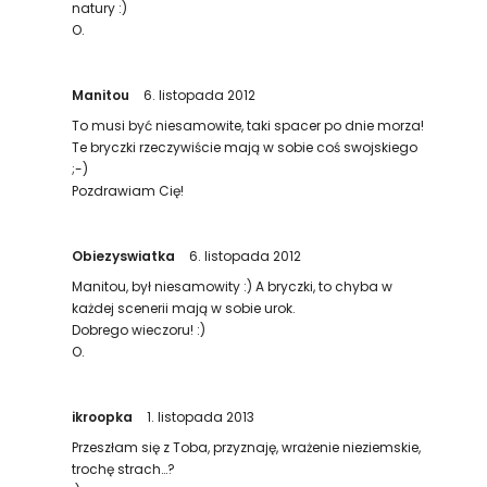
natury :)
O.
Manitou
6. listopada 2012
To musi być niesamowite, taki spacer po dnie morza!
Te bryczki rzeczywiście mają w sobie coś swojskiego
;-)
Pozdrawiam Cię!
Obiezyswiatka
6. listopada 2012
Manitou, był niesamowity :) A bryczki, to chyba w
każdej scenerii mają w sobie urok.
Dobrego wieczoru! :)
O.
ikroopka
1. listopada 2013
Przeszłam się z Toba, przyznaję, wrażenie nieziemskie,
trochę strach…?