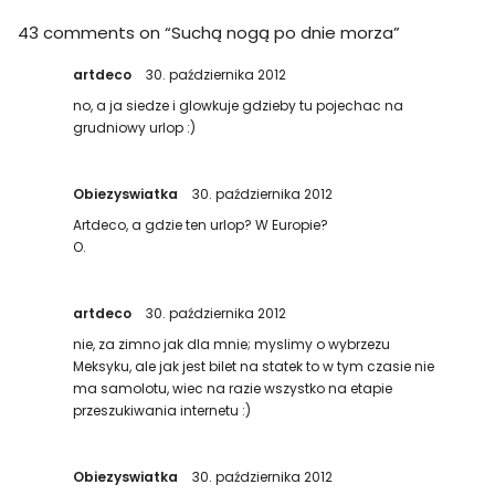
43 comments on “
Suchą nogą po dnie morza
”
artdeco
30. października 2012
no, a ja siedze i glowkuje gdzieby tu pojechac na
grudniowy urlop :)
Obiezyswiatka
30. października 2012
Artdeco, a gdzie ten urlop? W Europie?
O.
artdeco
30. października 2012
nie, za zimno jak dla mnie; myslimy o wybrzezu
Meksyku, ale jak jest bilet na statek to w tym czasie nie
ma samolotu, wiec na razie wszystko na etapie
przeszukiwania internetu :)
Obiezyswiatka
30. października 2012