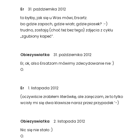
Er
31. października 2012
to byłby, jak się u Was mówi, Ersartz.
bo gdzie zapach, gdzie wiatr, gdzie piasek? :-)
trudno, zostają (choć też bez tego) zdjęcia z cyklu
„zgubiony kapeć”.
Obiezyswiatka
31. października 2012
Er, ok, also Ersatzom mówimy zdecydowanie nie :)
O.
Er
1. listopada 2012
(oczywiście zrobiłem literówkę, ale zaręczam, że to tylko
wcisły mi się dwa klawisze naraz przez przypadek ’-)
Obiezyswiatka
2. listopada 2012
Nic się nie stało :)
O.