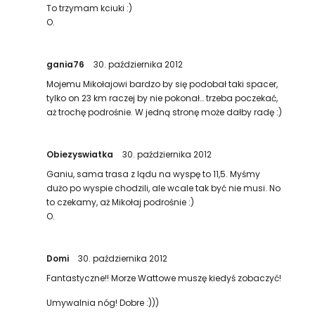
To trzymam kciuki :)
O.
gania76
30. października 2012
Mojemu Mikołajowi bardzo by się podobał taki spacer,
tylko on 23 km raczej by nie pokonał… trzeba poczekać,
aż trochę podrośnie. W jedną stronę może dałby radę :)
Obiezyswiatka
30. października 2012
Ganiu, sama trasa z lądu na wyspę to 11,5. Myśmy
dużo po wyspie chodzili, ale wcale tak być nie musi. No
to czekamy, aż Mikołaj podrośnie :)
O.
Domi
30. października 2012
Fantastyczne!! Morze Wattowe muszę kiedyś zobaczyć!
Umywalnia nóg! Dobre :)))