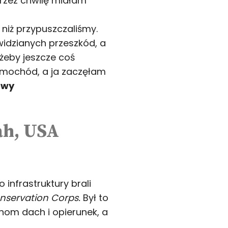
 Przez chwilę miałam
 niż przypuszczaliśmy.
idzianych przeszkód, a
żeby jeszcze coś
amochód, a ja zaczęłam
owy
 infrastruktury brali
nservation Corps.
Był to
om dach i opierunek, a