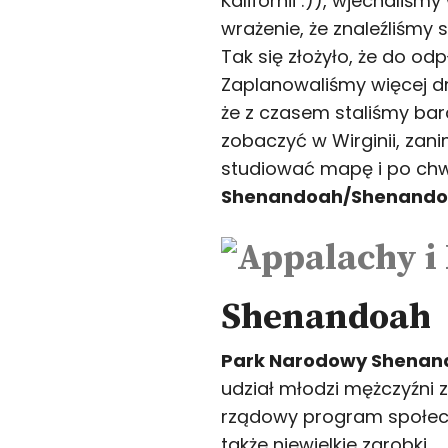
Kalifornii :)), wjechaliśm
wrażenie, że znaleźliśmy 
Tak się złożyło, że do od
Zaplanowaliśmy więcej d
że z czasem staliśmy bar
zobaczyć w Wirginii, za
studiować mapę i po chw
Shenandoah/Shenandoa
Shenandoah
Park Narodowy Shenan
udział młodzi mężczyźni 
rządowy program społecz
także niewielkie zarobki.