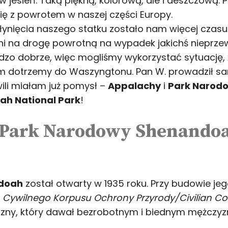
y w jesień. Taką piękną, kolorową, ale i deszczową.
się z powrotem w naszej części Europy.
płynięcia naszego statku zostało nam więcej czasu
ni na drogę powrotną na wypadek jakichś nieprzew
dzo dobrze, więc mogliśmy wykorzystać sytuację, 
nim dotrzemy do Waszyngtonu. Pan W. prowadził s
ili miałam już pomysł –
Appalachy
i
Park Narod
h National Park
!
doah
został otwarty w 1935 roku. Przy budowie jego
z
Cywilnego Korpusu Ochrony Przyrody/Civilian Co
ny, który dawał bezrobotnym i biednym mężczyzn