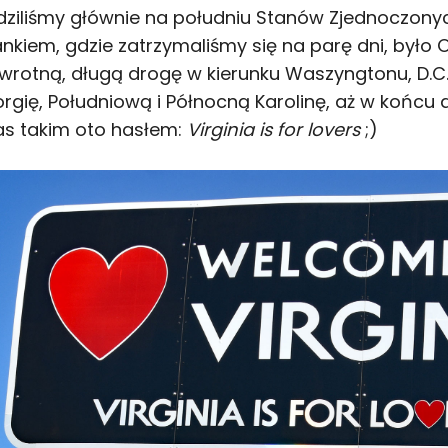
ędziliśmy głównie na południu Stanów Zjednoczony
kiem, gdzie zatrzymaliśmy się na parę dni, było O
rotną, długą drogę w kierunku Waszyngtonu, D.C.
rgię, Południową i Północną Karolinę, aż w końcu 
nas takim oto hasłem:
Virginia is for lovers
;)