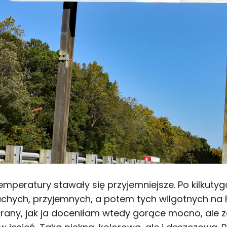
temperatury stawały się przyjemniejsze. Po kilku
suchych, przyjemnych, a potem tych wilgotnych na
(rany, jak ja doceniłam wtedy gorące mocno, ale 