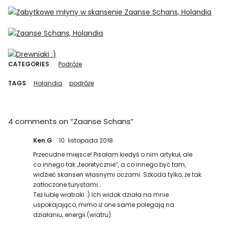
CATEGORIES
Podróże
TAGS
Holandia
podróże
4 comments on “
Zaanse Schans
”
Ken.G
10. listopada 2018
Przecudne miejsce! Pisałam kiedyś o nim artykuł, ale
co innego tak „teoretycznie”, a co innego być tam,
widzieć skansen własnymi oczami. Szkoda tylko, że tak
zatłoczone turystami…
Też lubię wiatraki :) Ich widok działa na mnie
uspokajająco, mimo iż one same polegają na
działaniu, energii (wiatru).