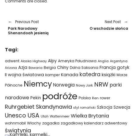
Comments are closed.
Previous Post
Next Post
Park Narodowy
O wschodzie słońca
Shenandoah jesienią
Tagi:
Alpy
adwent
Ameryka Południowa
Alaska Highway
Anglia
Argentyna
Azja
Francja
gotyk
Chiny
Belgia
Bawaria
Dolna Saksonia
Arizona
katedra
II wojna światowa
Kanada
książki
kamper
Morze
Niemcy
NRW
parki
Norwegia
Północne
Nowy Jork
podróże
narodowe
Pekin
Polska
rower
Ren
Ruhrgebiet
Skandynawia
Szkocja
Szwecja
styl romański
USA
Unesco
Wielka Brytania
Utah
Wattenmeer
wohnmobil
Włochy
zagadka
zagadkowy kalendarz adwentowy
świątynia