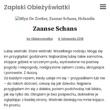
Zapiski Obieżyświatki
Podróże
Zaanse Schans
Kultura i sztuka
by Obiezyswiatka
4. listopada 2018
Kątem oka
Lubię wiatraki. Stare wiatraki. Wszelkiego rodzaju. Mogę się
im przyglądać godzinami. Najbardziej lubię takie samotne,
O-fiszki
stojące gdzieś w szczerym polu, wystawione na pastwę
pogody i niepogody, nadgryzione zębem czasu, skrzypiące
Niezwyczajne ściany
i porowate. Z duszą.
Za każdym razem, kiedy udaje mi się – przypadkiem lub nie
– do takich dotrzeć, cieszę się jak dziecko. Najpierw
Dom na kółkach
przyglądam im się z daleka, potem podchodzę tak blisko,
jak się tylko da. Okrążam je bez pośpiechu, dokładnie je
oglądając z każdej strony. Wiatraki działają na mnie kojąco.
Po prostu.