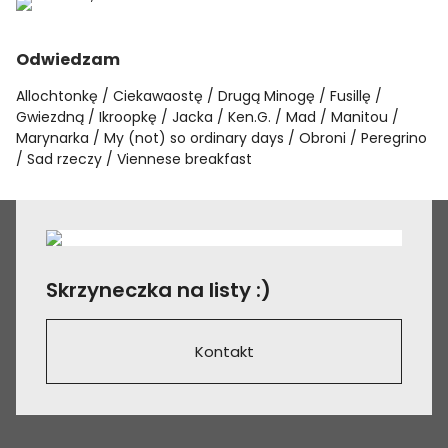
Odwiedzam
Allochtonkę
Ciekawaostę
Drugą Minogę
Fusillę
Gwiezdną
Ikroopkę
Jacka
Ken.G.
Mad
Manitou
Marynarka
My (not) so ordinary days
Obroni
Peregrino
Sad rzeczy
Viennese breakfast
Skrzyneczka na listy :)
Kontakt