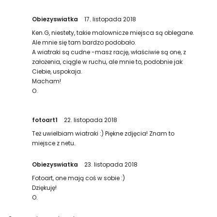
Obiezyswiatka
17. listopada 2018
Ken.G, niestety, takie malownicze miejsca są oblegane.
Ale mnie się tam bardzo podobało.
A wiatraki są cudne -masz rację, właściwie są one, z
założenia, ciągle w ruchu, ale mnie to, podobnie jak
Ciebie, uspokaja.
Macham!
O.
fotoart1
22. listopada 2018
Też uwielbiam wiatraki :) Piękne zdjęcia! Znam to
miejsce z netu.
Obiezyswiatka
23. listopada 2018
Fotoart, one mają coś w sobie :)
Dziękuję!
O.