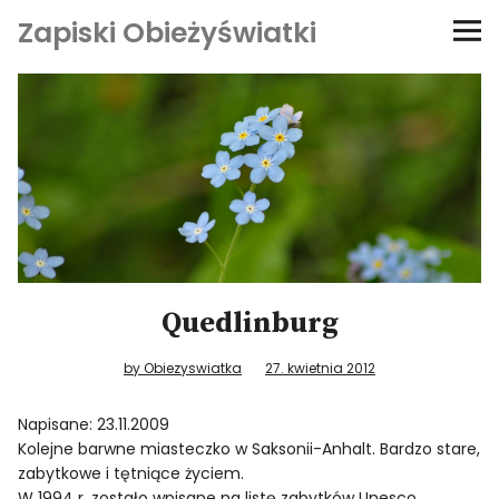
Zapiski Obieżyświatki
Podróże
Kultura i sztuka
Kątem oka
O-fiszki
Quedlinburg
Niezwyczajne ściany
by Obiezyswiatka
27. kwietnia 2012
Dom na kółkach
Napisane: 23.11.2009
Kolejne barwne miasteczko w Saksonii-Anhalt. Bardzo stare,
zabytkowe i tętniące życiem.
W 1994 r. zostało wpisane na listę zabytków Unesco.