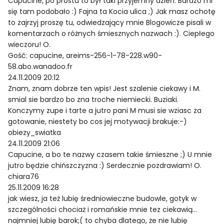
Capucine, po prostu to był taki przyjemny dzień. Bardzo mi
się tam podobało :) Fajna ta Kocia ulica ;) Jak masz ochotę
to zajrzyj proszę tu, odwiedzający mnie Blogowicze pisali w
komentarzach o różnych śmiesznych nazwach :). Ciepłego
wieczoru! O.
Gość: capucine, areims-256-1-78-228.w90-
58.abo.wanadoo.fr
24.11.2009 20:12
Znam, znam dobrze ten wpis! Jest szalenie ciekawy i M.
smial sie bardzo bo zna troche niemiecki. Buziaki.
Konczymy zupe i tarte a jutro pani M musi sie wziasc za
gotowanie, niestety bo cos jej motywacji brakuje:-)
obiezy_swiatka
24.11.2009 21:06
Capucine, a bo te nazwy czasem takie śmieszne ;) U mnie
jutro będzie chińszczyzna :) Serdecznie pozdrawiam! O.
chiara76
25.11.2009 16:28
jak wiesz, ja też lubię średniowieczne budowle, gotyk w
szczególności chociaż i romańskie mnie tez ciekawią…
najmniej lubię barok;( to chyba dlatego, że nie lubię