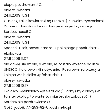
ciepło pozdrawiam! O.
obiezy_swiatka
24.11.2009 15:34
Gusiook, takie kawiarenki są urocze :) Z Twoimi życzeniami
Dobrego dnia dam temu dniu jeszcze jedną szansę.
Serdeczności! O.
obiezy_swiatka
24.11.2009 15:34
Spacerku, tak, nawet bardzo… Spokojnego popołudnia! O.
ekolozkaa
27.11.2009 11:37
Nie dziwię się wcale, a wcale, że zostało wpisane na listę
UNESCO. Kolorowo i klimatycznie… Pozdrowienia przesyła
kolejna wielbicielka Apfelstrudel! :)
obiezy_swiatka
27.11.2009 18:17
Ekolożko, wielbicielko Apfelstrudla ;), jakbyś była kiedyś w
tamtej okolicy, to warte to miasteczko zobaczyć :)
Serdecznie pozdrawiam! O.
Gość: jodo8, 77-253-82-61.adsl.inetia.pl