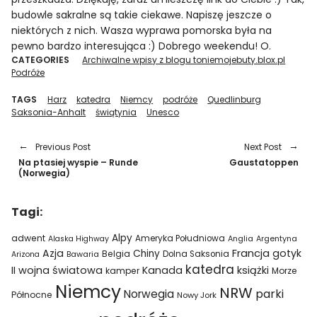
budowle sakralne są takie ciekawe. Napiszę jeszcze o
niektórych z nich. Wasza wyprawa pomorska była na
pewno bardzo interesująca :) Dobrego weekendu! O.
CATEGORIES
Archiwalne wpisy z blogu toniemojebuty.blox.pl
Podróże
TAGS
Harz
katedra
Niemcy
podróże
Quedlinburg
Saksonia-Anhalt
świątynia
Unesco
Previous Post
Next Post
Na ptasiej wyspie – Runde
Gaustatoppen
(Norwegia)
Tagi:
Alpy
adwent
Ameryka Południowa
Alaska Highway
Anglia
Argentyna
Azja
Francja
gotyk
Chiny
Belgia
Bawaria
Dolna Saksonia
Arizona
katedra
II wojna światowa
Kanada
książki
kamper
Morze
Niemcy
NRW
parki
Norwegia
Północne
Nowy Jork