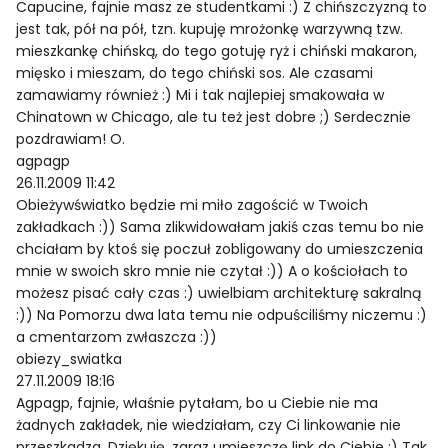
Capucine, fajnie masz ze studentkami :) Z chińszczyzną to
jest tak, pół na pół, tzn. kupuję mrożonkę warzywną tzw.
mieszkankę chińską, do tego gotuję ryż i chiński makaron,
mięsko i mieszam, do tego chiński sos. Ale czasami
zamawiamy również :) Mi i tak najlepiej smakowała w
Chinatown w Chicago, ale tu też jest dobre ;) Serdecznie
pozdrawiam! O.
agpagp
26.11.2009 11:42
Obieżywświatko będzie mi miło zagościć w Twoich
zakładkach :)) Sama zlikwidowałam jakiś czas temu bo nie
chciałam by ktoś się poczuł zobligowany do umieszczenia
mnie w swoich skro mnie nie czytał :)) A o kościołach to
możesz pisać cały czas :) uwielbiam architekturę sakralną
:)) Na Pomorzu dwa lata temu nie odpuściliśmy niczemu :)
a cmentarzom zwłaszcza :))
obiezy_swiatka
27.11.2009 18:16
Agpagp, fajnie, właśnie pytałam, bo u Ciebie nie ma
żadnych zakładek, nie wiedziałam, czy Ci linkowanie nie
przeszkadza. Dziękuję, zaraz umieszczę link do Ciebie :) Tak,