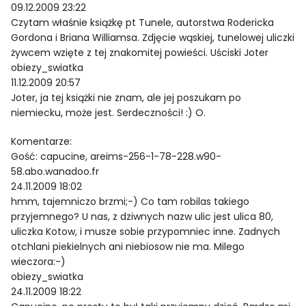
09.12.2009 23:22
Czytam właśnie książkę pt Tunele, autorstwa Rodericka
Gordona i Briana Williamsa. Zdjęcie wąskiej, tunelowej uliczki
żywcem wzięte z tej znakomitej powieści. Uściski Joter
obiezy_swiatka
11.12.2009 20:57
Joter, ja tej książki nie znam, ale jej poszukam po
niemiecku, może jest. Serdeczności! :) O.
Komentarze:
Gość: capucine, areims-256-1-78-228.w90-
58.abo.wanadoo.fr
24.11.2009 18:02
hmm, tajemniczo brzmi;-) Co tam robilas takiego
przyjemnego? U nas, z dziwnych nazw ulic jest ulica 80,
uliczka Kotow, i musze sobie przypomniec inne. Zadnych
otchlani piekielnych ani niebiosow nie ma. Milego
wieczora:-)
obiezy_swiatka
24.11.2009 18:22