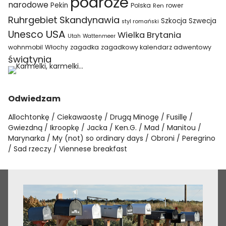
podróże
narodowe
Pekin
Polska
rower
Ren
Ruhrgebiet
Skandynawia
Szkocja
Szwecja
styl romański
USA
Unesco
Wielka Brytania
Utah
Wattenmeer
wohnmobil
Włochy
zagadka
zagadkowy kalendarz adwentowy
świątynia
Odwiedzam
Allochtonkę
Ciekawaostę
Drugą Minogę
Fusillę
Gwiezdną
Ikroopkę
Jacka
Ken.G.
Mad
Manitou
Marynarka
My (not) so ordinary days
Obroni
Peregrino
Sad rzeczy
Viennese breakfast