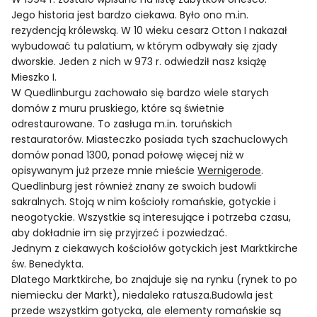
Jego historia jest bardzo ciekawa. Było ono m.in.
rezydencją królewską. W 10 wieku cesarz Otton I nakazał
wybudować tu palatium, w którym odbywały się zjady
dworskie. Jeden z nich w 973 r. odwiedził nasz książę
Mieszko I.
W Quedlinburgu zachowało się bardzo wiele starych
domów z muru pruskiego, które są świetnie
odrestaurowane. To zasługa m.in. toruńskich
restauratorów. Miasteczko posiada tych szachuclowych
domów ponad 1300, ponad połowę więcej niż w
opisywanym już przeze mnie mieście
Wernigerode
.
Quedlinburg jest również znany ze swoich budowli
sakralnych. Stoją w nim kościoły romańskie, gotyckie i
neogotyckie. Wszystkie są interesujące i potrzeba czasu,
aby dokładnie im się przyjrzeć i pozwiedzać.
Jednym z ciekawych kościołów gotyckich jest Marktkirche
św. Benedykta.
Dlatego Marktkirche, bo znajduje się na rynku (rynek to po
niemiecku der Markt), niedaleko ratusza.Budowla jest
przede wszystkim gotycka, ale elementy romańskie są