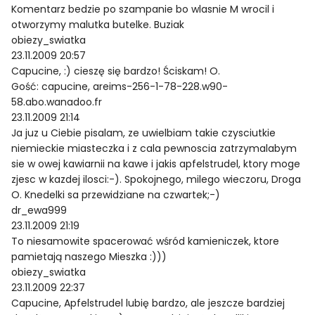
Komentarz bedzie po szampanie bo wlasnie M wrocil i
otworzymy malutka butelke. Buziak
obiezy_swiatka
23.11.2009 20:57
Capucine, :) cieszę się bardzo! Ściskam! O.
Gość: capucine, areims-256-1-78-228.w90-
58.abo.wanadoo.fr
23.11.2009 21:14
Ja juz u Ciebie pisalam, ze uwielbiam takie czysciutkie
niemieckie miasteczka i z cala pewnoscia zatrzymalabym
sie w owej kawiarnii na kawe i jakis apfelstrudel, ktory moge
zjesc w kazdej ilosci:-). Spokojnego, milego wieczoru, Droga
O. Knedelki sa przewidziane na czwartek;-)
dr_ewa999
23.11.2009 21:19
To niesamowite spacerować wśród kamieniczek, ktore
pamietają naszego Mieszka :)))
obiezy_swiatka
23.11.2009 22:37
Capucine, Apfelstrudel lubię bardzo, ale jeszcze bardziej