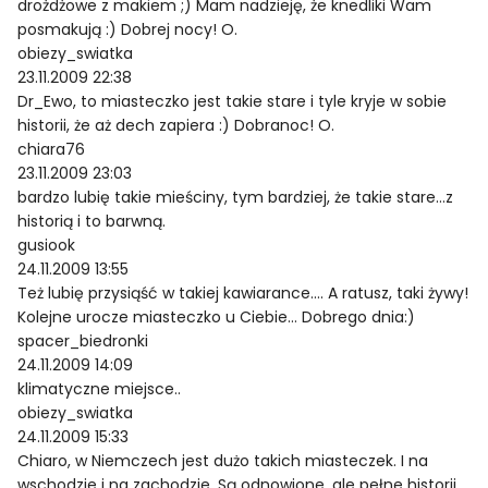
drożdżowe z makiem ;) Mam nadzieję, że knedliki Wam
posmakują :) Dobrej nocy! O.
obiezy_swiatka
23.11.2009 22:38
Dr_Ewo, to miasteczko jest takie stare i tyle kryje w sobie
historii, że aż dech zapiera :) Dobranoc! O.
chiara76
23.11.2009 23:03
bardzo lubię takie mieściny, tym bardziej, że takie stare…z
historią i to barwną.
gusiook
24.11.2009 13:55
Też lubię przysiąść w takiej kawiarance…. A ratusz, taki żywy!
Kolejne urocze miasteczko u Ciebie… Dobrego dnia:)
spacer_biedronki
24.11.2009 14:09
klimatyczne miejsce..
obiezy_swiatka
24.11.2009 15:33
Chiaro, w Niemczech jest dużo takich miasteczek. I na
wschodzie i na zachodzie. Są odnowione, ale pełne historii.