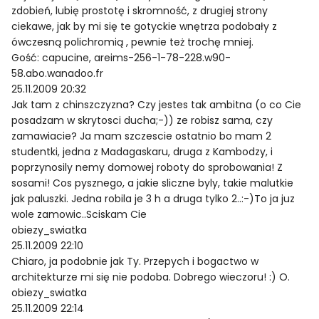
zdobień, lubię prostotę i skromność, z drugiej strony
ciekawe, jak by mi się te gotyckie wnętrza podobały z
ówczesną polichromią , pewnie też trochę mniej.
Gość: capucine, areims-256-1-78-228.w90-
58.abo.wanadoo.fr
25.11.2009 20:32
Jak tam z chinszczyzna? Czy jestes tak ambitna (o co Cie
posadzam w skrytosci ducha;-)) ze robisz sama, czy
zamawiacie? Ja mam szczescie ostatnio bo mam 2
studentki, jedna z Madagaskaru, druga z Kambodzy, i
poprzynosily nemy domowej roboty do sprobowania! Z
sosami! Cos pysznego, a jakie sliczne byly, takie malutkie
jak paluszki. Jedna robila je 3 h a druga tylko 2..:-)To ja juz
wole zamowic..Sciskam Cie
obiezy_swiatka
25.11.2009 22:10
Chiaro, ja podobnie jak Ty. Przepych i bogactwo w
architekturze mi się nie podoba. Dobrego wieczoru! :) O.
obiezy_swiatka
25.11.2009 22:14