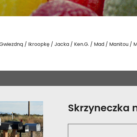
Gwiezdną
Ikroopkę
Jacka
Ken.G.
Mad
Manitou
M
Skrzyneczka na