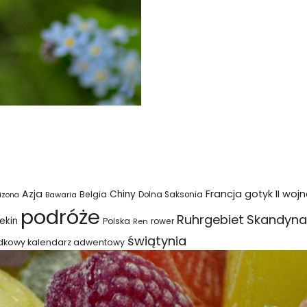
Azja
Francja
gotyk
II woj
Chiny
Belgia
Bawaria
Dolna Saksonia
izona
podróże
Ruhrgebiet
Skandyna
ekin
Polska
rower
Ren
świątynia
dkowy kalendarz adwentowy