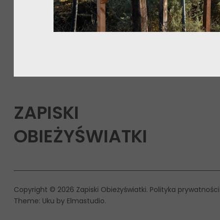
ZAPISKI
OBIEŻYŚWIATKI
Copyright © 2026 Zapiski Obieżyświatki
Polityka prywatności
Theme: Uku by
Elmastudio