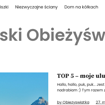
iszki
Niezwyczajne ściany
Dom na kółkach
ski Obieżyśw
TOP 5 – moje ul
Hallo, hallo, puk, puk… Jes
nadrabiam :) Tym razem 
by Obiezyswiatka
27. 