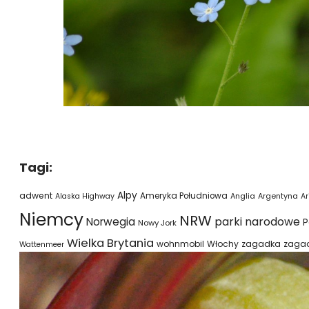
Tagi:
Alpy
adwent
Ameryka Południowa
Alaska Highway
Anglia
Argentyna
Ar
Niemcy
NRW
parki narodowe
Norwegia
P
Nowy Jork
Wielka Brytania
wohnmobil
Włochy
zagadka
zaga
Wattenmeer