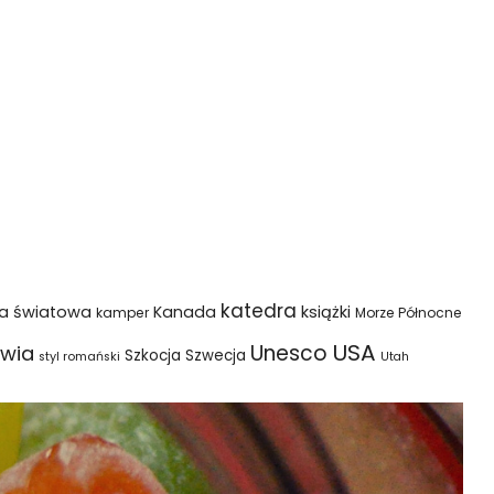
katedra
na światowa
Kanada
książki
kamper
Morze Północne
USA
Unesco
wia
Szkocja
Szwecja
styl romański
Utah