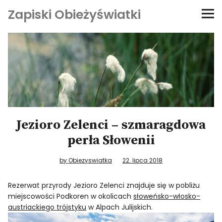
Zapiski Obieżyświatki
Podróże
Kultura i sztuka
Kątem oka
O-fiszki
Jezioro Zelenci – szmaragdowa
perła Słowenii
Niezwyczajne ściany
by Obiezyswiatka
22. lipca 2018
Dom na kółkach
Rezerwat przyrody Jezioro Zelenci znajduje się w pobliżu
miejscowości Podkoren w okolicach
słoweńsko-włosko-
austriackiego trójstyku
w Alpach Julijskich.