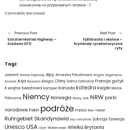
zawieszonej na przybrzeżnym drzewie :-)
Comments are closed.
Previous Post
Next Post
Extraterrestrial Highway –
Fjällbacka i okolice –
śladami UFO
kryminały i prehistoryczne
ryty
Tagi:
Alpy
adwent
Ameryka Południowa
Alaska Highway
Anglia
Argentyna
Azja
Francja
gotyk
Chiny
Belgia
Bawaria
Dolna Saksonia
Arizona
katedra
II wojna światowa
Kanada
książki
kamper
Morze
Niemcy
NRW
parki
Norwegia
Północne
Nowy Jork
podróże
narodowe
Pekin
Polska
rower
Ren
Ruhrgebiet
Skandynawia
Szkocja
Szwecja
styl romański
USA
Unesco
Wielka Brytania
Utah
Wattenmeer