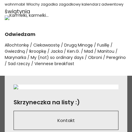
wohnmobil
Włochy
zagadka
zagadkowy kalendarz adwentowy
świątynia
Odwiedzam
Allochtonkę
Ciekawaostę
Drugą Minogę
Fusillę
Gwiezdną
Ikroopkę
Jacka
Ken.G.
Mad
Manitou
Marynarka
My (not) so ordinary days
Obroni
Peregrino
Sad rzeczy
Viennese breakfast
Skrzyneczka na listy :)
Kontakt