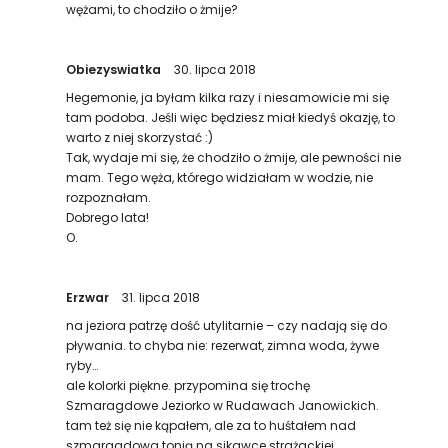
wężami, to chodziło o żmije?
Obiezyswiatka
30. lipca 2018
Hegemonie, ja byłam kilka razy i niesamowicie mi się
tam podoba. Jeśli więc będziesz miał kiedyś okazję, to
warto z niej skorzystać :)
Tak, wydaje mi się, że chodziło o żmije, ale pewności nie
mam. Tego węża, którego widziałam w wodzie, nie
rozpoznałam.
Dobrego lata!
O.
Erzwar
31. lipca 2018
na jeziora patrzę dość utylitarnie – czy nadają się do
pływania. to chyba nie: rezerwat, zimna woda, żywe
ryby…
ale kolorki piękne. przypomina się trochę
Szmaragdowe Jeziorko w Rudawach Janowickich.
tam też się nie kąpałem, ale za to huśtałem nad
szmaragdowa tonią na sikawce strażackiej