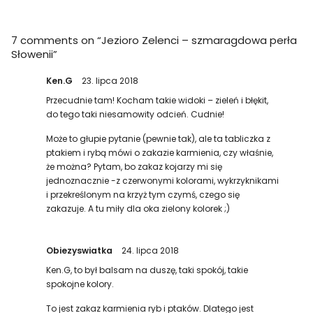
7 comments on “
Jezioro Zelenci – szmaragdowa perła
Słowenii
”
Ken.G
23. lipca 2018
Przecudnie tam! Kocham takie widoki – zieleń i błękit,
do tego taki niesamowity odcień. Cudnie!
Może to głupie pytanie (pewnie tak), ale ta tabliczka z
ptakiem i rybą mówi o zakazie karmienia, czy właśnie,
że można? Pytam, bo zakaz kojarzy mi się
jednoznacznie -z czerwonymi kolorami, wykrzyknikami
i przekreślonym na krzyż tym czymś, czego się
zakazuje. A tu miły dla oka zielony kolorek ;)
Obiezyswiatka
24. lipca 2018
Ken.G, to był balsam na duszę, taki spokój, takie
spokojne kolory.
To jest zakaz karmienia ryb i ptaków. Dlatego jest