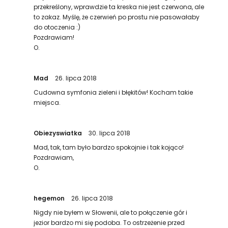
przekreślony, wprawdzie ta kreska nie jest czerwona, ale
to zakaz. Myślę, że czerwień po prostu nie pasowałaby
do otoczenia :)
Pozdrawiam!
O.
Mad
26. lipca 2018
Cudowna symfonia zieleni i błękitów! Kocham takie
miejsca.
Obiezyswiatka
30. lipca 2018
Mad, tak, tam było bardzo spokojnie i tak kojąco!
Pozdrawiam,
O.
hegemon
26. lipca 2018
Nigdy nie byłem w Słowenii, ale to połączenie gór i
jezior bardzo mi się podoba. To ostrzeżenie przed