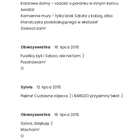
Kolorowe domy – radość o poranku w innym końcu
świata!
Kamienne mury – tylko brak Szkota z kobzą, albo
Irlandczyka podskakującego w ekstazie!
Zawiszczam!
Obiezyswiatka
16. lipca 2015
Fusillko, byli i Szkoci, ale nie tam :)
Pozdrawiam!
O.
Sylvia
12. lipca 2015
Piękne! Cudowne zdjecia :) i BARDZO przyjemny tekst :)
Obiezyswiatka
16. lipca 2015
Sylvia, dziękuję :)
Macham!
O.