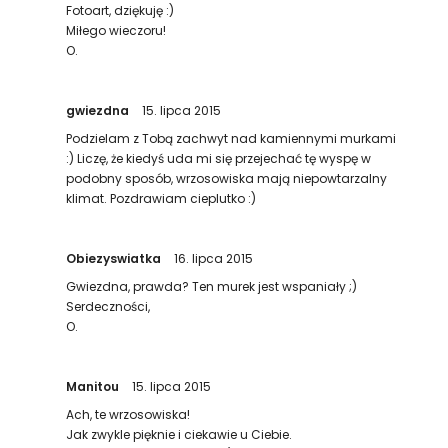
Fotoart, dziękuję :)
Miłego wieczoru!
O.
gwiezdna
15. lipca 2015
Podzielam z Tobą zachwyt nad kamiennymi murkami
:) Liczę, że kiedyś uda mi się przejechać tę wyspę w
podobny sposób, wrzosowiska mają niepowtarzalny
klimat. Pozdrawiam cieplutko :)
Obiezyswiatka
16. lipca 2015
Gwiezdna, prawda? Ten murek jest wspaniały ;)
Serdeczności,
O.
Manitou
15. lipca 2015
Ach, te wrzosowiska!
Jak zwykle pięknie i ciekawie u Ciebie.