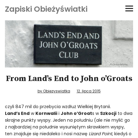
Zapiski Obieżyświatki
Podróże
Kultura i sztuka
Kątem oka
O-fiszki
From Land’s End to John o’Groats
Niezwyczajne ściany
by Obiezyswiatka
12. lipca 2015
czyli 847 mil do przebycia wzdłuż Wielkiej Brytanii.
Dom na kółkach
Land’s End
w
Kornwalii
i
John o’Groat
s w
Szkocji
to dwa
skrajne punkty wyspy. Jeden na południu (ale nie mylić go
z najbardziej na południe wysuniętym skrawkiem wyspy,
ten znajduje się niedaleko i nosi nazwę
Lizard Point
, kiedyś o