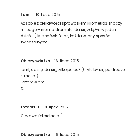
I am I
13. lipca 2015
Aż sobie z ciekawości sprawdziłem kilometraż, znaczy
mileage – nie ma dramatu, da się zdążyć w jeden
dzień ;-) Miejscówki fajne, każda w inny sposób –
zwiedzałbym!
Obiezyswiatka
16. lipca 2015
IamI, da się, da się, tylko po co? ;) Tyle by się po drodze
straciło :)
Pozdrawiam!
O.
fotoart-1
14. lipca 2015
Ciekawa fotorelacja :)
Obiezyswiatka
16. lipca 2015