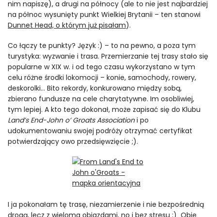
nim napiszę), a drugi na północy (ale to nie jest najbardziej
na północ wysunięty punkt Wielkiej Brytanii – ten stanowi
Dunnet Head, o którym już pisałam
).
Co łączy te punkty? Język :) – to na pewno, a poza tym
turystyka: wyzwanie i trasa. Przemierzanie tej trasy stało się
popularne w XIX w. i od tego czasu wykorzystano w tym
celu różne środki lokomocji – konie, samochody, rowery,
deskorolki… Bito rekordy, konkurowano między sobą,
zbierano fundusze na cele charytatywne. Im osobliwiej,
tym lepiej. A kto tego dokonał, może zapisać się do Klubu
Land’s End-John o’ Groats Association
i po
udokumentowaniu swojej podróży otrzymać certyfikat
potwierdzający owo przedsięwzięcie ;).
I ja pokonałam tę trasę, niezamierzenie i nie bezpośrednią
drogą, lecz z wieloma objazdami, no i bez stresu ;) Obie