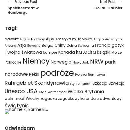
Previous Post
Next Post
Speicherstadt w
Col du Galibier
Hamburgu
Tagi:
Alpy
adwent
Ameryka Południowa
Alaska Highway
Anglia
Argentyna
Azja
Francja
gotyk
Chiny
Belgia
Bawaria
Dolna Saksonia
Arizona
katedra
II wojna światowa
Kanada
książki
kamper
Morze
Niemcy
NRW
parki
Norwegia
Północne
Nowy Jork
podróże
narodowe
Pekin
Polska
rower
Ren
Ruhrgebiet
Skandynawia
Szkocja
Szwecja
styl romański
USA
Unesco
Wielka Brytania
Utah
Wattenmeer
wohnmobil
Włochy
zagadka
zagadkowy kalendarz adwentowy
świątynia
Odwiedzam