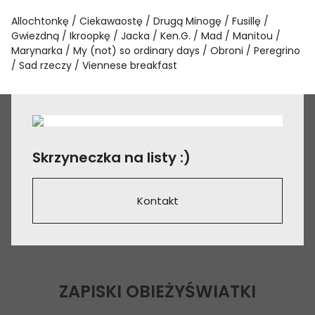
Allochtonkę
Ciekawaostę
Drugą Minogę
Fusillę
Gwiezdną
Ikroopkę
Jacka
Ken.G.
Mad
Manitou
Marynarka
My (not) so ordinary days
Obroni
Peregrino
Sad rzeczy
Viennese breakfast
Skrzyneczka na listy :)
Kontakt
ZAPISKI OBIEŻYŚWIATKI