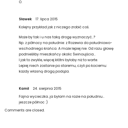
O.
Sławek
17. lipca 2015
Kolejny przykład jak z niczego zrobić coś.
Może by tak i u nas taką drogę wyznaczyć…?
Np. z północy na południe: z Rozewia do południowo-
wschodniego krańca. A może lepiej nie. Od razu głowę
podnieśliby mieszkańcy okolic Świnoujścia…
I jak to zwykle, więcej kłótni byłoby niż to warte.
Lepiej niech zostanie po staremu, czyli po kociemu:
każdy własną drogą podąża.
Kamil
24. sierpnia 2015
Fajna wycieczka…ja byłam na razie na południu…
jeszcze północ :)
Comments are closed.