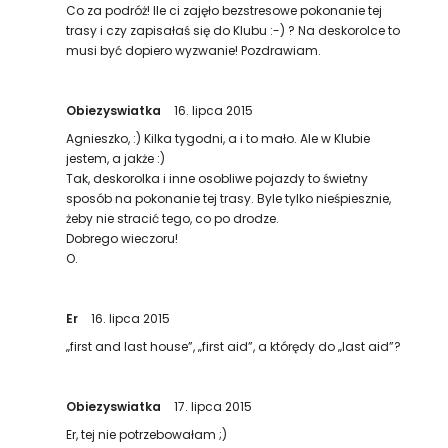
Co za podróż! Ile ci zajęło bezstresowe pokonanie tej
trasy i czy zapisałaś się do Klubu :-) ? Na deskorolce to
musi być dopiero wyzwanie! Pozdrawiam.
Obiezyswiatka
16. lipca 2015
Agnieszko, :) Kilka tygodni, a i to mało. Ale w Klubie
jestem, a jakże :)
Tak, deskorolka i inne osobliwe pojazdy to świetny
sposób na pokonanie tej trasy. Byle tylko nieśpiesznie,
żeby nie stracić tego, co po drodze.
Dobrego wieczoru!
O.
Er
16. lipca 2015
„first and last house”, „first aid”, a którędy do „last aid”?
Obiezyswiatka
17. lipca 2015
Er, tej nie potrzebowałam ;)