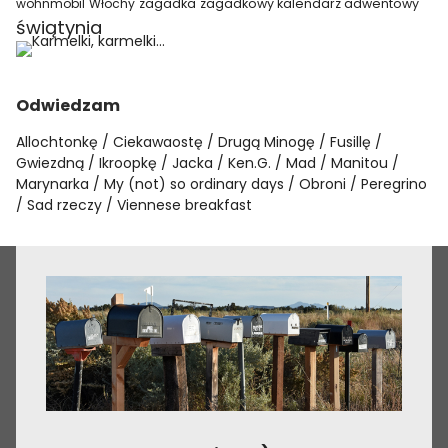
wohnmobil
Włochy
zagadka
zagadkowy kalendarz adwentowy
świątynia
Odwiedzam
Allochtonkę
Ciekawaostę
Drugą Minogę
Fusillę
Gwiezdną
Ikroopkę
Jacka
Ken.G.
Mad
Manitou
Marynarka
My (not) so ordinary days
Obroni
Peregrino
Sad rzeczy
Viennese breakfast