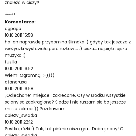
znaleźć w ciszy?
*****
Komentarze:
agpagp
10.10.2011 15:58
ha! on naprawdę przypomina ślimaka :) gdyby tak jeszcze z
wieżyczki wystawała para rożków … :) cisza… najpiękniejsza
muzyka :)
fusilla
10.10.2011 16:52
Wiem! Ogromną! :-))))
atanerusa
10.10.2011 16:58
„Odjechane” miejsce i zakrecone. Czy w srodku wszystkie
sciany sa zaokraglone? Siedze i nie ruszam sie bo jeszcze
mi sie zakreci:)) Pozdrawiam
obiezy_swiatka
10.10.2011 22:12
Pestko, różki :) Tak, tak pięknie cisza gra… Dobrej nocy! O.
obiezy_swiatka