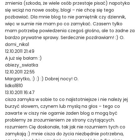
zmienia (szkoda, że wiele osób przestaje pisać) napotyka
się wciąż na nowe osoby, blogi – nie chcę się tego
pozbawiać. Dla mnie blog to nie pamiętnik czy dziennik,
więc w sumie nie mam po co zamykać. Czasem tylko
mam potrzebę powiedzenia czegoś głośno, ale to żadne za
bardzo prywatne sprawy. Serdecznie pozdrawiam! :) O.
domi_nika1
12.10.2011 21:49
A już się bałam :)
obiezy_swiatka
12.10.2011 22:55
Margarytko, :) :) :) Dobrej nocy! O.
lidka1810
13.10.2011 16:47
cisza zamyka w sobie to co najistotniejsze i nie należy jej
burzyć słowem, czynem lub myslą na głos – tego co
zawarte w ciszy nie ogarnie żaden blog a mogą być
problemy ze zrozumieniem ze strony czytających.
rozumiem Cię doskonale, tak jak nie rozumiem tych co
zamykają :) mnie cisza do życia niezbędnie potrzebna,