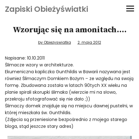
Zapiski Obieżyświatki
Podróże
Wzorując się na amonitach….
Kultura i sztuka
by Obiezyswiatka
2. maja 2012
Kątem oka
Napisane: 10.10.2011
Ślimacze wzory w architekturze.
Ekumeniczna kapliczka Gunthildis w Bawarii nazywana jest
O-fiszki
również Ślimaczym Domkiem Bożym – ze względu na swoją
formę. Zbudowana została w latach 90tych XX wieku na
Niezwyczajne ściany
planie spirali skorupki ślimaka (wierzcie mi na słowo,
przekroju sfotografować się nie dało ;))
Ślimaczy domek znajduje się na miejscu dawnej pustelni, w
Dom na kółkach
której mieszkała św. Gunthildis.
(Zdjęcia są przeniesione bezpośrednio z mojego starego
bloga, stąd jeszcze stary adres)