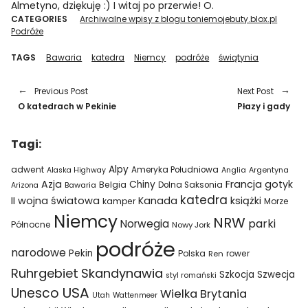
Almetyno, dziękuję :) I witaj po przerwie! O.
CATEGORIES
Archiwalne wpisy z blogu toniemojebuty.blox.pl
Podróże
TAGS
Bawaria
katedra
Niemcy
podróże
świątynia
Previous Post
Next Post
O katedrach w Pekinie
Płazy i gady
Tagi:
Alpy
adwent
Ameryka Południowa
Alaska Highway
Anglia
Argentyna
Azja
Francja
gotyk
Chiny
Belgia
Bawaria
Dolna Saksonia
Arizona
katedra
II wojna światowa
Kanada
książki
kamper
Morze
Niemcy
NRW
parki
Norwegia
Północne
Nowy Jork
podróże
narodowe
Pekin
Polska
rower
Ren
Ruhrgebiet
Skandynawia
Szkocja
Szwecja
styl romański
USA
Unesco
Wielka Brytania
Utah
Wattenmeer