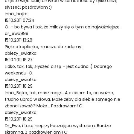
często więc lubię umykać w samotność by tylko ciszę
słyszeć. pozdrawiam :)
inna_bajka
15.10.2011 07:34
O. – bo bywa i tak, że milczy się o tym co najważniejsze…
dr_ewa999
15.10.2011 13:28
Piękna kapliczka, zmusza do zadumy.
obiezy_swiatka
15.10.2011 18:27
Lidko, tak, tak, słyszeć ciszę – jest cudna :) Dobrego
weekendu! O.
obiezy_swiatka
15.10.2011 18:29
Inna_Bajko, tak, masz rację… A czasem to, co ważne,
trudno ubrać w słowa. Może żeby dla siebie samego nie
zbanalizować? Może… Pozdrawiam! O.
obiezy_swiatka
15.10.2011 18:29
Dr_Ewo, i taka nieprzytłaczająca wystrojem. Bardzo
skromna. Z pozdrowieniami! O.