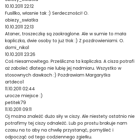
10.10.2011 22:12
Fusillko, własnie tak :) Serdeczności! O.
obiezy_swiatka
10.10.2011 22:13
Ataner, troszeczkę są zaokraglone. Ale w sumie to mała
kapliczka, dwie osoby to już tłok :) Z pozdrowieniami. O.
domi_nika1
10.10.2011 23:26
Coś niesamowitego. Prześliczna ta kapliczka. A cisza potrafi
aż zaboleć dlatego nie lubię jej nadmiaru. Wszystko w
stosownych dawkach :) Pozdrawiam Margarytka
artdeco1
11.10.2011 02:44
urocze miejsce :)
petitek79
11.10.2011 09:11
Oj można znaleźć dużo siły w ciszy. Ale niestety ostatnio nie
potrafimy tej ciszy odnaleźć. Lub po prostu brakuje nam
czasu na to aby na chwilę przystanąć, pomyśleć i
odpocząć od tego codziennego zgiełku.