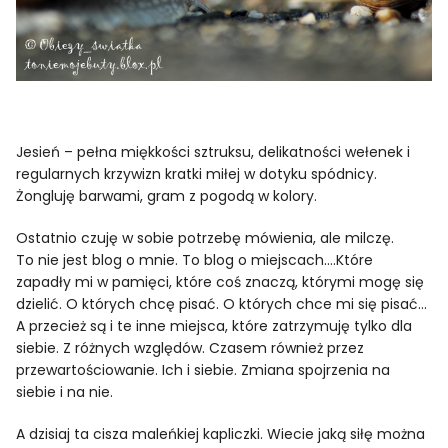
Jesień – pełna miękkości sztruksu, delikatności wełenek i
regularnych krzywizn kratki miłej w dotyku spódnicy.
Żongluję barwami, gram z pogodą w kolory.
Ostatnio czuję w sobie potrzebę mówienia, ale milczę.
To nie jest blog o mnie. To blog o miejscach….Które
zapadły mi w pamięci, które coś znaczą, którymi mogę się
dzielić. O których chcę pisać. O których chce mi się pisać…
A przecież są i te inne miejsca, które zatrzymuję tylko dla
siebie. Z różnych względów. Czasem również przez
przewartościowanie. Ich i siebie. Zmiana spojrzenia na
siebie i na nie.
A dzisiaj ta cisza maleńkiej kapliczki. Wiecie jaką siłę można