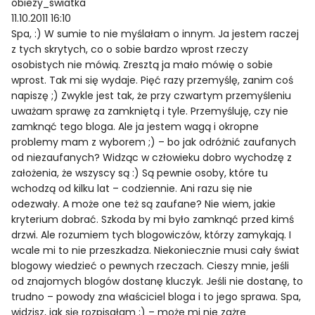
obiezy_swiatka
11.10.2011 16:10
Spa, :) W sumie to nie myślałam o innym. Ja jestem raczej
z tych skrytych, co o sobie bardzo wprost rzeczy
osobistych nie mówią. Zresztą ja mało mówię o sobie
wprost. Tak mi się wydaje. Pięć razy przemyślę, zanim coś
napiszę ;) Zwykle jest tak, że przy czwartym przemyśleniu
uważam sprawę za zamkniętą i tyle. Przemyśluję, czy nie
zamknąć tego bloga. Ale ja jestem wagą i okropne
problemy mam z wyborem ;) – bo jak odróżnić zaufanych
od niezaufanych? Widząc w człowieku dobro wychodzę z
założenia, że wszyscy są :) Są pewnie osoby, które tu
wchodzą od kilku lat – codziennie. Ani razu się nie
odezwały. A może one też są zaufane? Nie wiem, jakie
kryterium dobrać. Szkoda by mi było zamknąć przed kimś
drzwi. Ale rozumiem tych blogowiczów, którzy zamykają. I
wcale mi to nie przeszkadza. Niekoniecznie musi cały świat
blogowy wiedzieć o pewnych rzeczach. Cieszy mnie, jeśli
od znajomych blogów dostanę kluczyk. Jeśli nie dostanę, to
trudno – powody zna właściciel bloga i to jego sprawa. Spa,
widzisz, jak się rozpisałam ;) – może mi nie zażre