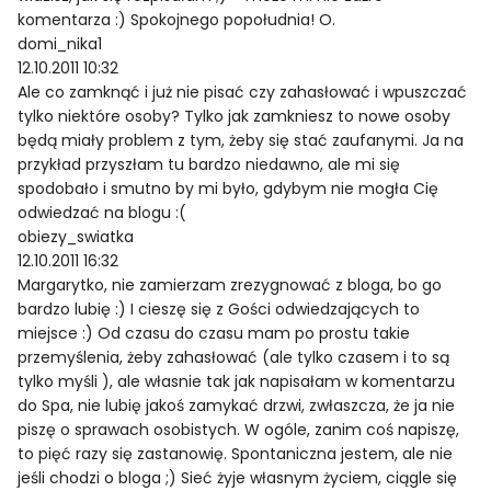
komentarza :) Spokojnego popołudnia! O.
domi_nika1
12.10.2011 10:32
Ale co zamknąć i już nie pisać czy zahasłować i wpuszczać
tylko niektóre osoby? Tylko jak zamkniesz to nowe osoby
będą miały problem z tym, żeby się stać zaufanymi. Ja na
przykład przyszłam tu bardzo niedawno, ale mi się
spodobało i smutno by mi było, gdybym nie mogła Cię
odwiedzać na blogu :(
obiezy_swiatka
12.10.2011 16:32
Margarytko, nie zamierzam zrezygnować z bloga, bo go
bardzo lubię :) I cieszę się z Gości odwiedzających to
miejsce :) Od czasu do czasu mam po prostu takie
przemyślenia, żeby zahasłować (ale tylko czasem i to są
tylko myśli ), ale własnie tak jak napisałam w komentarzu
do Spa, nie lubię jakoś zamykać drzwi, zwłaszcza, że ja nie
piszę o sprawach osobistych. W ogóle, zanim coś napiszę,
to pięć razy się zastanowię. Spontaniczna jestem, ale nie
jeśli chodzi o bloga ;) Sieć żyje własnym życiem, ciągle się