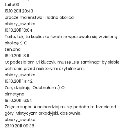
taita03
15.10.2011 20:43
Urocze maleństwo! I ładna okolica.
obiezy_swiatka
16.10.2011 10:04
Taito, tak, ta kapliczka świetnie wpasowała się w zieloną
okolicę :) O.
zen.ona
16.10.2011 13:11
O: podesłałam Ci kluczyk, muszę „się zamknąć” by siebie
ochronić przed niektórymi czytelnikami.
obiezy_swiatka
16.10.2011 14:42
Zen, dziękuję. Odebrałam :) O.
almetyna
19.10.2011 16:54
Zdjęcia super. A najbardziej mi się podoba to trzecie od
góry. Mistycyzm arkadyjski, dosłownie.
obiezy_swiatka
23.10.2011 09:38