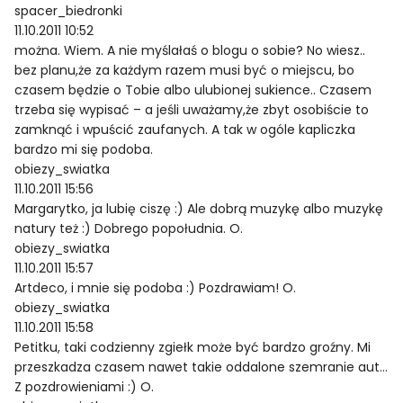
spacer_biedronki
11.10.2011 10:52
można. Wiem. A nie myślałaś o blogu o sobie? No wiesz..
bez planu,że za każdym razem musi być o miejscu, bo
czasem będzie o Tobie albo ulubionej sukience.. Czasem
trzeba się wypisać – a jeśli uważamy,że zbyt osobiście to
zamknąć i wpuścić zaufanych. A tak w ogóle kapliczka
bardzo mi się podoba.
obiezy_swiatka
11.10.2011 15:56
Margarytko, ja lubię ciszę :) Ale dobrą muzykę albo muzykę
natury też :) Dobrego popołudnia. O.
obiezy_swiatka
11.10.2011 15:57
Artdeco, i mnie się podoba :) Pozdrawiam! O.
obiezy_swiatka
11.10.2011 15:58
Petitku, taki codzienny zgiełk może być bardzo groźny. Mi
przeszkadza czasem nawet takie oddalone szemranie aut…
Z pozdrowieniami :) O.