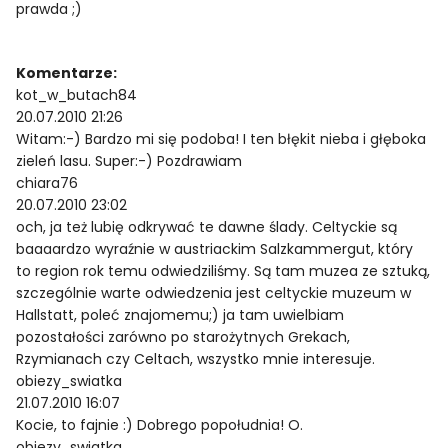
prawda ;)
Komentarze:
kot_w_butach84
20.07.2010 21:26
Witam:-) Bardzo mi się podoba! I ten błękit nieba i głęboka
zieleń lasu. Super:-) Pozdrawiam
chiara76
20.07.2010 23:02
och, ja też lubię odkrywać te dawne ślady. Celtyckie są
baaaardzo wyraźnie w austriackim Salzkammergut, który
to region rok temu odwiedziliśmy. Są tam muzea ze sztuką,
szczególnie warte odwiedzenia jest celtyckie muzeum w
Hallstatt, poleć znajomemu;) ja tam uwielbiam
pozostałości zarówno po starożytnych Grekach,
Rzymianach czy Celtach, wszystko mnie interesuje.
obiezy_swiatka
21.07.2010 16:07
Kocie, to fajnie :) Dobrego popołudnia! O.
obiezy_swiatka