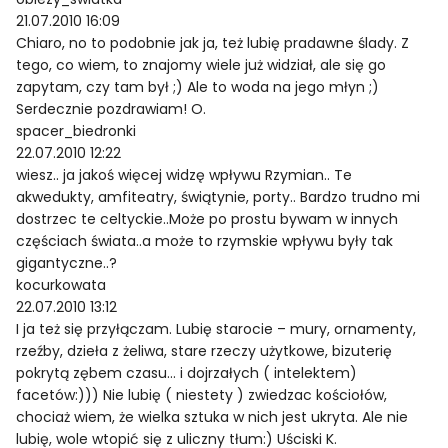
21.07.2010 16:09
Chiaro, no to podobnie jak ja, też lubię pradawne ślady. Z
tego, co wiem, to znajomy wiele już widział, ale się go
zapytam, czy tam był ;) Ale to woda na jego młyn ;)
Serdecznie pozdrawiam! O.
spacer_biedronki
22.07.2010 12:22
wiesz.. ja jakoś więcej widzę wpływu Rzymian.. Te
akwedukty, amfiteatry, świątynie, porty.. Bardzo trudno mi
dostrzec te celtyckie..Może po prostu bywam w innych
częściach świata..a może to rzymskie wpływu były tak
gigantyczne..?
kocurkowata
22.07.2010 13:12
I ja też się przyłączam. Lubię starocie – mury, ornamenty,
rzeźby, dzieła z żeliwa, stare rzeczy użytkowe, bizuterię
pokrytą zębem czasu… i dojrzałych ( intelektem)
facetów:))) Nie lubię ( niestety ) zwiedzac kościołów,
chociaż wiem, że wielka sztuka w nich jest ukryta. Ale nie
lubię, wole wtopić się z uliczny tłum:) Uściski K.