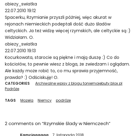
obiezy_swiatka
22.07.2010 19:12
Spacerku, Rzymianie przyszli później, więc akurat w
rejonach niemieckich podeptali dość dużo śladów
celtyckich. Ja też widzę więcej rzymskich, ale celtyckie są :)
Widziałam. O.
obiezy_swiatka
22.07.2010 19:13
Kocurkowata, starocie są piękne i mają duszę :) Co do
kościołów, to pewnie wiesz z bloga, że zwiedzam i oglądam.
Ale każdy może robić to, co mu sprawia przyjemność,
prawda? :) Odściskuję! O.
CATEGORIES
Archiwalne wpisy z blogu toniemojebuty.blox.pl
Podróże
TAGS
Mozela
Niemcy
podróże
2 comments on “
Rzymskie ślady w Niemczech
”
Kamciaaaaaa
7. listopada 2018