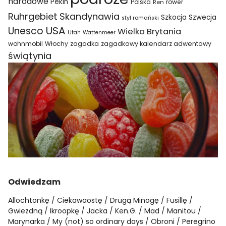
narodowe
Pekin
Polska
rower
Ren
Ruhrgebiet
Skandynawia
Szkocja
Szwecja
styl romański
USA
Unesco
Wielka Brytania
Utah
Wattenmeer
wohnmobil
Włochy
zagadka
zagadkowy kalendarz adwentowy
świątynia
Odwiedzam
Allochtonkę
Ciekawaostę
Drugą Minogę
Fusillę
Gwiezdną
Ikroopkę
Jacka
Ken.G.
Mad
Manitou
Marynarka
My (not) so ordinary days
Obroni
Peregrino