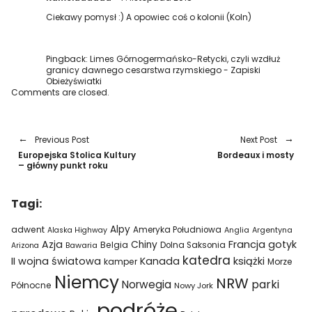
Ciekawy pomysł :) A opowiec coś o kolonii (Koln)
Pingback:
Limes Górnogermańsko-Retycki, czyli wzdłuż
granicy dawnego cesarstwa rzymskiego - Zapiski
Obieżyświatki
Comments are closed.
Previous Post
Next Post
Europejska Stolica Kultury
Bordeaux i mosty
– główny punkt roku
Tagi:
Alpy
adwent
Ameryka Południowa
Alaska Highway
Anglia
Argentyna
Azja
Francja
gotyk
Chiny
Belgia
Bawaria
Dolna Saksonia
Arizona
katedra
II wojna światowa
Kanada
książki
kamper
Morze
Niemcy
NRW
parki
Norwegia
Północne
Nowy Jork
podróże