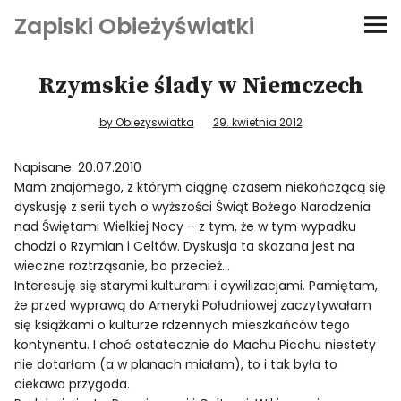
Zapiski Obieżyświatki
Podróże
Rzymskie ślady w Niemczech
Kultura i sztuka
by Obiezyswiatka
29. kwietnia 2012
Kątem oka
Napisane: 20.07.2010
Mam znajomego, z którym ciągnę czasem niekończącą się
dyskusję z serii tych o wyższości Świąt Bożego Narodzenia
O-fiszki
nad Świętami Wielkiej Nocy – z tym, że w tym wypadku
chodzi o Rzymian i Celtów. Dyskusja ta skazana jest na
Niezwyczajne ściany
wieczne roztrząsanie, bo przecież…
Interesuję się starymi kulturami i cywilizacjami. Pamiętam,
że przed wyprawą do Ameryki Południowej zaczytywałam
Dom na kółkach
się książkami o kulturze rdzennych mieszkańców tego
kontynentu. I choć ostatecznie do Machu Picchu niestety
nie dotarłam (a w planach miałam), to i tak była to
ciekawa przygoda.