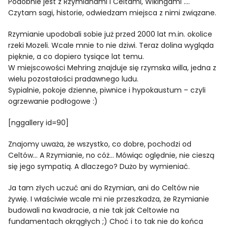
Podobnie jest z Rzymianami i Celtami, Wikingami ….
Czytam sagi, historie, odwiedzam miejsca z nimi związane.
Rzymianie upodobali sobie już przed 2000 lat m.in. okolice
rzeki Mozeli. Wcale mnie to nie dziwi. Teraz dolina wygląda
pięknie, a co dopiero tysiące lat temu.
W miejscowości Mehring znajduje się rzymska willa, jedna z
wielu pozostałości pradawnego ludu.
Sypialnie, pokoje dzienne, piwnice i hypokaustum – czyli
ogrzewanie podłogowe :)
[nggallery id=90]
Znajomy uważa, że wszystko, co dobre, pochodzi od
Celtów… A Rzymianie, no cóż… Mówiąc oględnie, nie cieszą
się jego sympatią. A dlaczego? Dużo by wymieniać.
Ja tam złych uczuć ani do Rzymian, ani do Celtów nie
żywię. I właściwie wcale mi nie przeszkadza, że Rzymianie
budowali na kwadracie, a nie tak jak Celtowie na
fundamentach okrągłych ;) Choć i to tak nie do końca