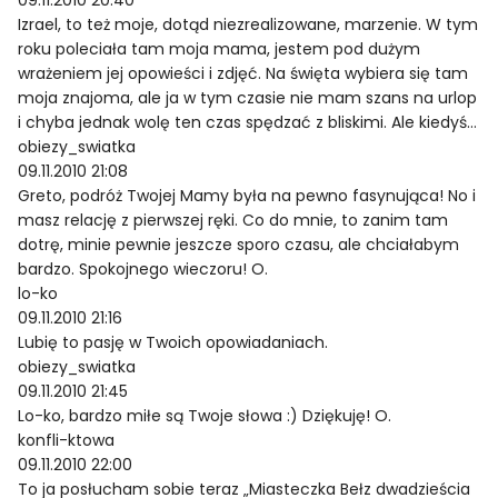
09.11.2010 20:40
Izrael, to też moje, dotąd niezrealizowane, marzenie. W tym
roku poleciała tam moja mama, jestem pod dużym
wrażeniem jej opowieści i zdjęć. Na święta wybiera się tam
moja znajoma, ale ja w tym czasie nie mam szans na urlop
i chyba jednak wolę ten czas spędzać z bliskimi. Ale kiedyś…
obiezy_swiatka
09.11.2010 21:08
Greto, podróż Twojej Mamy była na pewno fasynująca! No i
masz relację z pierwszej ręki. Co do mnie, to zanim tam
dotrę, minie pewnie jeszcze sporo czasu, ale chciałabym
bardzo. Spokojnego wieczoru! O.
lo-ko
09.11.2010 21:16
Lubię to pasję w Twoich opowiadaniach.
obiezy_swiatka
09.11.2010 21:45
Lo-ko, bardzo miłe są Twoje słowa :) Dziękuję! O.
konfli-ktowa
09.11.2010 22:00
To ja posłucham sobie teraz „Miasteczka Bełz dwadzieścia