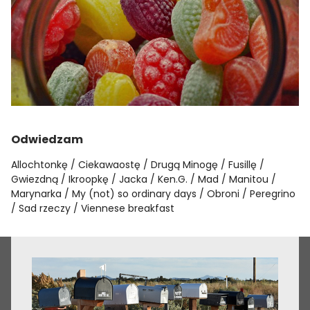
Odwiedzam
Allochtonkę
Ciekawaostę
Drugą Minogę
Fusillę
Gwiezdną
Ikroopkę
Jacka
Ken.G.
Mad
Manitou
Marynarka
My (not) so ordinary days
Obroni
Peregrino
Sad rzeczy
Viennese breakfast