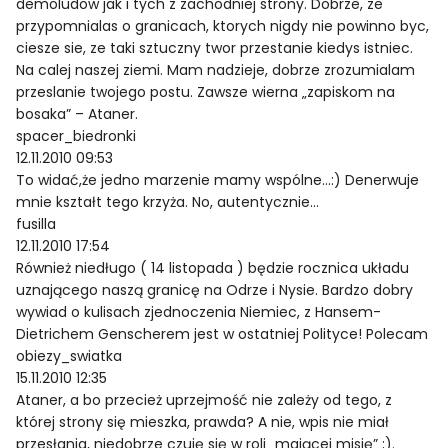
demoludow jak i tych z zachodniej strony. Dobrze, ze
przypomnialas o granicach, ktorych nigdy nie powinno byc,
ciesze sie, ze taki sztuczny twor przestanie kiedys istniec.
Na calej naszej ziemi. Mam nadzieje, dobrze zrozumialam
przeslanie twojego postu. Zawsze wierna „zapiskom na
bosaka” – Ataner.
spacer_biedronki
12.11.2010 09:53
To widać,że jedno marzenie mamy wspólne…:) Denerwuje
mnie kształt tego krzyża. No, autentycznie…
fusilla
12.11.2010 17:54
Również niedługo ( 14 listopada ) będzie rocznica układu
uznającego naszą granicę na Odrze i Nysie. Bardzo dobry
wywiad o kulisach zjednoczenia Niemiec, z Hansem-
Dietrichem Genscherem jest w ostatniej Polityce! Polecam
obiezy_swiatka
15.11.2010 12:35
Ataner, a bo przecież uprzejmość nie zależy od tego, z
której strony się mieszka, prawda? A nie, wpis nie miał
przesłania, niedobrze czuję się w roli „mającej misję” ;).