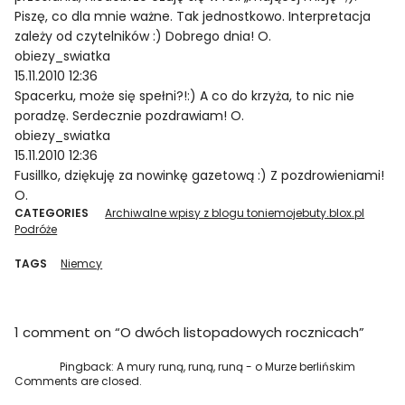
Piszę, co dla mnie ważne. Tak jednostkowo. Interpretacja
zależy od czytelników :) Dobrego dnia! O.
obiezy_swiatka
15.11.2010 12:36
Spacerku, może się spełni?!:) A co do krzyża, to nic nie
poradzę. Serdecznie pozdrawiam! O.
obiezy_swiatka
15.11.2010 12:36
Fusillko, dziękuję za nowinkę gazetową :) Z pozdrowieniami!
O.
CATEGORIES
Archiwalne wpisy z blogu toniemojebuty.blox.pl
Podróże
TAGS
Niemcy
1 comment on “
O dwóch listopadowych rocznicach
”
Pingback:
A mury runą, runą, runą - o Murze berlińskim
Comments are closed.