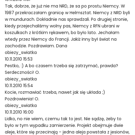
Tak, dobrze, że już nie ma NRD, że sa po prostu Niemcy. W
1987 przekraczałam granicę w Helmsztat. Niemcy z NRD byli
w mundurach. Dokładnie nas sprawdzali. Po drugiej stronie,
kiedy przejechaliśmy wolny pas, Niemcy z RFN ubrani w
koszulkach z krótkim rękawem, bo było lato. Jechałam
wtedy przez Niemcy do Francji. Jakiż inny był świat na
zachodzie. Pozdrawiam. Dana
obiezy_swiatka
10.11.2010 15:53
Pestko, :) A bo czasem trzeba się zatrzymać, prawda?
Serdeczności! O.
obiezy_swiatka
10.11.2010 15:54
Kocie, rozmawiać trzeba, nawet jak się układa ;)
Pozdrowienia! O.
obiezy_swiatka
10.11.2010 16:00
Lidko, no nie wiem, czemu tak to jest. Nie sądzę, żeby to
było w tym wypadku zamierzenie. Projekt obejmuje dwie
aleje, które się przecinają – jedna aleja powstała z jesionów,