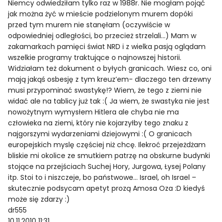
Niemcy odwiedziłam tylko raz w 1988r. Nie mogłam pojąć
jak można żyć w mieście podzielonym murem dopóki
przed tym murem nie stanęłam (oczywiście w
odpowiedniej odległości, bo przecież strzelali…) Mam w
zakamarkach pamięci świat NRD i z wielka pasją oglądam
wszelkie programy traktujące o najnowszej historii.
Widziałam też dokument o byłych granicach. Wiesz co, oni
mają jakąś osbesję z tym kreuz’em- dlaczego ten drzewny
musi przypominać swastykę!? Wiem, że tego z ziemi nie
widać ale na tablicy już tak :( Ja wiem, że swastyka nie jest
nowożytnym wymysłem Hitlera ale chyba nie ma
człowieka na ziemi, który nie kojarzyłby tego znaku z
najgorszymi wydarzeniami dziejowymi :( O granicach
europejskich myslę częściej niż chcę. Ilekroć przejeżdżam
bliskie mi okolice ze smutkiem patrzę na obskurne budynki
stojące na przejściach Suchej Hory, Jurgowa, Łysej Polany
itp. Stoi to i niszczeje, bo państwowe… Israel, oh Israel –
skutecznie podsycam apetyt prozą Amosa Oza :D kiedyś
może się zdarzy :)
dr555
10.11.2010 11:31