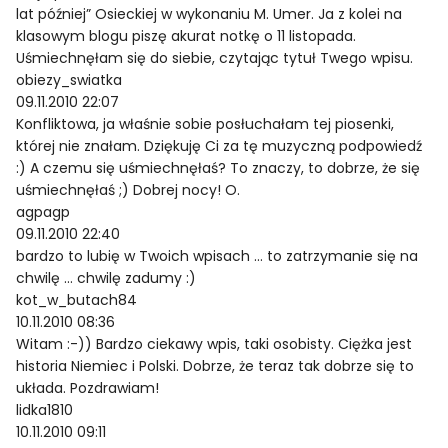
lat później” Osieckiej w wykonaniu M. Umer. Ja z kolei na
klasowym blogu piszę akurat notkę o 11 listopada.
Uśmiechnęłam się do siebie, czytając tytuł Twego wpisu.
obiezy_swiatka
09.11.2010 22:07
Konfliktowa, ja właśnie sobie posłuchałam tej piosenki,
której nie znałam. Dziękuję Ci za tę muzyczną podpowiedź
:) A czemu się uśmiechnęłaś? To znaczy, to dobrze, że się
uśmiechnęłaś ;) Dobrej nocy! O.
agpagp
09.11.2010 22:40
bardzo to lubię w Twoich wpisach … to zatrzymanie się na
chwilę … chwilę zadumy :)
kot_w_butach84
10.11.2010 08:36
Witam :-)) Bardzo ciekawy wpis, taki osobisty. Ciężka jest
historia Niemiec i Polski. Dobrze, że teraz tak dobrze się to
układa. Pozdrawiam!
lidka1810
10.11.2010 09:11