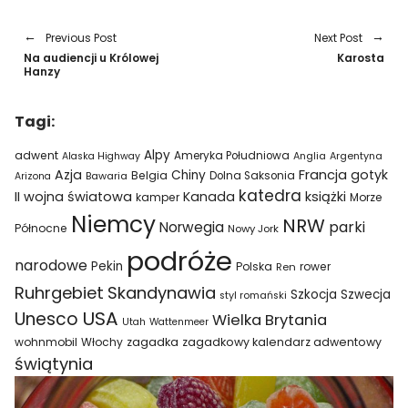
Previous Post
Next Post
Na audiencji u Królowej
Karosta
Hanzy
Tagi:
Alpy
adwent
Ameryka Południowa
Alaska Highway
Anglia
Argentyna
Azja
Francja
gotyk
Chiny
Belgia
Bawaria
Dolna Saksonia
Arizona
katedra
II wojna światowa
Kanada
książki
kamper
Morze
Niemcy
NRW
parki
Norwegia
Północne
Nowy Jork
podróże
narodowe
Pekin
Polska
rower
Ren
Ruhrgebiet
Skandynawia
Szkocja
Szwecja
styl romański
USA
Unesco
Wielka Brytania
Utah
Wattenmeer
wohnmobil
Włochy
zagadka
zagadkowy kalendarz adwentowy
świątynia