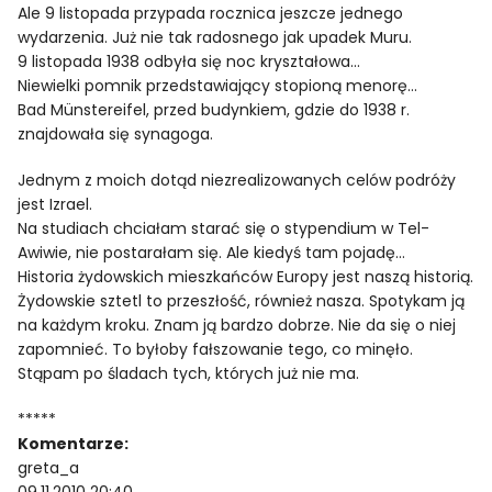
Ale 9 listopada przypada rocznica jeszcze jednego
wydarzenia. Już nie tak radosnego jak upadek Muru.
9 listopada 1938 odbyła się noc kryształowa…
Niewielki pomnik przedstawiający stopioną menorę…
Bad Münstereifel, przed budynkiem, gdzie do 1938 r.
znajdowała się synagoga.
Jednym z moich dotąd niezrealizowanych celów podróży
jest Izrael.
Na studiach chciałam starać się o stypendium w Tel-
Awiwie, nie postarałam się. Ale kiedyś tam pojadę…
Historia żydowskich mieszkańców Europy jest naszą historią.
Żydowskie sztetl to przeszłość, również nasza. Spotykam ją
na każdym kroku. Znam ją bardzo dobrze. Nie da się o niej
zapomnieć. To byłoby fałszowanie tego, co minęło.
Stąpam po śladach tych, których już nie ma.
*****
Komentarze:
greta_a