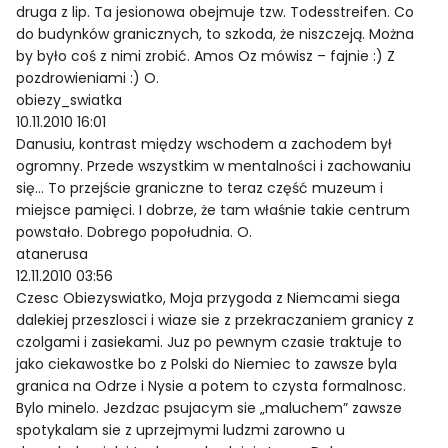
druga z lip. Ta jesionowa obejmuje tzw. Todesstreifen. Co
do budynków granicznych, to szkoda, że niszczeją. Można
by było coś z nimi zrobić. Amos Oz mówisz – fajnie :) Z
pozdrowieniami :) O.
obiezy_swiatka
10.11.2010 16:01
Danusiu, kontrast między wschodem a zachodem był
ogromny. Przede wszystkim w mentalności i zachowaniu
się… To przejście graniczne to teraz część muzeum i
miejsce pamięci. I dobrze, że tam właśnie takie centrum
powstało. Dobrego popołudnia. O.
atanerusa
12.11.2010 03:56
Czesc Obiezyswiatko, Moja przygoda z Niemcami siega
dalekiej przeszlosci i wiaze sie z przekraczaniem granicy z
czolgami i zasiekami. Juz po pewnym czasie traktuje to
jako ciekawostke bo z Polski do Niemiec to zawsze byla
granica na Odrze i Nysie a potem to czysta formalnosc.
Bylo minelo. Jezdzac psujacym sie „maluchem” zawsze
spotykalam sie z uprzejmymi ludzmi zarowno u