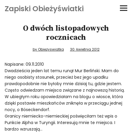
Zapiski Obieżyświatki
Podróże
O dwóch listopadowych
rocznicach
Kultura i sztuka
by Obiezyswiatka
30. kwietnia 2012
Kątem oka
Napisane: 09.11.2010
Dwadzieścia jeden lat temu runął Mur Berliński. Mam do
O-fiszki
niego osobisty stosunek, przecież bez jego upadku
prawdopodobnie nie byłoby mnie dzisiaj tu, gdzie jestem.
Niezwyczajne ściany
Często odwiedzam miejsca związane z najnowszą historią.
W ubiegłym roku opowiedziałam na blogu o wiosce, która
dzięki postawie mieszkańców zniknęła w przeciągu jednej
Dom na kółkach
nocy, o Böseckendorf.
Granicy niemiecko-niemieckiej poświęciłam też wpis o
Punkcie Alpha w Turyngii. Interesują mnie te miejsca. I
bardzo wzruszają…