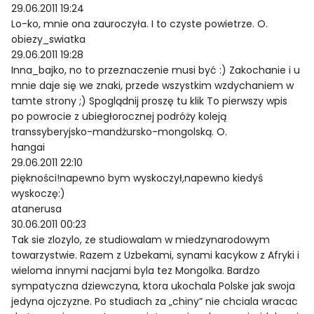
29.06.2011 19:24
Lo-ko, mnie ona zauroczyła. I to czyste powietrze. O.
obiezy_swiatka
29.06.2011 19:28
Inna_bajko, no to przeznaczenie musi być :) Zakochanie i u
mnie daje się we znaki, przede wszystkim wzdychaniem w
tamte strony ;) Spoglądnij proszę tu klik To pierwszy wpis
po powrocie z ubiegłorocznej podróży koleją
transsyberyjsko-mandżursko-mongolską. O.
hangai
29.06.2011 22:10
piękności!napewno bym wyskoczył,napewno kiedyś
wyskoczę:)
atanerusa
30.06.2011 00:23
Tak sie zlozylo, ze studiowalam w miedzynarodowym
towarzystwie. Razem z Uzbekami, synami kacykow z Afryki i
wieloma innymi nacjami byla tez Mongolka. Bardzo
sympatyczna dziewczyna, ktora ukochala Polske jak swoja
jedyna ojczyzne. Po studiach za „chiny” nie chciala wracac