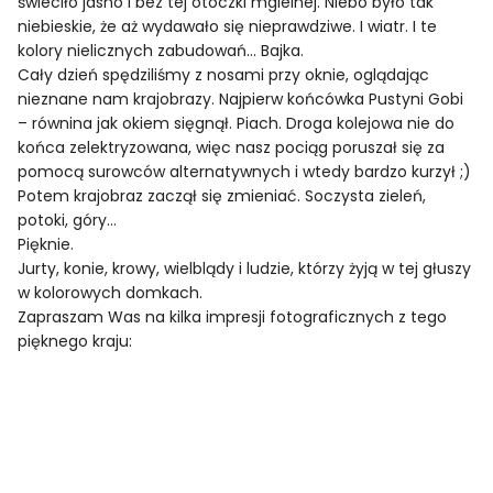
świeciło jasno i bez tej otoczki mgielnej. Niebo było tak
niebieskie, że aż wydawało się nieprawdziwe. I wiatr. I te
kolory nielicznych zabudowań… Bajka.
Cały dzień spędziliśmy z nosami przy oknie, oglądając
nieznane nam krajobrazy. Najpierw końcówka Pustyni Gobi
– równina jak okiem sięgnął. Piach. Droga kolejowa nie do
końca zelektryzowana, więc nasz pociąg poruszał się za
pomocą surowców alternatywnych i wtedy bardzo kurzył ;)
Potem krajobraz zaczął się zmieniać. Soczysta zieleń,
potoki, góry…
Pięknie.
Jurty, konie, krowy, wielblądy i ludzie, którzy żyją w tej głuszy
w kolorowych domkach.
Zapraszam Was na kilka impresji fotograficznych z tego
pięknego kraju: