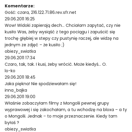
Komentarze:
Gość: czara, 216.122.71.86.rev.sfr.net
29.06.2011 16:25
Wow! Widoki zapierają dech… Chciałam zapytać, czy nie
kusiło Was, żeby wysiąść z tego pociągu i zapuścić się
trochę głębiej w stepy czy pustynię raczej, ale widzę na
jednym ze zdjęć – że kusiło ;)
obiezy_swiatka
29.06.2011 17:34
Czaro, tak, tak. I kusi, żeby wrócić. Może kiedyś… O.
lo-ko
29.06.2011 18:45
Jaka piękna! Nie spodziewałam się!
inna_bajka
29.06.2011 19:00
Właśnie zobaczyłam filmy z Mongolii pewnej grupy
wyprawowej i się zakochałam, a tu wchodzę na bloxa – a ty
o Mongolii. Jednak – to moje przeznaczenie. Kiedy tam
byłaś ?
obiezy_swiatka