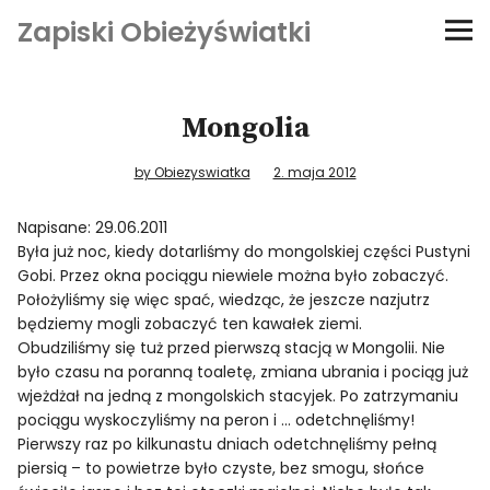
Zapiski Obieżyświatki
Podróże
Mongolia
Kultura i sztuka
by Obiezyswiatka
2. maja 2012
Kątem oka
Napisane: 29.06.2011
Była już noc, kiedy dotarliśmy do mongolskiej części Pustyni
O-fiszki
Gobi. Przez okna pociągu niewiele można było zobaczyć.
Położyliśmy się więc spać, wiedząc, że jeszcze nazjutrz
Niezwyczajne ściany
będziemy mogli zobaczyć ten kawałek ziemi.
Obudziliśmy się tuż przed pierwszą stacją w Mongolii. Nie
było czasu na poranną toaletę, zmiana ubrania i pociąg już
Dom na kółkach
wjeżdżał na jedną z mongolskich stacyjek. Po zatrzymaniu
pociągu wyskoczyliśmy na peron i … odetchnęliśmy!
Pierwszy raz po kilkunastu dniach odetchnęliśmy pełną
piersią – to powietrze było czyste, bez smogu, słońce