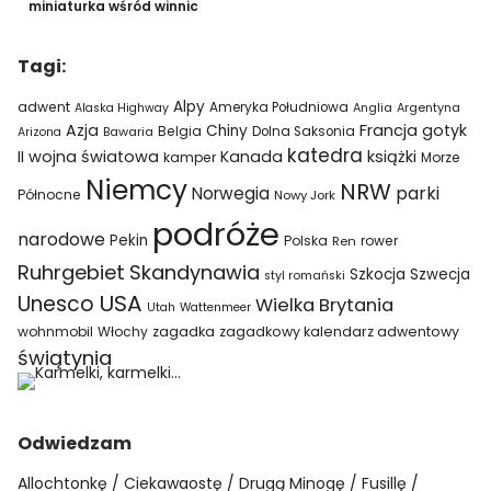
miniaturka wśród winnic
Tagi:
Alpy
adwent
Ameryka Południowa
Alaska Highway
Anglia
Argentyna
Azja
Francja
gotyk
Chiny
Belgia
Bawaria
Dolna Saksonia
Arizona
katedra
II wojna światowa
Kanada
książki
kamper
Morze
Niemcy
NRW
parki
Norwegia
Północne
Nowy Jork
podróże
narodowe
Pekin
Polska
rower
Ren
Ruhrgebiet
Skandynawia
Szkocja
Szwecja
styl romański
USA
Unesco
Wielka Brytania
Utah
Wattenmeer
wohnmobil
Włochy
zagadka
zagadkowy kalendarz adwentowy
świątynia
Odwiedzam
Allochtonkę
Ciekawaostę
Drugą Minogę
Fusillę