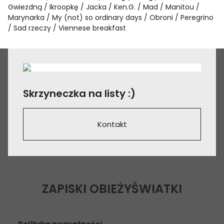
Gwiezdną
Ikroopkę
Jacka
Ken.G.
Mad
Manitou
Marynarka
My (not) so ordinary days
Obroni
Peregrino
Sad rzeczy
Viennese breakfast
Skrzyneczka na listy :)
Kontakt
ZAPISKI OBIEŻYŚWIATKI