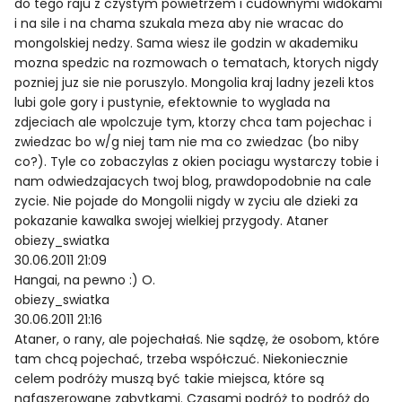
do tego raju z czystym powietrzem i cudownymi widokami
i na sile i na chama szukala meza aby nie wracac do
mongolskiej nedzy. Sama wiesz ile godzin w akademiku
mozna spedzic na rozmowach o tematach, ktorych nigdy
pozniej juz sie nie poruszylo. Mongolia kraj ladny jezeli ktos
lubi gole gory i pustynie, efektownie to wyglada na
zdjeciach ale wpolczuje tym, ktorzy chca tam pojechac i
zwiedzac bo w/g niej tam nie ma co zwiedzac (bo niby
co?). Tyle co zobaczylas z okien pociagu wystarczy tobie i
nam odwiedzajacych twoj blog, prawdopodobnie na cale
zycie. Nie pojade do Mongolii nigdy w zyciu ale dzieki za
pokazanie kawalka swojej wielkiej przygody. Ataner
obiezy_swiatka
30.06.2011 21:09
Hangai, na pewno :) O.
obiezy_swiatka
30.06.2011 21:16
Ataner, o rany, ale pojechałaś. Nie sądzę, że osobom, które
tam chcą pojechać, trzeba współczuć. Niekoniecznie
celem podróży muszą być takie miejsca, które są
nafaszerowane zabytkami. Czasami podróż to podróż do