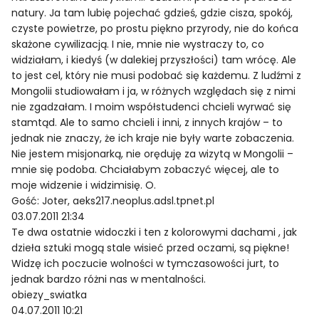
natury. Ja tam lubię pojechać gdzieś, gdzie cisza, spokój,
czyste powietrze, po prostu piękno przyrody, nie do końca
skażone cywilizacją. I nie, mnie nie wystraczy to, co
widziałam, i kiedyś (w dalekiej przyszłości) tam wrócę. Ale
to jest cel, który nie musi podobać się każdemu. Z ludźmi z
Mongolii studiowałam i ja, w różnych względach się z nimi
nie zgadzałam. I moim współstudenci chcieli wyrwać się
stamtąd. Ale to samo chcieli i inni, z innych krajów – to
jednak nie znaczy, że ich kraje nie były warte zobaczenia.
Nie jestem misjonarką, nie oręduję za wizytą w Mongolii –
mnie się podoba. Chciałabym zobaczyć więcej, ale to
moje widzenie i widzimisię. O.
Gość: Joter, aeks217.neoplus.adsl.tpnet.pl
03.07.2011 21:34
Te dwa ostatnie widoczki i ten z kolorowymi dachami , jak
dzieła sztuki mogą stale wisieć przed oczami, są piękne!
Widzę ich poczucie wolności w tymczasowości jurt, to
jednak bardzo różni nas w mentalności.
obiezy_swiatka
04.07.2011 10:21