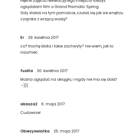
Piękne zdjęcia rewelacyjnego miejsca! Kiedyś
oglądałam film o Grand Prismatic Spring.
Gdy stałaś na tym pomoście, czułaś się jak we wnętrzu
czajnika z wrzącą wodą?
Er
29. kwietnia 2017
co? trochę błota i takie zachwyty? nie wiem, jak to
rozumieć.
fusilla
30. kwietnia 2017
Można oglądać na okrągło, i nigdy nie ma się dość!
:-)))
akasza2
6. maja 2017
Cudownie!
Obiezyswiatka
25. maja 2017