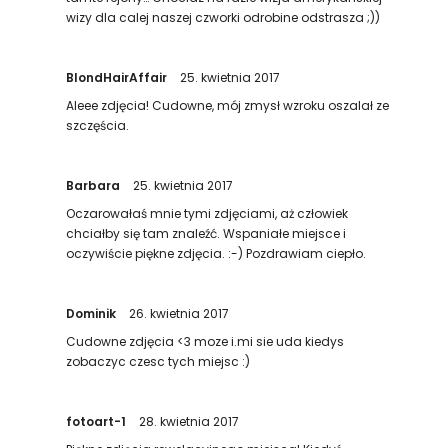
wizy dla calej naszej czworki odrobine odstrasza ;))
BlondHairAffair
25. kwietnia 2017
Aleee zdjęcia! Cudowne, mój zmysł wzroku oszalał ze
szczęścia.
Barbara
25. kwietnia 2017
Oczarowałaś mnie tymi zdjęciami, aż człowiek
chciałby się tam znaleźć. Wspaniałe miejsce i
oczywiście piękne zdjęcia. :-) Pozdrawiam ciepło.
Dominik
26. kwietnia 2017
Cudowne zdjęcia <3 moze i.mi sie uda kiedys
zobaczyc czesc tych miejsc :)
fotoart-1
28. kwietnia 2017