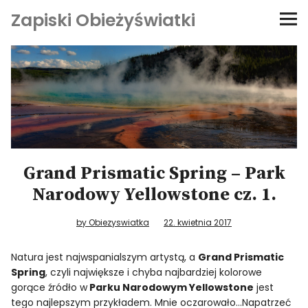
Zapiski Obieżyświatki
Podróże
Kultura i sztuka
Kątem oka
O-fiszki
Grand Prismatic Spring – Park
Narodowy Yellowstone cz. 1.
Niezwyczajne ściany
by Obiezyswiatka
22. kwietnia 2017
Dom na kółkach
Natura jest najwspanialszym artystą, a
Grand Prismatic
Spring
, czyli największe i chyba najbardziej kolorowe
gorące źródło w
Parku Narodowym Yellowstone
jest
tego najlepszym przykładem. Mnie oczarowało…Napatrzeć