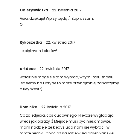
Obiezyswiatka
22. kwietnia 2017
Asia, dziękuję! Wpisy będą :) Zapraszam.
O.
Rykoszetka
22. kwietnia 2017
Ile pięknych kolorów!
artdeco
22. kwietnia 2017
wciaz nie moge sie tam wybrac, w tym Roku znowu
jedziemy na Floryde to moze przynajmniej zahaczymy
o Key West :)
Dominika
22. kwietnia 2017
Co za zdjecia, cos cudownego! Niektore wygladaja
wrecz jak obrazy :) Miejsce musi byc niesamowite,
mam nadzieje, ze kiedys uda nam sie wybrac i w
tamte rejony… Chociaz na razie wizja amerykanskiej