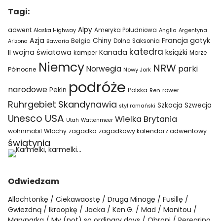
Tagi:
Alpy
adwent
Ameryka Południowa
Alaska Highway
Anglia
Argentyna
Azja
Francja
gotyk
Chiny
Belgia
Bawaria
Dolna Saksonia
Arizona
katedra
II wojna światowa
Kanada
książki
kamper
Morze
Niemcy
NRW
parki
Norwegia
Północne
Nowy Jork
podróże
narodowe
Pekin
Polska
rower
Ren
Ruhrgebiet
Skandynawia
Szkocja
Szwecja
styl romański
USA
Unesco
Wielka Brytania
Utah
Wattenmeer
wohnmobil
Włochy
zagadka
zagadkowy kalendarz adwentowy
świątynia
Odwiedzam
Allochtonkę
Ciekawaostę
Drugą Minogę
Fusillę
Gwiezdną
Ikroopkę
Jacka
Ken.G.
Mad
Manitou
Marynarka
My (not) so ordinary days
Obroni
Peregrino