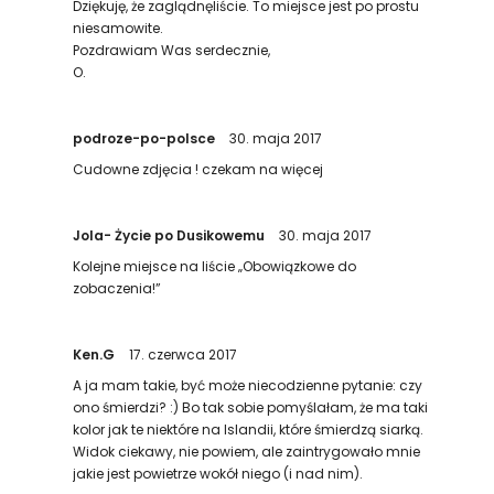
Dziękuję, że zaglądnęliście. To miejsce jest po prostu
niesamowite.
Pozdrawiam Was serdecznie,
O.
podroze-po-polsce
30. maja 2017
Cudowne zdjęcia ! czekam na więcej
Jola- Życie po Dusikowemu
30. maja 2017
Kolejne miejsce na liście „Obowiązkowe do
zobaczenia!”
Ken.G
17. czerwca 2017
A ja mam takie, być może niecodzienne pytanie: czy
ono śmierdzi? :) Bo tak sobie pomyślałam, że ma taki
kolor jak te niektóre na Islandii, które śmierdzą siarką.
Widok ciekawy, nie powiem, ale zaintrygowało mnie
jakie jest powietrze wokół niego (i nad nim).