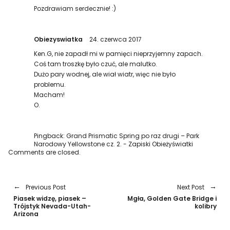
Pozdrawiam serdecznie! :)
Obiezyswiatka
24. czerwca 2017
Ken.G, nie zapadł mi w pamięci nieprzyjemny zapach.
Coś tam troszkę było czuć, ale malutko.
Dużo pary wodnej, ale wiał wiatr, więc nie było
problemu.
Macham!
O.
Pingback:
Grand Prismatic Spring po raz drugi – Park
Narodowy Yellowstone cz. 2. - Zapiski Obieżyświatki
Comments are closed.
Previous Post
Next Post
Piasek widzę, piasek –
Mgła, Golden Gate Bridge i
Trójstyk Nevada-Utah-
kolibry
Arizona