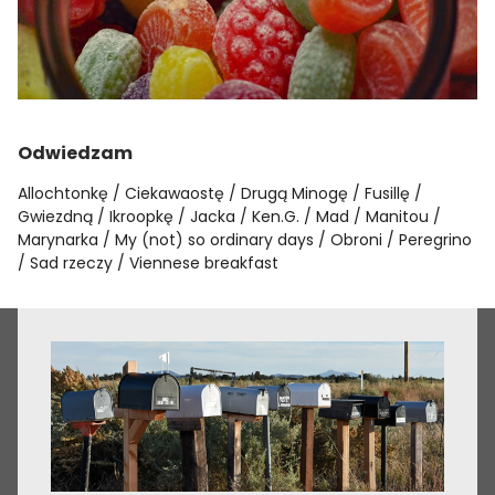
Odwiedzam
Allochtonkę
Ciekawaostę
Drugą Minogę
Fusillę
Gwiezdną
Ikroopkę
Jacka
Ken.G.
Mad
Manitou
Marynarka
My (not) so ordinary days
Obroni
Peregrino
Sad rzeczy
Viennese breakfast