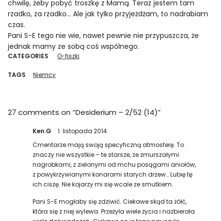
chwilę, żeby pobyć troszkę z Mamą. Teraz jestem tam
rzadko, za rzadko… Ale jak tylko przyjeżdżam, to nadrabiam
czas.
Pani S-E tego nie wie, nawet pewnie nie przypuszcza, że
jednak mamy ze sobą coś wspólnego.
CATEGORIES
O-fiszki
TAGS
Niemcy
27 comments on “
Desiderium – 2/52 (14)
”
Ken.G
1. listopada 2014
Cmentarze mają swoją specyficzną atmosferę. To
znaczy nie wszystkie – te starsze, ze zmurszałymi
nagrobkami, z zielonymi od mchu posągami aniołów,
z powykrzywianymi konarami starych drzew… Lubię tę
ich ciszę. Nie kojarzy mi się wcale ze smutkiem.
Pani S-E mogłaby się zdziwić. Ciekawe skąd ta żółć,
która się z niej wylewa. Przeżyła wiele życia i nazbierała