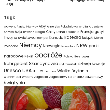
Granica między Europą i
Synagoga w Bobowej
Azją
Tagi:
Alpy
adwent
Ameryka Południowa
Alaska Highway
Anglia
Argentyna
Azja
Francja
gotyk
Chiny
Belgia
Bawaria
Dolna Saksonia
Arizona
katedra
II wojna światowa
Kanada
książki
kamper
Morze
Niemcy
NRW
parki
Norwegia
Północne
Nowy Jork
podróże
narodowe
Pekin
Polska
rower
Ren
Ruhrgebiet
Skandynawia
Szkocja
Szwecja
styl romański
USA
Unesco
Wielka Brytania
Utah
Wattenmeer
wohnmobil
Włochy
zagadka
zagadkowy kalendarz adwentowy
świątynia