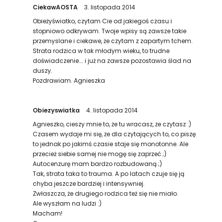
CiekawAOSTA
3. listopada 2014
Obieżyświatko, czytam Cie od jakiegoś czasu i
stopniowo odkrywam. Twoje wpisy są zawsze takie
przemyslane i ciekawe, że czytam z zapartym tchem.
Strata rodzica w tak młodym wieku, to trudne
doświadczenie…. i już na zawsze pozostawia ślad na
duszy.
Pozdrawiam. Agnieszka
Obiezyswiatka
4. listopada 2014
Agnieszko, cieszy mnie to, że tu wracasz, że czytasz :)
Czasem wydaje mi się, że dla czytających to, co piszę
to jednak po jakimś czasie staje się monotonne. Ale
przecież siebie samej nie mogę się zaprzeć ;)
Autocenzurę mam bardzo rozbudowaną ;)
Tak, strata taka to trauma. A po latach czuje się ją
chyba jeszcze bardziej i intensywniej.
Zwłaszcza, że drugiego rodzica też się nie miało.
Ale wyszłam na ludzi :)
Macham!