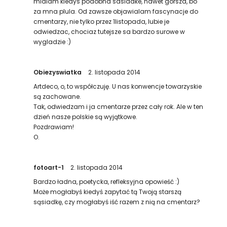
mialam kiedys podobna sasiadke, nawet gorsza, bo
za mna plula. Od zawsze objawialam fascynacje do
cmentarzy, nie tylko przez 1listopada, lubie je
odwiedzac, chociaz tutejsze sa bardzo surowe w
wygladzie :)
Obiezyswiatka
2. listopada 2014
Artdeco, o, to współczuję. U nas konwencje towarzyskie
są zachowane.
Tak, odwiedzam i ja cmentarze przez cały rok. Ale w ten
dzień nasze polskie są wyjątkowe.
Pozdrawiam!
O.
fotoart-1
2. listopada 2014
Bardzo ładna, poetycka, refleksyjna opowieść :)
Może mogłabyś kiedyś zapytać tą Twoją starszą
sąsiadkę, czy mogłabyś iść razem z nią na cmentarz?