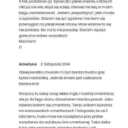
A tak, podobnie i ja. Sprzeczki i jakieś waśnie, o których
nikt już nie wie, skąd się wzięły, również nie leżą w moim
kręgu zainteresowań. Jestem „bezpartyjna”, jeśli chodzi
o sąsiadów. Staram się żyć zgodnie i nie dam się
przeciągać na jakąkolwiek stronę. Może właśnie to się
nie podoba. Nic na to nie poradzę. Staram się być
grzeczna wobec wszystkich.
Macham!
O.
Almetyna
3. listopada 2014
Obieżyświatko, musiało Ci być bardzo trudno gdy
byłaś nastolatką. Jednak śmierć jest całkowicie
bezduszna!
Wszyscy tu lubią ciszę, lekkie mgły i nastrój cmentarza,
ale ja do tego stanu dorastałam bardzo powoli. Jako
dziecko bałam się cmentarzy. Teraz unikam bywania
na warszawskich cmentarzach 1 listopada, bo ze 3
lata temu mało mnie nie rozdeptano przy próbie
wsiadania do autobusu linii cmentarnej. Taka dzika
furia, jaką przejawiały dorodne matrony i ich