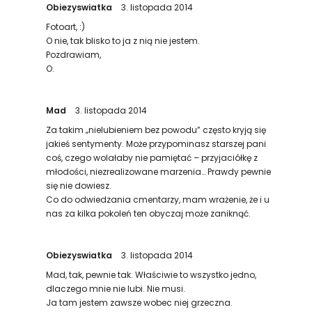
Obiezyswiatka
3. listopada 2014
Fotoart, :)
O nie, tak blisko to ja z nią nie jestem.
Pozdrawiam,
O.
Mad
3. listopada 2014
Za takim „nielubieniem bez powodu” często kryją się
jakieś sentymenty. Może przypominasz starszej pani
coś, czego wolałaby nie pamiętać – przyjaciółkę z
młodości, niezrealizowane marzenia… Prawdy pewnie
się nie dowiesz.
Co do odwiedzania cmentarzy, mam wrażenie, że i u
nas za kilka pokoleń ten obyczaj może zaniknąć.
Obiezyswiatka
3. listopada 2014
Mad, tak, pewnie tak. Właściwie to wszystko jedno,
dlaczego mnie nie lubi. Nie musi.
Ja tam jestem zawsze wobec niej grzeczna.