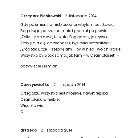
Grzegorz Pieńkowski
2. listopada 2014
Gdy po śmierci w niebiosów przybyłam pustkowie,
Bóg długo patrzał na mnie i głaskał po głowie.
„Zbliż się do mnie, Urszulo! Poglądasz, jak żywa…
Zrobię dla cię, co zechcesz, byś była szczęśliwa.”
„Zrób tak, Boże – szepnęłam – by w nieb Twoich krasie
Wszystko było tak samo, jak tam – w Czarnolasie!” –
oczywiscie Leśmian
Obiezyswiatka
2. listopada 2014
Grzegorzu, wszystko jest możliwe, nawet replika
Czarnolasu w niebie…
Więc kto wie…
O.
artdeco
2. listopada 2014