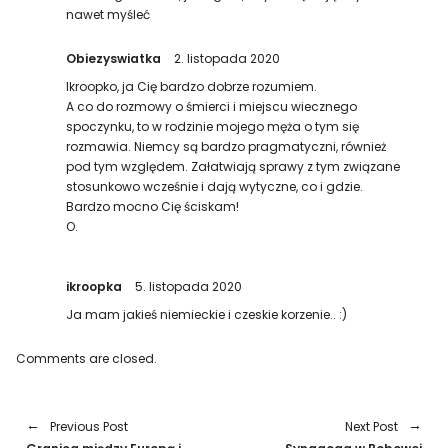
nawet myśleć
Obiezyswiatka
2. listopada 2020
Ikroopko, ja Cię bardzo dobrze rozumiem.
A co do rozmowy o śmierci i miejscu wiecznego
spoczynku, to w rodzinie mojego męża o tym się
rozmawia. Niemcy są bardzo pragmatyczni, również
pod tym względem. Załatwiają sprawy z tym związane
stosunkowo wcześnie i dają wytyczne, co i gdzie.
Bardzo mocno Cię ściskam!
O.
ikroopka
5. listopada 2020
Ja mam jakieś niemieckie i czeskie korzenie.. :)
Comments are closed.
Previous Post
Next Post