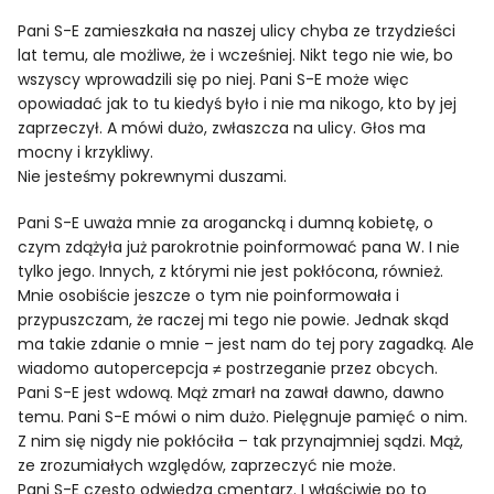
Pani S-E zamieszkała na naszej ulicy chyba ze trzydzieści
lat temu, ale możliwe, że i wcześniej. Nikt tego nie wie, bo
wszyscy wprowadzili się po niej. Pani S-E może więc
opowiadać jak to tu kiedyś było i nie ma nikogo, kto by jej
zaprzeczył. A mówi dużo, zwłaszcza na ulicy. Głos ma
mocny i krzykliwy.
Nie jesteśmy pokrewnymi duszami.
Pani S-E uważa mnie za arogancką i dumną kobietę, o
czym zdążyła już parokrotnie poinformować pana W. I nie
tylko jego. Innych, z którymi nie jest pokłócona, również.
Mnie osobiście jeszcze o tym nie poinformowała i
przypuszczam, że raczej mi tego nie powie. Jednak skąd
ma takie zdanie o mnie – jest nam do tej pory zagadką. Ale
wiadomo autopercepcja ≠ postrzeganie przez obcych.
Pani S-E jest wdową. Mąż zmarł na zawał dawno, dawno
temu. Pani S-E mówi o nim dużo. Pielęgnuje pamięć o nim.
Z nim się nigdy nie pokłóciła – tak przynajmniej sądzi. Mąż,
ze zrozumiałych względów, zaprzeczyć nie może.
Pani S-E często odwiedza cmentarz. I właściwie po to