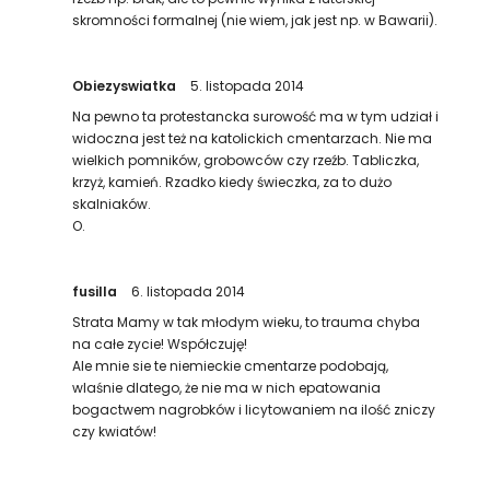
skromności formalnej (nie wiem, jak jest np. w Bawarii).
Obiezyswiatka
5. listopada 2014
Na pewno ta protestancka surowość ma w tym udział i
widoczna jest też na katolickich cmentarzach. Nie ma
wielkich pomników, grobowców czy rzeźb. Tabliczka,
krzyż, kamień. Rzadko kiedy świeczka, za to dużo
skalniaków.
O.
fusilla
6. listopada 2014
Strata Mamy w tak młodym wieku, to trauma chyba
na całe zycie! Współczuję!
Ale mnie sie te niemieckie cmentarze podobają,
wlaśnie dlatego, że nie ma w nich epatowania
bogactwem nagrobków i licytowaniem na ilość zniczy
czy kwiatów!