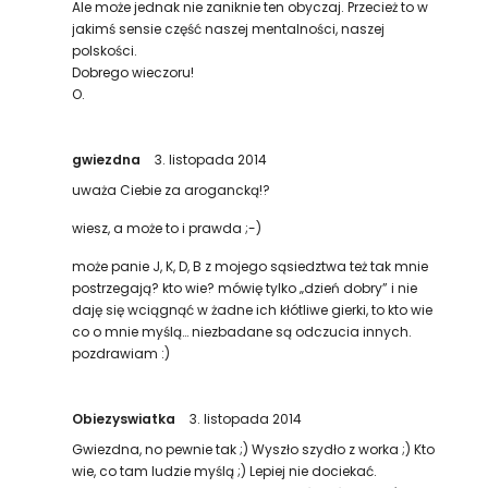
Ale może jednak nie zaniknie ten obyczaj. Przecież to w
jakimś sensie część naszej mentalności, naszej
polskości.
Dobrego wieczoru!
O.
gwiezdna
3. listopada 2014
uważa Ciebie za arogancką!?
wiesz, a może to i prawda ;-)
może panie J, K, D, B z mojego sąsiedztwa też tak mnie
postrzegają? kto wie? mówię tylko „dzień dobry” i nie
daję się wciągnąć w żadne ich kłótliwe gierki, to kto wie
co o mnie myślą… niezbadane są odczucia innych.
pozdrawiam :)
Obiezyswiatka
3. listopada 2014
Gwiezdna, no pewnie tak ;) Wyszło szydło z worka ;) Kto
wie, co tam ludzie myślą ;) Lepiej nie dociekać.