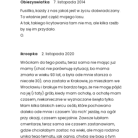
Obiezyswiatka
7. listopada 2014
Fusillko, każdy z nas jakoś jest w życiu doświadczany.
To właśnie jest część mojego losu.
A tak, takiego licytowania tam nie ma, ale kilka rzeźb
by się im przydało.
O.
ikroopka
2. listopada 2020
Wróciłam do tego postu, teraz sama nie mając już
mamy (choć nie porównuję sytuacji, bo mama
zmarła w wieku 93 lat, a była ode mnie starsza o
niecałe 30); ona została w Krakowie, ja mieszkam we
Wrocławiu i brakuje mi bardzo tego, że nie mogę pójść
na jej (i taty) grób, kiedy mam ochotę, a ochotę mam
czasem, niekoniecznie w wyznaczone święto tylko.
Mam kilka bliskich sercu osób, które pochowano
daleko ode mnie i czasem 'do nich’ jeżdżę, na ogół
przy okazji, czasem specjalnie. Zawsze lubiłam
cmentarze, teraz sama sie czasem zastanawiam,
gdzie chciałabym zostac na wieki, ale moja rodzina
unika tego tematu, jak ognia, chyba się boją o tym