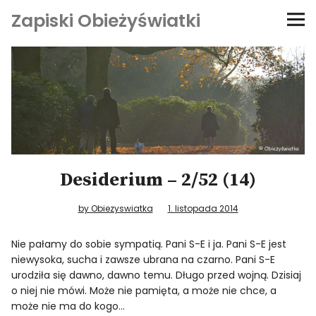
Zapiski Obieżyświatki
Podróże
Kultura i sztuka
Kątem oka
O-fiszki
Desiderium – 2/52 (14)
Niezwyczajne ściany
by Obiezyswiatka
1. listopada 2014
Nie pałamy do sobie sympatią.
Pani S-E i ja. Pani S-E jest
Dom na kółkach
niewysoka, sucha i zawsze ubrana na czarno. Pani S-E
urodziła się dawno, dawno temu. Długo przed wojną. Dzisiaj
o niej nie mówi. Może nie pamięta, a może nie chce, a
może nie ma do kogo…