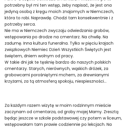
potrzebny był mi ten wstęp, żeby napisać, że jest ona
jedyną osobą z kręgu moich znajomych w Niemczech,
która to robi. Naprawdę. Chodzi tam konsekwentnie i z
potrzeby serca.
Nie ma w Niemczech zwyczaju odwiedzania grobów,
wstępowania po drodze na cmentarz. Na chwilę. Na
zadumę. Inna kultura funeralna. Tylko w pięciu krajach
związkowych Niemiec Dzień Wszystkich Świętych jest
świętem, dniem wolnym od pracy.
W takie dni jak te tęsknię bardzo do naszych polskich
cmentarzy. Starych, nierównych, wąskich dróżek, za
grobowcami porośniętymi mchem, za drewnianymi
krzyżami, za tą atmosferą spokoju, niespieszności…
Za każdym razem wizytę w moim rodzinnym mieście
zaczynam od cmentarza, od groby mojej Mamy. Zresztą
będąc jeszcze w szkole podstawowej czy potem w liceum,
wstępowałam tam prawie codziennie po lekcjach. Na