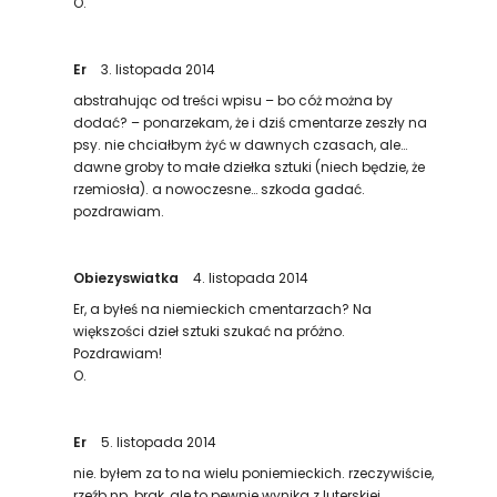
O.
Er
3. listopada 2014
abstrahując od treści wpisu – bo cóż można by
dodać? – ponarzekam, że i dziś cmentarze zeszły na
psy. nie chciałbym żyć w dawnych czasach, ale…
dawne groby to małe dziełka sztuki (niech będzie, że
rzemiosła). a nowoczesne… szkoda gadać.
pozdrawiam.
Obiezyswiatka
4. listopada 2014
Er, a byłeś na niemieckich cmentarzach? Na
większości dzieł sztuki szukać na próżno.
Pozdrawiam!
O.
Er
5. listopada 2014
nie. byłem za to na wielu poniemieckich. rzeczywiście,
rzeźb np. brak, ale to pewnie wynika z luterskiej