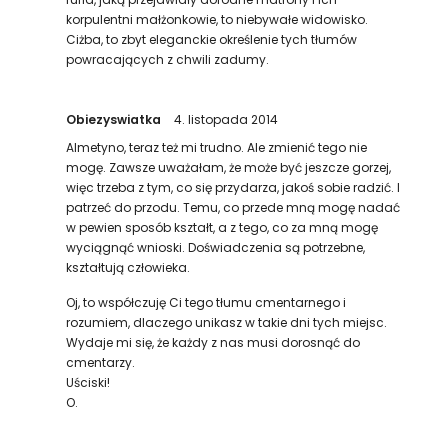
korpulentni małżonkowie, to niebywałe widowisko.
Ciżba, to zbyt eleganckie określenie tych tłumów
powracających z chwili zadumy.
Obiezyswiatka
4. listopada 2014
Almetyno, teraz też mi trudno. Ale zmienić tego nie
mogę. Zawsze uważałam, że może być jeszcze gorzej,
więc trzeba z tym, co się przydarza, jakoś sobie radzić. I
patrzeć do przodu. Temu, co przede mną mogę nadać
w pewien sposób kształt, a z tego, co za mną mogę
wyciągnąć wnioski. Doświadczenia są potrzebne,
kształtują człowieka.
Oj, to współczuję Ci tego tłumu cmentarnego i
rozumiem, dlaczego unikasz w takie dni tych miejsc.
Wydaje mi się, że każdy z nas musi dorosnąć do
cmentarzy.
Uściski!
O.