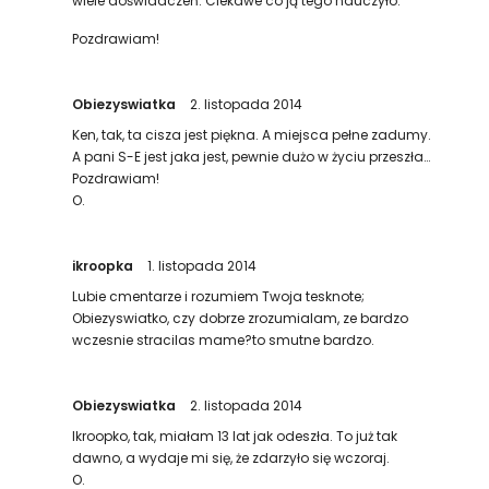
wiele doświadczeń. Ciekawe co ją tego nauczyło.
Pozdrawiam!
Obiezyswiatka
2. listopada 2014
Ken, tak, ta cisza jest piękna. A miejsca pełne zadumy.
A pani S-E jest jaka jest, pewnie dużo w życiu przeszła…
Pozdrawiam!
O.
ikroopka
1. listopada 2014
Lubie cmentarze i rozumiem Twoja tesknote;
Obiezyswiatko, czy dobrze zrozumialam, ze bardzo
wczesnie stracilas mame?to smutne bardzo.
Obiezyswiatka
2. listopada 2014
Ikroopko, tak, miałam 13 lat jak odeszła. To już tak
dawno, a wydaje mi się, że zdarzyło się wczoraj.
O.