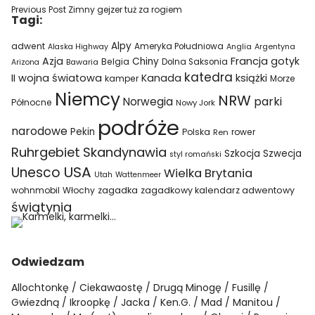
Previous Post
Zimny gejzer tuż za rogiem
Tagi:
Alpy
adwent
Ameryka Południowa
Alaska Highway
Anglia
Argentyna
Azja
Francja
gotyk
Chiny
Belgia
Bawaria
Dolna Saksonia
Arizona
katedra
II wojna światowa
Kanada
książki
kamper
Morze
Niemcy
NRW
parki
Norwegia
Północne
Nowy Jork
podróże
narodowe
Pekin
Polska
rower
Ren
Ruhrgebiet
Skandynawia
Szkocja
Szwecja
styl romański
USA
Unesco
Wielka Brytania
Utah
Wattenmeer
wohnmobil
Włochy
zagadka
zagadkowy kalendarz adwentowy
świątynia
Odwiedzam
Allochtonkę
Ciekawaostę
Drugą Minogę
Fusillę
Gwiezdną
Ikroopkę
Jacka
Ken.G.
Mad
Manitou