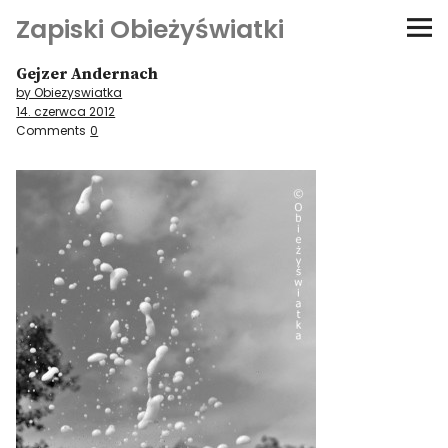
Zapiski Obieżyświatki
Gejzer Andernach
Podróże
by Obiezyswiatka
14. czerwca 2012
Kultura i sztuka
Comments
0
Kątem oka
O-fiszki
Niezwyczajne ściany
Dom na kółkach