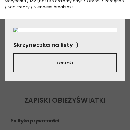
Marynarka
My (not) so ordinary days
Obroni
Peregrino
Sad rzeczy
Viennese breakfast
Skrzyneczka na listy :)
Kontakt
ZAPISKI OBIEŻYŚWIATKI
Polityka prywatności