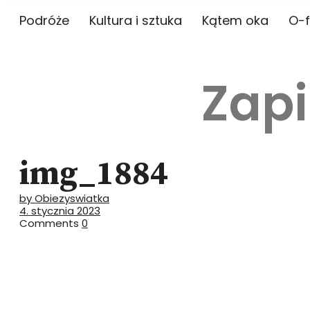
Podróże
Kultura i sztuka
Kątem oka
O-f
Zapi
img_1884
by Obiezyswiatka
4. stycznia 2023
Comments
0