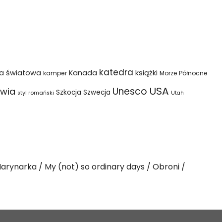
katedra
na światowa
Kanada
książki
kamper
Morze Północne
USA
Unesco
wia
Szkocja
Szwecja
styl romański
Utah
arynarka
My (not) so ordinary days
Obroni