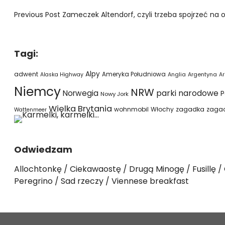
Previous Post
Zameczek Altendorf, czyli trzeba spojrzeć na ok
Tagi:
Alpy
adwent
Ameryka Południowa
Alaska Highway
Anglia
Argentyna
Ar
Niemcy
NRW
parki narodowe
Norwegia
P
Nowy Jork
Wielka Brytania
wohnmobil
Włochy
zagadka
zaga
Wattenmeer
Odwiedzam
Allochtonkę
Ciekawaostę
Drugą Minogę
Fusillę
Peregrino
Sad rzeczy
Viennese breakfast