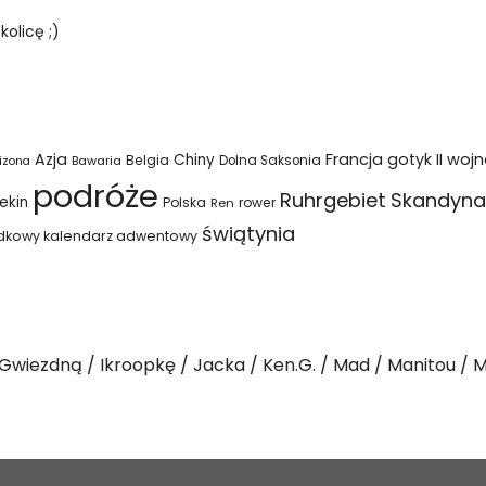
olicę ;)
Azja
Francja
gotyk
II woj
Chiny
Belgia
Bawaria
Dolna Saksonia
izona
podróże
Ruhrgebiet
Skandyna
ekin
Polska
rower
Ren
świątynia
dkowy kalendarz adwentowy
Gwiezdną
Ikroopkę
Jacka
Ken.G.
Mad
Manitou
M