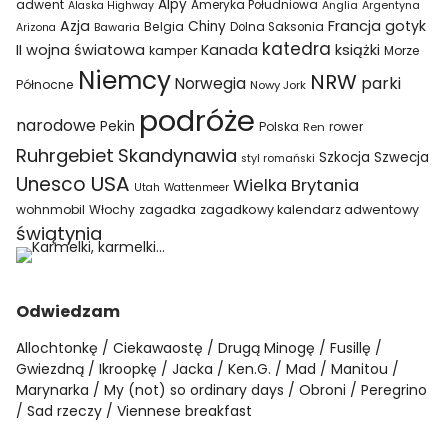
Alpy
adwent
Ameryka Południowa
Alaska Highway
Anglia
Argentyna
Azja
Francja
gotyk
Chiny
Belgia
Bawaria
Dolna Saksonia
Arizona
katedra
II wojna światowa
Kanada
książki
kamper
Morze
Niemcy
NRW
parki
Norwegia
Północne
Nowy Jork
podróże
narodowe
Pekin
Polska
rower
Ren
Ruhrgebiet
Skandynawia
Szkocja
Szwecja
styl romański
USA
Unesco
Wielka Brytania
Utah
Wattenmeer
wohnmobil
Włochy
zagadka
zagadkowy kalendarz adwentowy
świątynia
Odwiedzam
Allochtonkę
Ciekawaostę
Drugą Minogę
Fusillę
Gwiezdną
Ikroopkę
Jacka
Ken.G.
Mad
Manitou
Marynarka
My (not) so ordinary days
Obroni
Peregrino
Sad rzeczy
Viennese breakfast