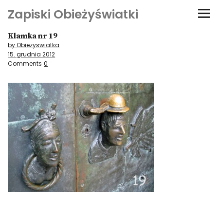
Zapiski Obieżyświatki
Klamka nr 19
Podróże
by Obiezyswiatka
15. grudnia 2012
Kultura i sztuka
Comments
0
Kątem oka
O-fiszki
Niezwyczajne ściany
Dom na kółkach