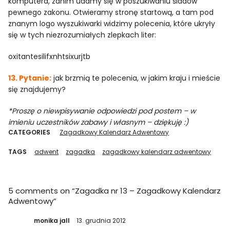
komputera, zanim udamy się w poszukiwaniu śladów
pewnego zakonu. Otwieramy stronę startową, a tam pod
znanym logo wyszukiwarki widzimy polecenia, które ukryły
się w tych niezrozumiałych zlepkach liter:
oxitantesilifxnhtsixurjtb
13. Pytanie:
jak brzmią te polecenia, w jakim kraju i mieście
się znajdujemy?
*Proszę o niewpisywanie odpowiedzi pod postem – w
imieniu uczestników zabawy i własnym – dziękuję :)
CATEGORIES
Zagadkowy Kalendarz Adwentowy
TAGS
adwent
zagadka
zagadkowy kalendarz adwentowy
5 comments on “
Zagadka nr 13 – Zagadkowy Kalendarz
Adwentowy
”
monika jall
13. grudnia 2012