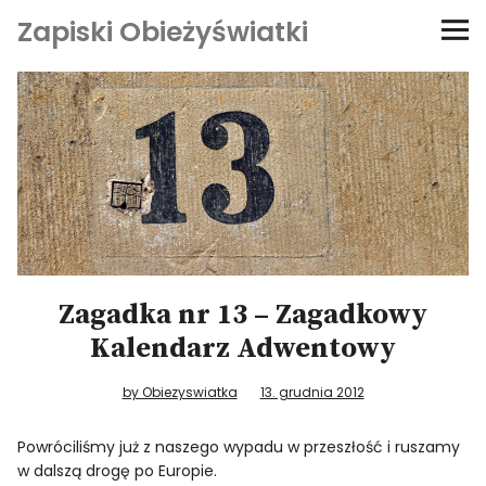
Zapiski Obieżyświatki
Podróże
Kultura i sztuka
Kątem oka
O-fiszki
Zagadka nr 13 – Zagadkowy
Niezwyczajne ściany
Kalendarz Adwentowy
Dom na kółkach
by Obiezyswiatka
13. grudnia 2012
Powróciliśmy już z naszego wypadu w przeszłość i ruszamy
w dalszą drogę po Europie.