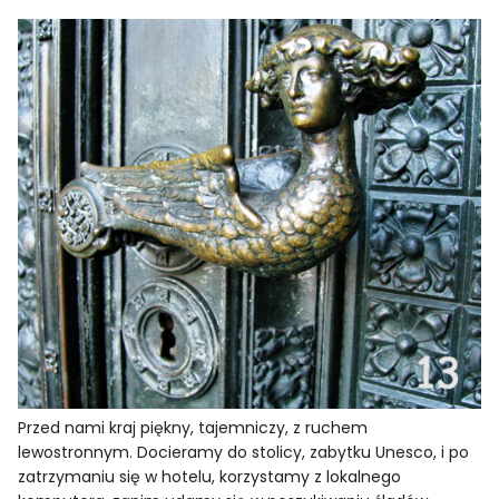
Przed nami kraj piękny, tajemniczy, z ruchem
lewostronnym. Docieramy do stolicy, zabytku Unesco, i po
zatrzymaniu się w hotelu, korzystamy z lokalnego