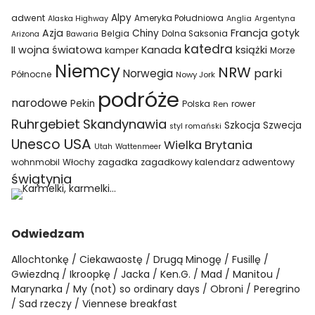
Alpy
adwent
Ameryka Południowa
Alaska Highway
Anglia
Argentyna
Azja
Francja
gotyk
Chiny
Belgia
Bawaria
Dolna Saksonia
Arizona
katedra
II wojna światowa
Kanada
książki
kamper
Morze
Niemcy
NRW
parki
Norwegia
Północne
Nowy Jork
podróże
narodowe
Pekin
Polska
rower
Ren
Ruhrgebiet
Skandynawia
Szkocja
Szwecja
styl romański
USA
Unesco
Wielka Brytania
Utah
Wattenmeer
wohnmobil
Włochy
zagadka
zagadkowy kalendarz adwentowy
świątynia
Odwiedzam
Allochtonkę
Ciekawaostę
Drugą Minogę
Fusillę
Gwiezdną
Ikroopkę
Jacka
Ken.G.
Mad
Manitou
Marynarka
My (not) so ordinary days
Obroni
Peregrino
Sad rzeczy
Viennese breakfast