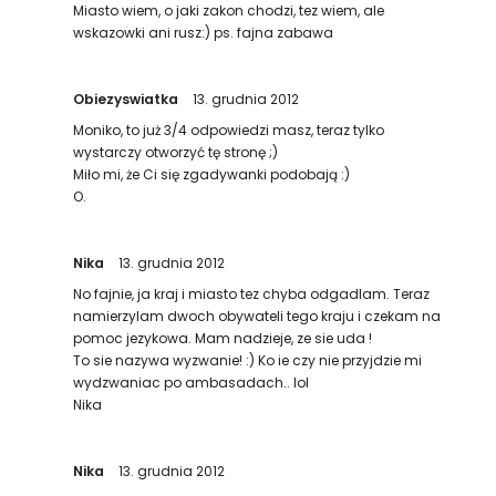
Miasto wiem, o jaki zakon chodzi, tez wiem, ale
wskazowki ani rusz:) ps. fajna zabawa
Obiezyswiatka
13. grudnia 2012
Moniko, to już 3/4 odpowiedzi masz, teraz tylko
wystarczy otworzyć tę stronę ;)
Miło mi, że Ci się zgadywanki podobają :)
O.
Nika
13. grudnia 2012
No fajnie, ja kraj i miasto tez chyba odgadlam. Teraz
namierzylam dwoch obywateli tego kraju i czekam na
pomoc jezykowa. Mam nadzieje, ze sie uda !
To sie nazywa wyzwanie! :) Ko ie czy nie przyjdzie mi
wydzwaniac po ambasadach.. lol
Nika
Nika
13. grudnia 2012