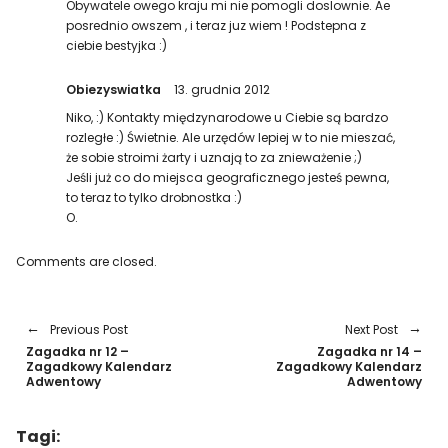
Obywatele owego kraju mi nie pomogli doslownie. Ae
posrednio owszem , i teraz juz wiem ! Podstepna z
ciebie bestyjka :)
Obiezyswiatka
13. grudnia 2012
Niko, :) Kontakty międzynarodowe u Ciebie są bardzo
rozległe :) Świetnie. Ale urzędów lepiej w to nie mieszać,
że sobie stroimi żarty i uznają to za znieważenie ;)
Jeśli już co do miejsca geograficznego jesteś pewna,
to teraz to tylko drobnostka :)
O.
Comments are closed.
Previous Post
Next Post
Zagadka nr 12 –
Zagadka nr 14 –
Zagadkowy Kalendarz
Zagadkowy Kalendarz
Adwentowy
Adwentowy
Tagi: