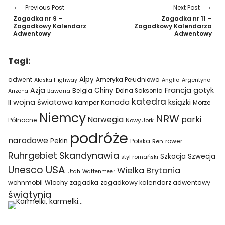
Previous Post
Next Post
Zagadka nr 9 –
Zagadka nr 11 –
Zagadkowy Kalendarz
Zagadkowy Kalendarza
Adwentowy
Adwentowy
Tagi:
Alpy
adwent
Ameryka Południowa
Alaska Highway
Anglia
Argentyna
Azja
Francja
gotyk
Chiny
Belgia
Bawaria
Dolna Saksonia
Arizona
katedra
II wojna światowa
Kanada
książki
kamper
Morze
Niemcy
NRW
parki
Norwegia
Północne
Nowy Jork
podróże
narodowe
Pekin
Polska
rower
Ren
Ruhrgebiet
Skandynawia
Szkocja
Szwecja
styl romański
USA
Unesco
Wielka Brytania
Utah
Wattenmeer
wohnmobil
Włochy
zagadka
zagadkowy kalendarz adwentowy
świątynia