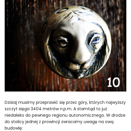
Dzisiaj musimy przeprawić się przez góry, których najwyższy
szczyt sięga 3404 metrów n.p.m. A stamtąd to już
niedaleko do pewnego regionu autonomicznego. W drodze
do stolicy jednej z prowincji zwracamy uwagę na ową
budowlę: