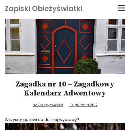
Zapiski Obieżyświatki
Podróże
Kultura i sztuka
Kątem oka
O-fiszki
Zagadka nr 10 – Zagadkowy
Niezwyczajne ściany
Kalendarz Adwentowy
Dom na kółkach
by Obiezyswiatka
10. grudnia 2012
Wszyscy gotowi do dalszej wyprawy?