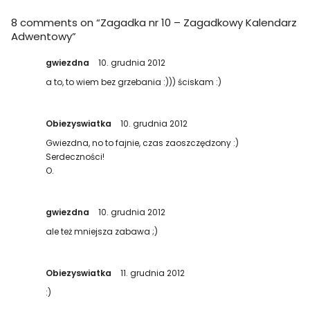
8 comments on “
Zagadka nr 10 – Zagadkowy Kalendarz
Adwentowy
”
gwiezdna
10. grudnia 2012
a to, to wiem bez grzebania :))) ściskam :)
Obiezyswiatka
10. grudnia 2012
Gwiezdna, no to fajnie, czas zaoszczędzony :)
Serdeczności!
O.
gwiezdna
10. grudnia 2012
ale też mniejsza zabawa ;)
Obiezyswiatka
11. grudnia 2012
:)