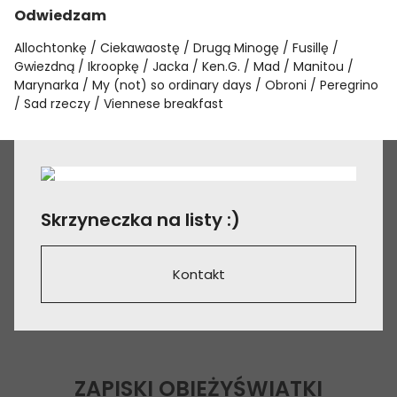
Odwiedzam
Allochtonkę
Ciekawaostę
Drugą Minogę
Fusillę
Gwiezdną
Ikroopkę
Jacka
Ken.G.
Mad
Manitou
Marynarka
My (not) so ordinary days
Obroni
Peregrino
Sad rzeczy
Viennese breakfast
Skrzyneczka na listy :)
Kontakt
ZAPISKI OBIEŻYŚWIATKI