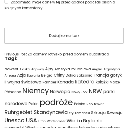
Zapamiętaj moje dane w tej przeglądarce podczas pisania
kolejnych komentarzy.
Previous Post
Za domem lotnisko, przed domem autostrada
Tagi:
Alpy
adwent
Ameryka Południowa
Alaska Highway
Anglia
Argentyna
Azja
Francja
gotyk
Chiny
Belgia
Bawaria
Dolna Saksonia
Arizona
katedra
II wojna światowa
Kanada
książki
kamper
Morze
Niemcy
NRW
parki
Norwegia
Północne
Nowy Jork
podróże
narodowe
Pekin
Polska
rower
Ren
Ruhrgebiet
Skandynawia
Szkocja
Szwecja
styl romański
USA
Unesco
Wielka Brytania
Utah
Wattenmeer
wohnmobil
Włochy
zagadka
zagadkowy kalendarz adwentowy