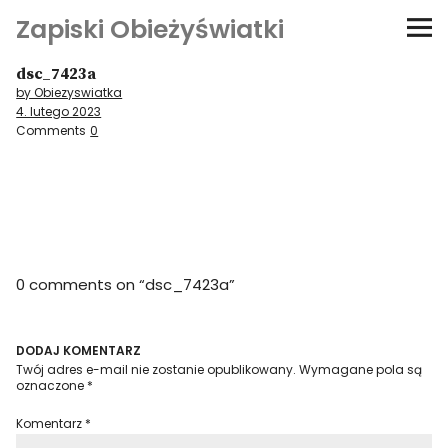
Zapiski Obieżyświatki
dsc_7423a
Podróże
by Obiezyswiatka
4. lutego 2023
Kultura i sztuka
Comments
0
Kątem oka
O-fiszki
0 comments on “
dsc_7423a
”
Niezwyczajne ściany
Dom na kółkach
DODAJ KOMENTARZ
Twój adres e-mail nie zostanie opublikowany.
Wymagane pola są
oznaczone
*
Komentarz
*