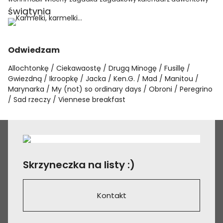
świątynia
Odwiedzam
Allochtonkę
Ciekawaostę
Drugą Minogę
Fusillę
Gwiezdną
Ikroopkę
Jacka
Ken.G.
Mad
Manitou
Marynarka
My (not) so ordinary days
Obroni
Peregrino
Sad rzeczy
Viennese breakfast
Skrzyneczka na listy :)
Kontakt