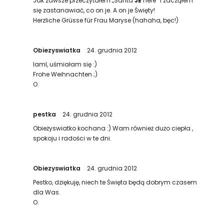
Jak zawsze przeczytałem „Santa
JE
here” i zacząłem
się zastanawiać, co on je. A on je Święty!
Herzliche Grüsse für Frau Maryse (hahaha, bęc!)
Obiezyswiatka
24. grudnia 2012
IamI, uśmiałam się :)
Frohe Weihnachten ;)
O.
pestka
24. grudnia 2012
Obieżyswiatko kochana :) Wam również dużo ciepła ,
spokoju i radości w te dni.
Obiezyswiatka
24. grudnia 2012
Pestko, dziękuję, niech te Święta będą dobrym czasem
dla Was.
O.