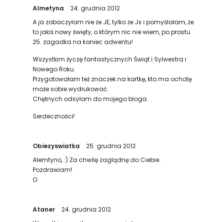
Almetyna
24. grudnia 2012
A ja zobaczyłam nie że JE, tylko że Js i pomyślałam, że
to jakiś nowy święty, o którym nic nie wiem, po prostu
25. zagadka na koniec adwentu!
Wszystkim życzę fantastycznych Świąt i Sylwestra i
Nowego Roku.
Przygotowałam też znaczek na kartkę, kto ma ochotę
może sobie wydrukować.
Chętnych odsyłam do mojego bloga.
Serdeczności!
Obiezyswiatka
25. grudnia 2012
Alemtyno, :) Za chwilę zaglądnę do Ciebie.
Pozdrawiam!
O.
Ataner
24. grudnia 2012