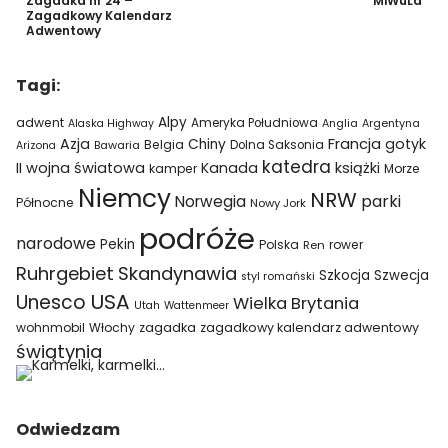
Zagadka nr 24 –
MiWuLa
Zagadkowy Kalendarz
Adwentowy
Tagi:
Alpy
adwent
Ameryka Południowa
Alaska Highway
Anglia
Argentyna
Azja
Francja
gotyk
Chiny
Belgia
Bawaria
Dolna Saksonia
Arizona
katedra
II wojna światowa
Kanada
książki
kamper
Morze
Niemcy
NRW
parki
Norwegia
Północne
Nowy Jork
podróże
narodowe
Pekin
Polska
rower
Ren
Ruhrgebiet
Skandynawia
Szkocja
Szwecja
styl romański
USA
Unesco
Wielka Brytania
Utah
Wattenmeer
wohnmobil
Włochy
zagadka
zagadkowy kalendarz adwentowy
świątynia
Odwiedzam