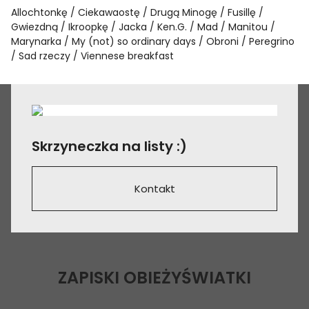
Allochtonkę
Ciekawaostę
Drugą Minogę
Fusillę
Gwiezdną
Ikroopkę
Jacka
Ken.G.
Mad
Manitou
Marynarka
My (not) so ordinary days
Obroni
Peregrino
Sad rzeczy
Viennese breakfast
Skrzyneczka na listy :)
Kontakt
ZAPISKI OBIEŻYŚWIATKI