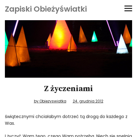
Zapiski Obieżyświatki
Podróże
Kultura i sztuka
Kątem oka
O-fiszki
Z życzeniami
Niezwyczajne ściany
by Obiezyswiatka
24. grudnia 2012
Dom na kółkach
świątecznymi chciałabym dotrzeć tą drogą do każdego z
Was.
I życzyć Wam tego, czego Wam potrzeba. Niech się spełnią