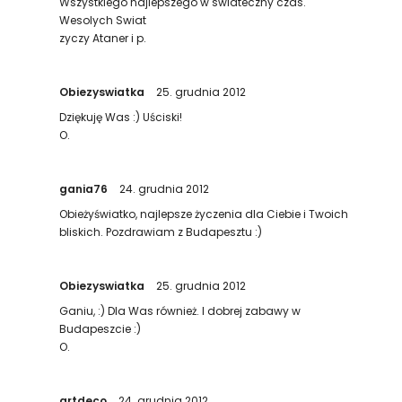
Wszystkiego najlepszego w swiateczny czas.
Wesolych Swiat
zyczy Ataner i p.
Obiezyswiatka
25. grudnia 2012
Dziękuję Was :) Uściski!
O.
gania76
24. grudnia 2012
Obieżyświatko, najlepsze życzenia dla Ciebie i Twoich
bliskich. Pozdrawiam z Budapesztu :)
Obiezyswiatka
25. grudnia 2012
Ganiu, :) Dla Was również. I dobrej zabawy w
Budapeszcie :)
O.
artdeco
24. grudnia 2012