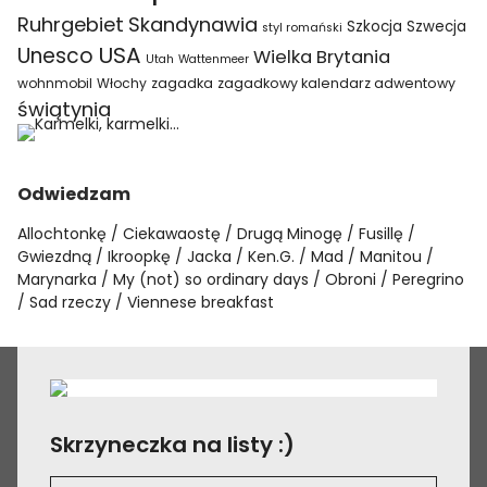
Ruhrgebiet
Skandynawia
Szkocja
Szwecja
styl romański
USA
Unesco
Wielka Brytania
Utah
Wattenmeer
wohnmobil
Włochy
zagadka
zagadkowy kalendarz adwentowy
świątynia
Odwiedzam
Allochtonkę
Ciekawaostę
Drugą Minogę
Fusillę
Gwiezdną
Ikroopkę
Jacka
Ken.G.
Mad
Manitou
Marynarka
My (not) so ordinary days
Obroni
Peregrino
Sad rzeczy
Viennese breakfast
Skrzyneczka na listy :)