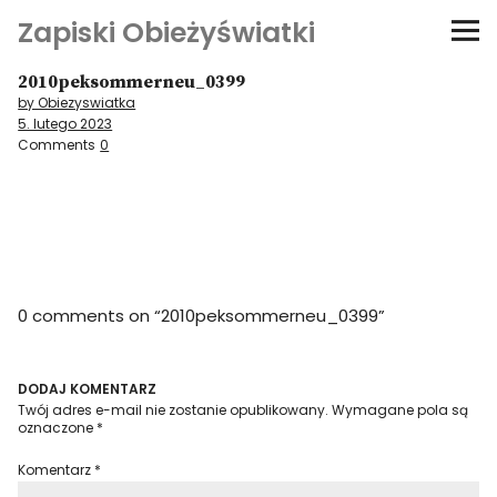
Zapiski Obieżyświatki
2010peksommerneu_0399
Podróże
by Obiezyswiatka
5. lutego 2023
Kultura i sztuka
Comments
0
Kątem oka
O-fiszki
0 comments on “
2010peksommerneu_0399
”
Niezwyczajne ściany
Dom na kółkach
DODAJ KOMENTARZ
Twój adres e-mail nie zostanie opublikowany.
Wymagane pola są
oznaczone
*
Komentarz
*