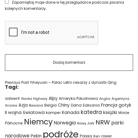
Zapamiętaj moje dane w tej przeglądarce podczas pisania
kolejnych komentarzy.
Previous Post
Yiheyuan – Pałac Letni cesarzy z dynastii Qing
Tagi:
Alpy
adwent
Ameryka Południowa
Alaska Highway
Anglia
Argentyna
Azja
Francja
gotyk
Chiny
Belgia
Bawaria
Dolna Saksonia
Arizona
katedra
II wojna światowa
Kanada
książki
kamper
Morze
Niemcy
NRW
parki
Norwegia
Północne
Nowy Jork
podróże
narodowe
Pekin
Polska
rower
Ren