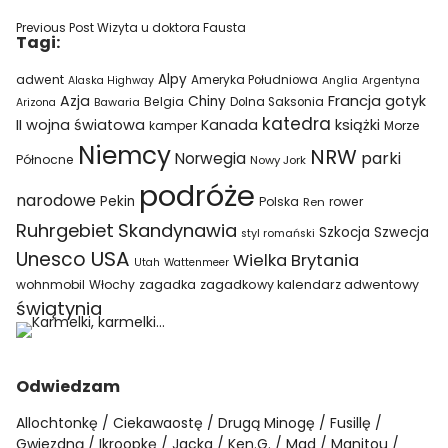
Previous Post
Wizyta u doktora Fausta
Tagi:
Alpy
adwent
Ameryka Południowa
Alaska Highway
Anglia
Argentyna
Azja
Francja
gotyk
Chiny
Belgia
Bawaria
Dolna Saksonia
Arizona
katedra
II wojna światowa
Kanada
książki
kamper
Morze
Niemcy
NRW
parki
Norwegia
Północne
Nowy Jork
podróże
narodowe
Pekin
Polska
rower
Ren
Ruhrgebiet
Skandynawia
Szkocja
Szwecja
styl romański
USA
Unesco
Wielka Brytania
Utah
Wattenmeer
wohnmobil
Włochy
zagadka
zagadkowy kalendarz adwentowy
świątynia
Odwiedzam
Allochtonkę
Ciekawaostę
Drugą Minogę
Fusillę
Gwiezdną
Ikroopkę
Jacka
Ken.G.
Mad
Manitou