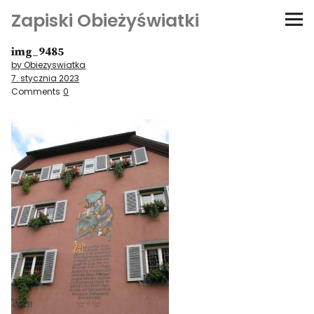
Zapiski Obieżyświatki
img_9485
Podróże
by Obiezyswiatka
7. stycznia 2023
Kultura i sztuka
Comments
0
Kątem oka
O-fiszki
Niezwyczajne ściany
Dom na kółkach