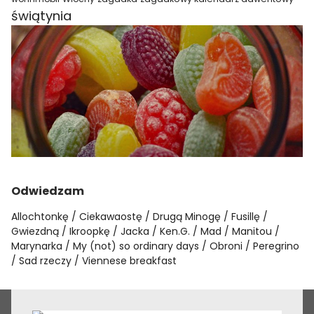
świątynia
Odwiedzam
Allochtonkę
Ciekawaostę
Drugą Minogę
Fusillę
Gwiezdną
Ikroopkę
Jacka
Ken.G.
Mad
Manitou
Marynarka
My (not) so ordinary days
Obroni
Peregrino
Sad rzeczy
Viennese breakfast