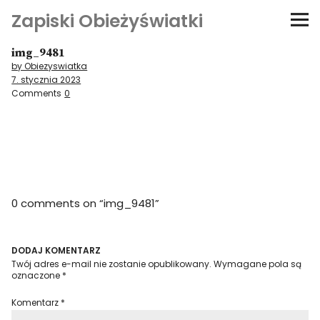
Zapiski Obieżyświatki
img_9481
Podróże
by Obiezyswiatka
7. stycznia 2023
Kultura i sztuka
Comments
0
Kątem oka
O-fiszki
0 comments on “
img_9481
”
Niezwyczajne ściany
Dom na kółkach
DODAJ KOMENTARZ
Twój adres e-mail nie zostanie opublikowany.
Wymagane pola są
oznaczone
*
Komentarz
*