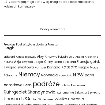
Zapamiętaj moje dane w tej przeglądarce podczas pisania
kolejnych komentarzy.
Previous Post
Wizyta u doktora Fausta
Tagi:
Alpy
adwent
Ameryka Południowa
Alaska Highway
Anglia
Argentyna
Azja
Francja
gotyk
Chiny
Belgia
Bawaria
Dolna Saksonia
Arizona
katedra
II wojna światowa
Kanada
książki
kamper
Morze
Niemcy
NRW
parki
Norwegia
Północne
Nowy Jork
podróże
narodowe
Pekin
Polska
rower
Ren
Ruhrgebiet
Skandynawia
Szkocja
Szwecja
styl romański
USA
Unesco
Wielka Brytania
Utah
Wattenmeer
wohnmobil
Włochy
zagadka
zagadkowy kalendarz adwentowy