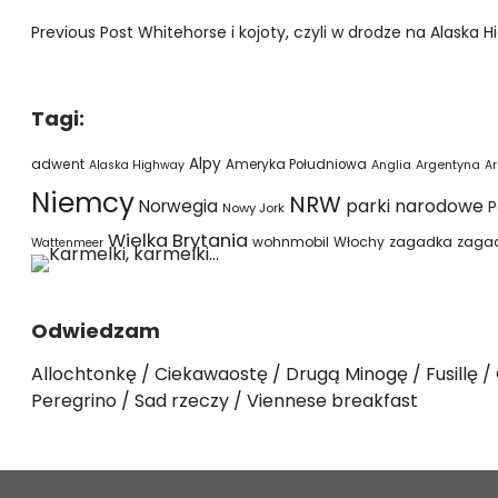
Previous Post
Whitehorse i kojoty, czyli w drodze na Alaska 
Tagi:
Alpy
adwent
Ameryka Południowa
Alaska Highway
Anglia
Argentyna
Ar
Niemcy
NRW
parki narodowe
Norwegia
P
Nowy Jork
Wielka Brytania
wohnmobil
Włochy
zagadka
zaga
Wattenmeer
Odwiedzam
Allochtonkę
Ciekawaostę
Drugą Minogę
Fusillę
Peregrino
Sad rzeczy
Viennese breakfast