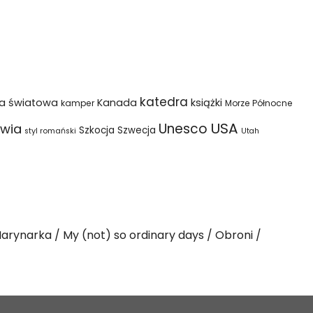
katedra
na światowa
Kanada
książki
kamper
Morze Północne
USA
Unesco
wia
Szkocja
Szwecja
styl romański
Utah
arynarka
My (not) so ordinary days
Obroni