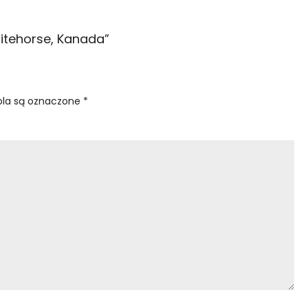
tehorse, Kanada
”
la są oznaczone
*