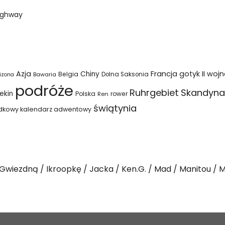
Highway
Azja
Francja
gotyk
II woj
Chiny
Belgia
Bawaria
Dolna Saksonia
izona
podróże
Ruhrgebiet
Skandyna
ekin
Polska
rower
Ren
świątynia
dkowy kalendarz adwentowy
Gwiezdną
Ikroopkę
Jacka
Ken.G.
Mad
Manitou
M