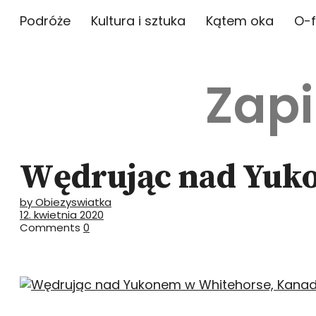
Podróże
Kultura i sztuka
Kątem oka
O-f
Zapi
Wędrując nad Yuk
by Obiezyswiatka
12. kwietnia 2020
Comments
0