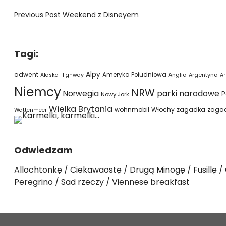
Previous Post
Weekend z Disneyem
Tagi:
Alpy
adwent
Ameryka Południowa
Alaska Highway
Anglia
Argentyna
Ar
Niemcy
NRW
parki narodowe
Norwegia
P
Nowy Jork
Wielka Brytania
wohnmobil
Włochy
zagadka
zaga
Wattenmeer
Odwiedzam
Allochtonkę
Ciekawaostę
Drugą Minogę
Fusillę
Peregrino
Sad rzeczy
Viennese breakfast