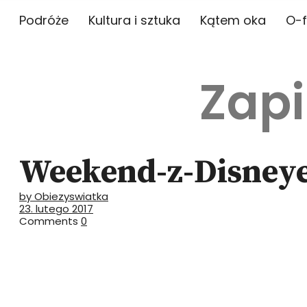
Podróże
Kultura i sztuka
Kątem oka
O-f
Zapi
Weekend-z-Disney
by Obiezyswiatka
23. lutego 2017
Comments
0