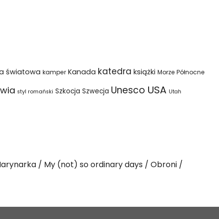
katedra
na światowa
Kanada
książki
kamper
Morze Północne
USA
Unesco
wia
Szkocja
Szwecja
styl romański
Utah
arynarka
My (not) so ordinary days
Obroni