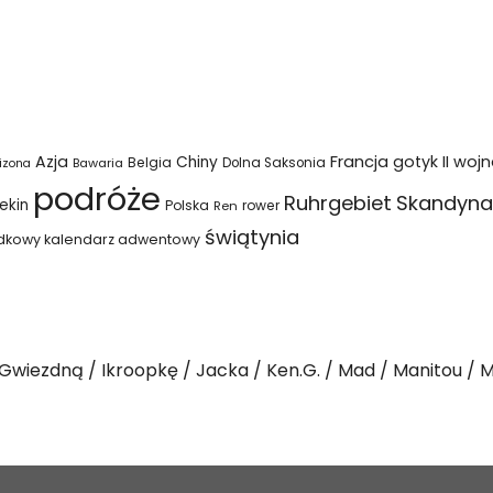
Azja
Francja
gotyk
II woj
Chiny
Belgia
Bawaria
Dolna Saksonia
izona
podróże
Ruhrgebiet
Skandyna
ekin
Polska
rower
Ren
świątynia
dkowy kalendarz adwentowy
Gwiezdną
Ikroopkę
Jacka
Ken.G.
Mad
Manitou
M