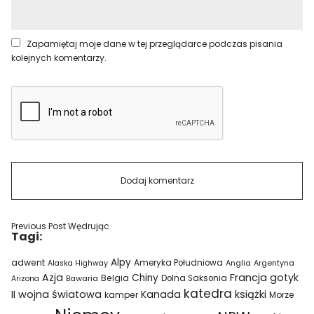
Zapamiętaj moje dane w tej przeglądarce podczas pisania
kolejnych komentarzy.
Previous Post
Wędrując
Tagi:
Alpy
adwent
Ameryka Południowa
Alaska Highway
Anglia
Argentyna
Azja
Francja
gotyk
Chiny
Belgia
Bawaria
Dolna Saksonia
Arizona
katedra
II wojna światowa
Kanada
książki
kamper
Morze