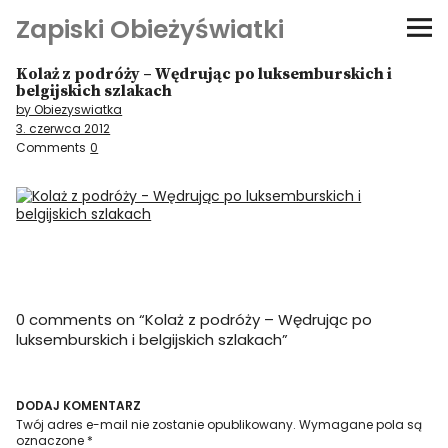
Zapiski Obieżyświatki
Kolaż z podróży – Wędrując po luksemburskich i
Podróże
belgijskich szlakach
by Obiezyswiatka
3. czerwca 2012
Kultura i sztuka
Comments
0
Kątem oka
O-fiszki
Niezwyczajne ściany
0 comments on “
Kolaż z podróży – Wędrując po
luksemburskich i belgijskich szlakach
”
Dom na kółkach
DODAJ KOMENTARZ
Twój adres e-mail nie zostanie opublikowany.
Wymagane pola są
oznaczone
*