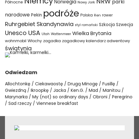
Niemcy
NRW
parki
Norwegia
Północne
Nowy Jork
podróże
narodowe
Pekin
Polska
rower
Ren
Ruhrgebiet
Skandynawia
Szkocja
Szwecja
styl romański
USA
Unesco
Wielka Brytania
Utah
Wattenmeer
wohnmobil
Włochy
zagadka
zagadkowy kalendarz adwentowy
świątynia
Odwiedzam
Allochtonkę
Ciekawaostę
Drugą Minogę
Fusillę
Gwiezdną
Ikroopkę
Jacka
Ken.G.
Mad
Manitou
Marynarka
My (not) so ordinary days
Obroni
Peregrino
Sad rzeczy
Viennese breakfast