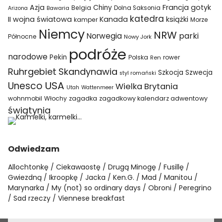
Azja
Francja
gotyk
Chiny
Belgia
Bawaria
Dolna Saksonia
Arizona
katedra
II wojna światowa
Kanada
książki
kamper
Morze
Niemcy
NRW
parki
Norwegia
Północne
Nowy Jork
podróże
narodowe
Pekin
Polska
rower
Ren
Ruhrgebiet
Skandynawia
Szkocja
Szwecja
styl romański
USA
Unesco
Wielka Brytania
Utah
Wattenmeer
wohnmobil
Włochy
zagadka
zagadkowy kalendarz adwentowy
świątynia
Odwiedzam
Allochtonkę
Ciekawaostę
Drugą Minogę
Fusillę
Gwiezdną
Ikroopkę
Jacka
Ken.G.
Mad
Manitou
Marynarka
My (not) so ordinary days
Obroni
Peregrino
Sad rzeczy
Viennese breakfast