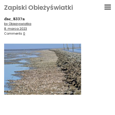
Zapiski Obieżyświatki
dsc_8337a
Podróże
by Obiezyswiatka
8. marca 2023
Kultura i sztuka
Comments
0
Kątem oka
O-fiszki
Niezwyczajne ściany
Dom na kółkach