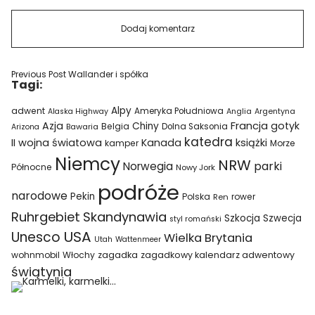
Previous Post
Wallander i spółka
Tagi:
Alpy
adwent
Ameryka Południowa
Alaska Highway
Anglia
Argentyna
Azja
Francja
gotyk
Chiny
Belgia
Bawaria
Dolna Saksonia
Arizona
katedra
II wojna światowa
Kanada
książki
kamper
Morze
Niemcy
NRW
parki
Norwegia
Północne
Nowy Jork
podróże
narodowe
Pekin
Polska
rower
Ren
Ruhrgebiet
Skandynawia
Szkocja
Szwecja
styl romański
USA
Unesco
Wielka Brytania
Utah
Wattenmeer
wohnmobil
Włochy
zagadka
zagadkowy kalendarz adwentowy
świątynia