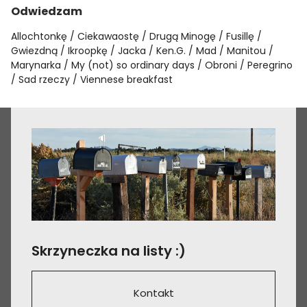
Odwiedzam
Allochtonkę
Ciekawaostę
Drugą Minogę
Fusillę
Gwiezdną
Ikroopkę
Jacka
Ken.G.
Mad
Manitou
Marynarka
My (not) so ordinary days
Obroni
Peregrino
Sad rzeczy
Viennese breakfast
Skrzyneczka na listy :)
Kontakt