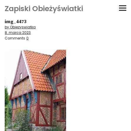
Zapiski Obieżyświatki
img_4473
Podróże
by Obiezyswiatka
8. marca 2023
Kultura i sztuka
Comments
0
Kątem oka
O-fiszki
Niezwyczajne ściany
Dom na kółkach