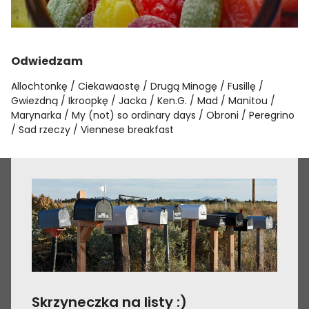
Odwiedzam
Allochtonkę
Ciekawaostę
Drugą Minogę
Fusillę
Gwiezdną
Ikroopkę
Jacka
Ken.G.
Mad
Manitou
Marynarka
My (not) so ordinary days
Obroni
Peregrino
Sad rzeczy
Viennese breakfast
Skrzyneczka na listy :)