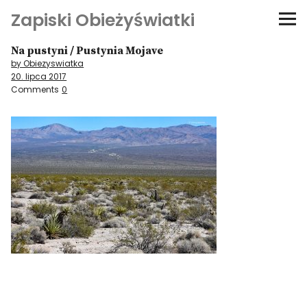
Zapiski Obieżyświatki
Na pustyni / Pustynia Mojave
Podróże
by Obiezyswiatka
20. lipca 2017
Kultura i sztuka
Comments
0
Kątem oka
O-fiszki
Niezwyczajne ściany
Dom na kółkach