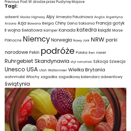
Previous Post
W drodze przez Pustynię Mojave
Tagi:
Alpy
adwent
Ameryka Południowa
Alaska Highway
Anglia
Argentyna
Azja
Francja
gotyk
Chiny
Belgia
Bawaria
Dolna Saksonia
Arizona
katedra
II wojna światowa
Kanada
książki
kamper
Morze
Niemcy
NRW
parki
Norwegia
Północne
Nowy Jork
podróże
narodowe
Pekin
Polska
rower
Ren
Ruhrgebiet
Skandynawia
Szkocja
Szwecja
styl romański
USA
Unesco
Wielka Brytania
Utah
Wattenmeer
wohnmobil
Włochy
zagadka
zagadkowy kalendarz adwentowy
świątynia