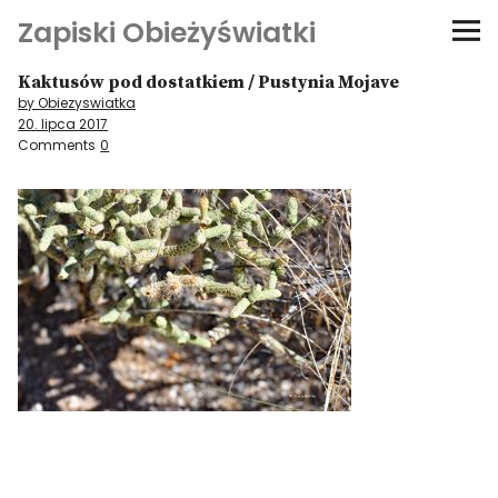
Zapiski Obieżyświatki
Kaktusów pod dostatkiem / Pustynia Mojave
Podróże
by Obiezyswiatka
20. lipca 2017
Kultura i sztuka
Comments
0
Kątem oka
O-fiszki
Niezwyczajne ściany
Dom na kółkach