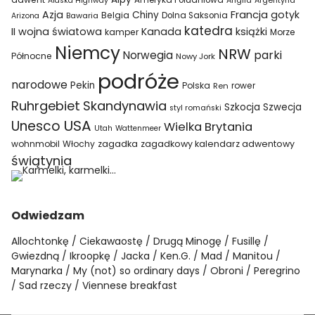
Ameryka Południowa
Alaska Highway
Anglia
Argentyna
Azja
Francja
gotyk
Chiny
Belgia
Bawaria
Dolna Saksonia
Arizona
katedra
II wojna światowa
Kanada
książki
kamper
Morze
Niemcy
NRW
parki
Norwegia
Północne
Nowy Jork
podróże
narodowe
Pekin
Polska
rower
Ren
Ruhrgebiet
Skandynawia
Szkocja
Szwecja
styl romański
USA
Unesco
Wielka Brytania
Utah
Wattenmeer
wohnmobil
Włochy
zagadka
zagadkowy kalendarz adwentowy
świątynia
Odwiedzam
Allochtonkę
Ciekawaostę
Drugą Minogę
Fusillę
Gwiezdną
Ikroopkę
Jacka
Ken.G.
Mad
Manitou
Marynarka
My (not) so ordinary days
Obroni
Peregrino
Sad rzeczy
Viennese breakfast