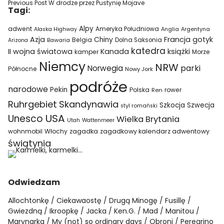
Previous Post
W drodze przez Pustynię Mojave
Tagi:
Alpy
adwent
Ameryka Południowa
Alaska Highway
Anglia
Argentyna
Azja
Francja
gotyk
Chiny
Belgia
Bawaria
Dolna Saksonia
Arizona
katedra
II wojna światowa
Kanada
książki
kamper
Morze
Niemcy
NRW
parki
Norwegia
Północne
Nowy Jork
podróże
narodowe
Pekin
Polska
rower
Ren
Ruhrgebiet
Skandynawia
Szkocja
Szwecja
styl romański
USA
Unesco
Wielka Brytania
Utah
Wattenmeer
wohnmobil
Włochy
zagadka
zagadkowy kalendarz adwentowy
świątynia
Odwiedzam
Allochtonkę
Ciekawaostę
Drugą Minogę
Fusillę
Gwiezdną
Ikroopkę
Jacka
Ken.G.
Mad
Manitou
Marynarka
My (not) so ordinary days
Obroni
Peregrino