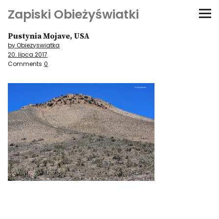
Zapiski Obieżyświatki
Pustynia Mojave, USA
Podróże
by Obiezyswiatka
20. lipca 2017
Kultura i sztuka
Comments
0
Kątem oka
O-fiszki
Niezwyczajne ściany
Dom na kółkach