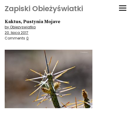
Zapiski Obieżyświatki
Kaktus, Pustynia Mojave
Podróże
by Obiezyswiatka
20. lipca 2017
Kultura i sztuka
Comments
0
Kątem oka
O-fiszki
Niezwyczajne ściany
Dom na kółkach