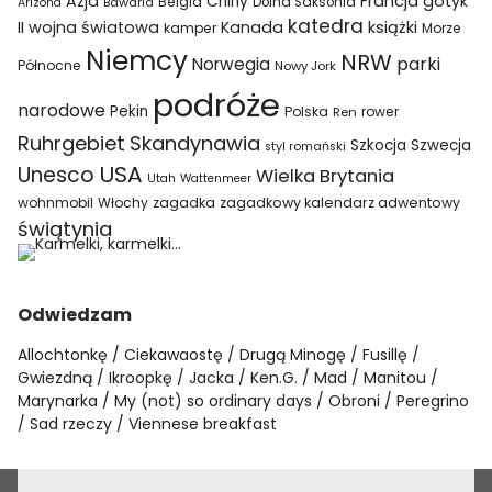
Azja
Francja
gotyk
Chiny
Belgia
Bawaria
Dolna Saksonia
Arizona
katedra
II wojna światowa
Kanada
książki
kamper
Morze
Niemcy
NRW
parki
Norwegia
Północne
Nowy Jork
podróże
narodowe
Pekin
Polska
rower
Ren
Ruhrgebiet
Skandynawia
Szkocja
Szwecja
styl romański
USA
Unesco
Wielka Brytania
Utah
Wattenmeer
wohnmobil
Włochy
zagadka
zagadkowy kalendarz adwentowy
świątynia
Odwiedzam
Allochtonkę
Ciekawaostę
Drugą Minogę
Fusillę
Gwiezdną
Ikroopkę
Jacka
Ken.G.
Mad
Manitou
Marynarka
My (not) so ordinary days
Obroni
Peregrino
Sad rzeczy
Viennese breakfast