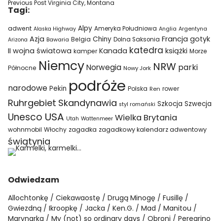
Previous Post
Virginia City, Montana
Tagi:
Alpy
adwent
Ameryka Południowa
Alaska Highway
Anglia
Argentyna
Azja
Francja
gotyk
Chiny
Belgia
Bawaria
Dolna Saksonia
Arizona
katedra
II wojna światowa
Kanada
książki
kamper
Morze
Niemcy
NRW
parki
Norwegia
Północne
Nowy Jork
podróże
narodowe
Pekin
Polska
rower
Ren
Ruhrgebiet
Skandynawia
Szkocja
Szwecja
styl romański
USA
Unesco
Wielka Brytania
Utah
Wattenmeer
wohnmobil
Włochy
zagadka
zagadkowy kalendarz adwentowy
świątynia
Odwiedzam
Allochtonkę
Ciekawaostę
Drugą Minogę
Fusillę
Gwiezdną
Ikroopkę
Jacka
Ken.G.
Mad
Manitou
Marynarka
My (not) so ordinary days
Obroni
Peregrino