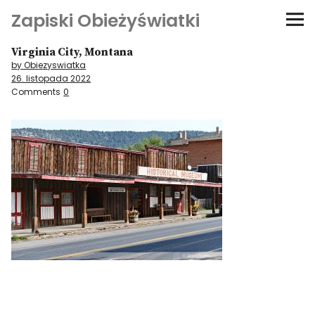
Zapiski Obieżyświatki
Virginia City, Montana
Podróże
by Obiezyswiatka
26. listopada 2022
Kultura i sztuka
Comments
0
Kątem oka
O-fiszki
Niezwyczajne ściany
Dom na kółkach