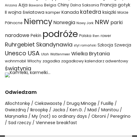
Azja
Francja
gotyk
Chiny
Belgia
Bawaria
Dolna Saksonia
Arizona
katedra
II wojna światowa
Kanada
książki
kamper
Morze
Niemcy
NRW
parki
Norwegia
Północne
Nowy Jork
podróże
narodowe
Pekin
Polska
rower
Ren
Ruhrgebiet
Skandynawia
Szkocja
Szwecja
styl romański
USA
Unesco
Wielka Brytania
Utah
Wattenmeer
wohnmobil
Włochy
zagadka
zagadkowy kalendarz adwentowy
świątynia
Odwiedzam
Allochtonkę
Ciekawaostę
Drugą Minogę
Fusillę
Gwiezdną
Ikroopkę
Jacka
Ken.G.
Mad
Manitou
Marynarka
My (not) so ordinary days
Obroni
Peregrino
Sad rzeczy
Viennese breakfast