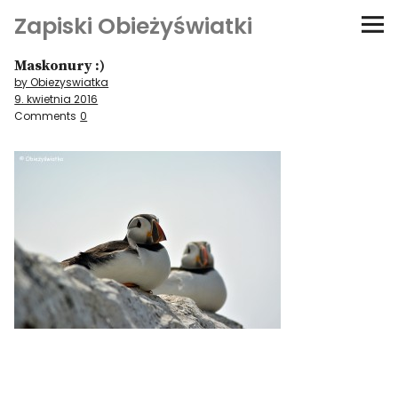
Zapiski Obieżyświatki
Maskonury :)
Podróże
by Obiezyswiatka
9. kwietnia 2016
Kultura i sztuka
Comments
0
Kątem oka
O-fiszki
Niezwyczajne ściany
Dom na kółkach