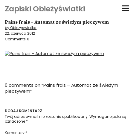
Zapiski Obieżyświatki
Pains frais – Automat ze świeżym pieczywem
Podróże
by Obiezyswiatka
22. czerwca 2012
Kultura i sztuka
Comments
0
Kątem oka
O-fiszki
0 comments on “
Pains frais – Automat ze świeżym
Niezwyczajne ściany
pieczywem
”
Dom na kółkach
DODAJ KOMENTARZ
Twój adres e-mail nie zostanie opublikowany.
Wymagane pola są
oznaczone
*
Komentarz
*