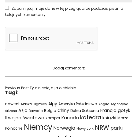
Zapamiętaj moje dane w tej przeglądarce podczas pisania
kolejnych komentarzy.
Previous Post
Ty o niebie, a ja o chlebie…
Tagi:
Alpy
adwent
Ameryka Południowa
Alaska Highway
Anglia
Argentyna
Azja
Francja
gotyk
Chiny
Belgia
Bawaria
Dolna Saksonia
Arizona
katedra
II wojna światowa
Kanada
książki
kamper
Morze
Niemcy
NRW
parki
Norwegia
Północne
Nowy Jork