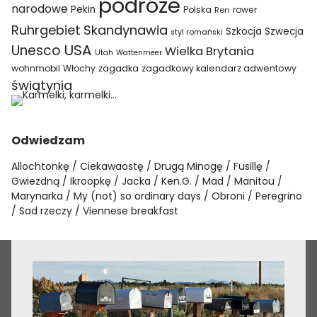
podróże
narodowe
Pekin
Polska
rower
Ren
Ruhrgebiet
Skandynawia
Szkocja
Szwecja
styl romański
USA
Unesco
Wielka Brytania
Utah
Wattenmeer
wohnmobil
Włochy
zagadka
zagadkowy kalendarz adwentowy
świątynia
Odwiedzam
Allochtonkę
Ciekawaostę
Drugą Minogę
Fusillę
Gwiezdną
Ikroopkę
Jacka
Ken.G.
Mad
Manitou
Marynarka
My (not) so ordinary days
Obroni
Peregrino
Sad rzeczy
Viennese breakfast