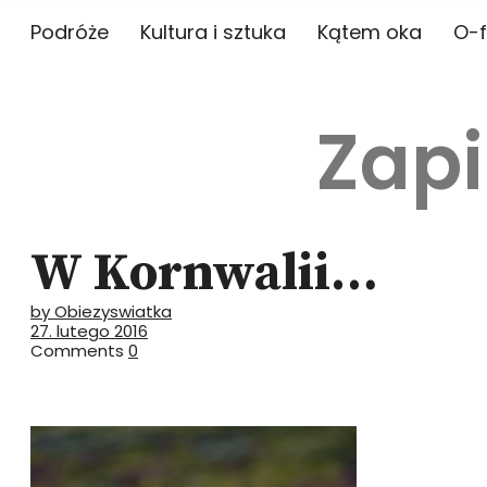
Podróże
Kultura i sztuka
Kątem oka
O-f
Zapi
W Kornwalii…
by Obiezyswiatka
27. lutego 2016
Comments
0