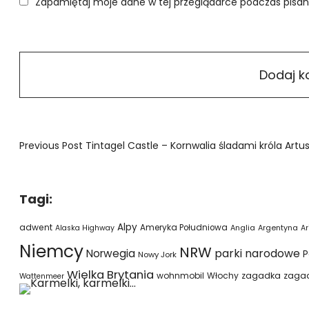
Zapamiętaj moje dane w tej przeglądarce podczas pisan
Previous Post
Tintagel Castle – Kornwalia śladami króla Artu
Tagi:
Alpy
adwent
Ameryka Południowa
Alaska Highway
Anglia
Argentyna
Ar
Niemcy
NRW
parki narodowe
Norwegia
P
Nowy Jork
Wielka Brytania
wohnmobil
Włochy
zagadka
zaga
Wattenmeer