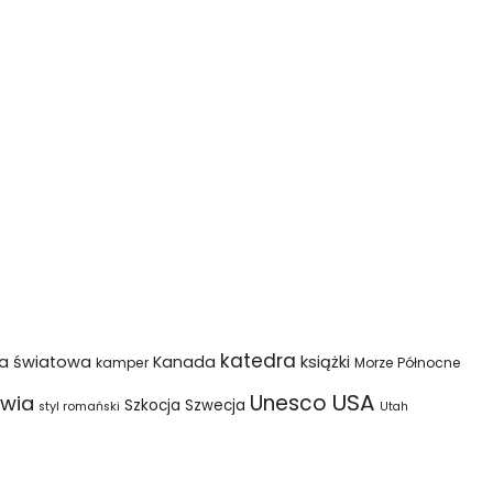
katedra
na światowa
Kanada
książki
kamper
Morze Północne
USA
Unesco
wia
Szkocja
Szwecja
styl romański
Utah