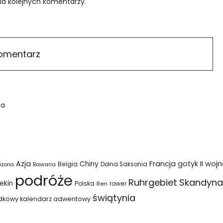
ia kolejnych komentarzy.
sa
Azja
Francja
gotyk
II woj
Chiny
Belgia
Bawaria
Dolna Saksonia
izona
podróże
Ruhrgebiet
Skandyna
ekin
Polska
rower
Ren
świątynia
dkowy kalendarz adwentowy