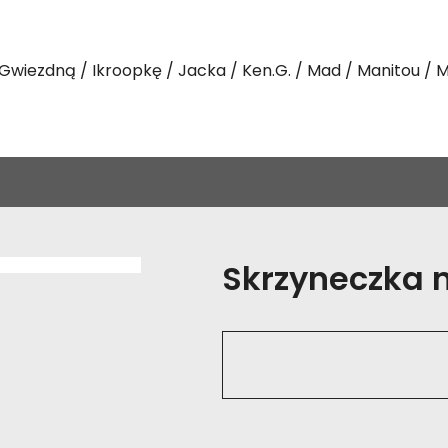
Gwiezdną
Ikroopkę
Jacka
Ken.G.
Mad
Manitou
M
Skrzyneczka na