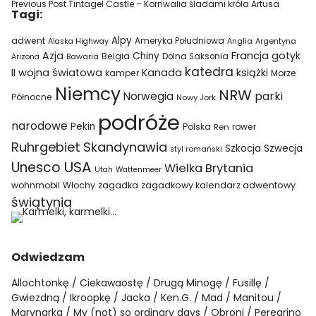
Previous Post
Tintagel Castle – Kornwalia śladami króla Artusa
Tagi:
Alpy
adwent
Ameryka Południowa
Alaska Highway
Anglia
Argentyna
Azja
Francja
gotyk
Chiny
Belgia
Bawaria
Dolna Saksonia
Arizona
katedra
II wojna światowa
Kanada
książki
kamper
Morze
Niemcy
NRW
parki
Norwegia
Północne
Nowy Jork
podróże
narodowe
Pekin
Polska
rower
Ren
Ruhrgebiet
Skandynawia
Szkocja
Szwecja
styl romański
USA
Unesco
Wielka Brytania
Utah
Wattenmeer
wohnmobil
Włochy
zagadka
zagadkowy kalendarz adwentowy
świątynia
Odwiedzam
Allochtonkę
Ciekawaostę
Drugą Minogę
Fusillę
Gwiezdną
Ikroopkę
Jacka
Ken.G.
Mad
Manitou
Marynarka
My (not) so ordinary days
Obroni
Peregrino