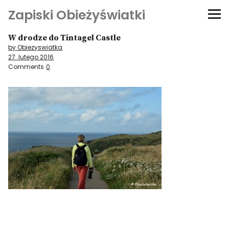
Zapiski Obieżyświatki
W drodze do Tintagel Castle
Podróże
by Obiezyswiatka
27. lutego 2016
Kultura i sztuka
Comments
0
Kątem oka
O-fiszki
Niezwyczajne ściany
Dom na kółkach