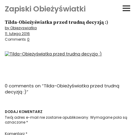
Zapiski Obieżyświatki
Tilda-Obieżyświatka przed trudną decyzją :)
Podróże
by Obiezyswiatka
11. lutego 2016
Kultura i sztuka
Comments
0
Kątem oka
O-fiszki
0 comments on “
Tilda-Obieżyświatka przed trudną
Niezwyczajne ściany
decyzją :)
”
Dom na kółkach
DODAJ KOMENTARZ
Twój adres e-mail nie zostanie opublikowany.
Wymagane pola są
oznaczone
*
Komentarz
*