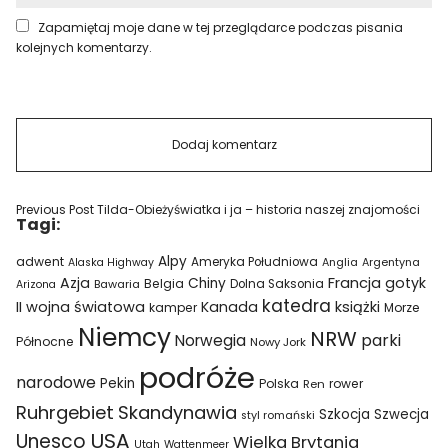
Zapamiętaj moje dane w tej przeglądarce podczas pisania
kolejnych komentarzy.
Previous Post
Tilda-Obieżyświatka i ja – historia naszej znajomości
Tagi:
Alpy
adwent
Ameryka Południowa
Alaska Highway
Anglia
Argentyna
Azja
Francja
gotyk
Chiny
Belgia
Bawaria
Dolna Saksonia
Arizona
katedra
II wojna światowa
Kanada
książki
kamper
Morze
Niemcy
NRW
parki
Norwegia
Północne
Nowy Jork
podróże
narodowe
Pekin
Polska
rower
Ren
Ruhrgebiet
Skandynawia
Szkocja
Szwecja
styl romański
USA
Unesco
Wielka Brytania
Utah
Wattenmeer