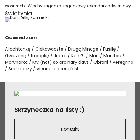
wohnmobil
Włochy
zagadka
zagadkowy kalendarz adwentowy
świątynia
Odwiedzam
Allochtonkę
Ciekawaostę
Drugą Minogę
Fusillę
Gwiezdną
Ikroopkę
Jacka
Ken.G.
Mad
Manitou
Marynarka
My (not) so ordinary days
Obroni
Peregrino
Sad rzeczy
Viennese breakfast
Skrzyneczka na listy :)
Kontakt