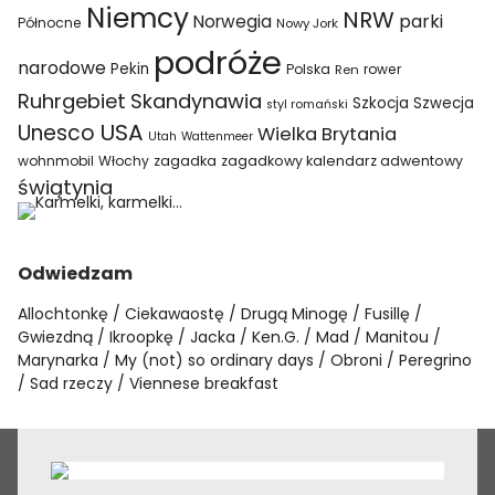
Niemcy
NRW
parki
Norwegia
Północne
Nowy Jork
podróże
narodowe
Pekin
Polska
rower
Ren
Ruhrgebiet
Skandynawia
Szkocja
Szwecja
styl romański
USA
Unesco
Wielka Brytania
Utah
Wattenmeer
wohnmobil
Włochy
zagadka
zagadkowy kalendarz adwentowy
świątynia
Odwiedzam
Allochtonkę
Ciekawaostę
Drugą Minogę
Fusillę
Gwiezdną
Ikroopkę
Jacka
Ken.G.
Mad
Manitou
Marynarka
My (not) so ordinary days
Obroni
Peregrino
Sad rzeczy
Viennese breakfast