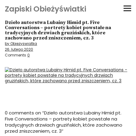
Zapiski Obieżyświatki
Dzieło autorstwa Lubainy Himid pt. Five
Podróże
Conversations – portrety kobiet powstałe na
tradycyjnych drzwiach gruzińskich, które
zachowano przed zniszczeniem, cz. 3
Kultura i sztuka
by Obiezyswiatka
26. lutego 2020
Comments
0
Kątem oka
O-fiszki
Niezwyczajne ściany
Dom na kółkach
0 comments on “
Dzieło autorstwa Lubainy Himid pt.
Five Conversations – portrety kobiet powstałe na
tradycyjnych drzwiach gruzińskich, które zachowano
przed zniszczeniem, cz. 3
”