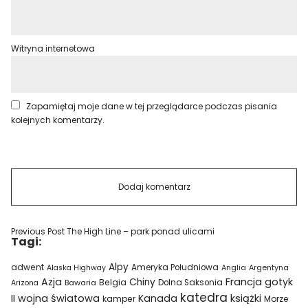
Witryna internetowa
Zapamiętaj moje dane w tej przeglądarce podczas pisania
kolejnych komentarzy.
Previous Post
The High Line – park ponad ulicami
Tagi:
Alpy
adwent
Ameryka Południowa
Alaska Highway
Anglia
Argentyna
Azja
Francja
gotyk
Chiny
Belgia
Bawaria
Dolna Saksonia
Arizona
katedra
II wojna światowa
Kanada
książki
kamper
Morze