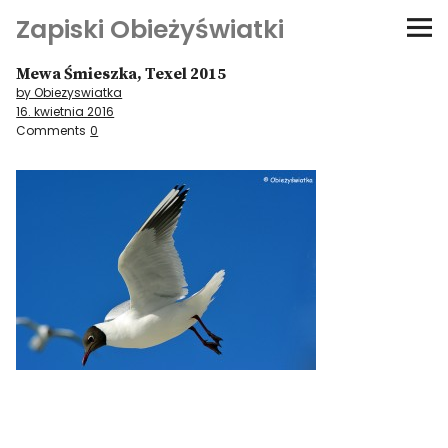
Zapiski Obieżyświatki
Mewa Śmieszka, Texel 2015
Podróże
by Obiezyswiatka
16. kwietnia 2016
Kultura i sztuka
Comments
0
Kątem oka
O-fiszki
Niezwyczajne ściany
Dom na kółkach