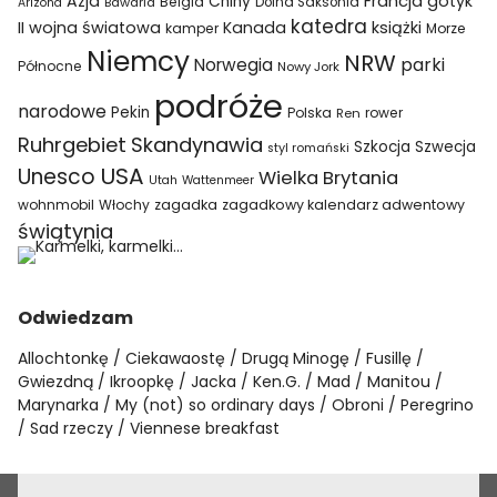
Azja
Francja
gotyk
Chiny
Belgia
Bawaria
Dolna Saksonia
Arizona
katedra
II wojna światowa
Kanada
książki
kamper
Morze
Niemcy
NRW
parki
Norwegia
Północne
Nowy Jork
podróże
narodowe
Pekin
Polska
rower
Ren
Ruhrgebiet
Skandynawia
Szkocja
Szwecja
styl romański
USA
Unesco
Wielka Brytania
Utah
Wattenmeer
wohnmobil
Włochy
zagadka
zagadkowy kalendarz adwentowy
świątynia
Odwiedzam
Allochtonkę
Ciekawaostę
Drugą Minogę
Fusillę
Gwiezdną
Ikroopkę
Jacka
Ken.G.
Mad
Manitou
Marynarka
My (not) so ordinary days
Obroni
Peregrino
Sad rzeczy
Viennese breakfast