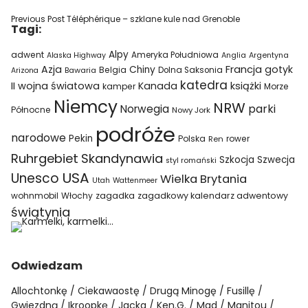
Previous Post
Téléphérique – szklane kule nad Grenoble
Tagi:
Alpy
adwent
Ameryka Południowa
Alaska Highway
Anglia
Argentyna
Azja
Francja
gotyk
Chiny
Belgia
Bawaria
Dolna Saksonia
Arizona
katedra
II wojna światowa
Kanada
książki
kamper
Morze
Niemcy
NRW
parki
Norwegia
Północne
Nowy Jork
podróże
narodowe
Pekin
Polska
rower
Ren
Ruhrgebiet
Skandynawia
Szkocja
Szwecja
styl romański
USA
Unesco
Wielka Brytania
Utah
Wattenmeer
wohnmobil
Włochy
zagadka
zagadkowy kalendarz adwentowy
świątynia
Odwiedzam
Allochtonkę
Ciekawaostę
Drugą Minogę
Fusillę
Gwiezdną
Ikroopkę
Jacka
Ken.G.
Mad
Manitou