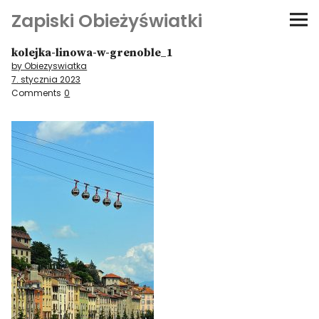
Zapiski Obieżyświatki
kolejka-linowa-w-grenoble_1
Podróże
by Obiezyswiatka
7. stycznia 2023
Kultura i sztuka
Comments
0
Kątem oka
O-fiszki
Niezwyczajne ściany
Dom na kółkach