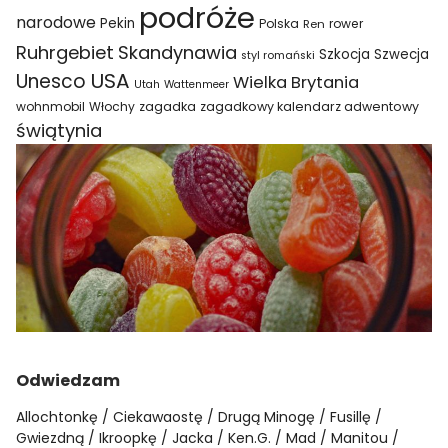
podróże
narodowe
Pekin
Polska
rower
Ren
Ruhrgebiet
Skandynawia
Szkocja
Szwecja
styl romański
USA
Unesco
Wielka Brytania
Utah
Wattenmeer
wohnmobil
Włochy
zagadka
zagadkowy kalendarz adwentowy
świątynia
Odwiedzam
Allochtonkę
Ciekawaostę
Drugą Minogę
Fusillę
Gwiezdną
Ikroopkę
Jacka
Ken.G.
Mad
Manitou