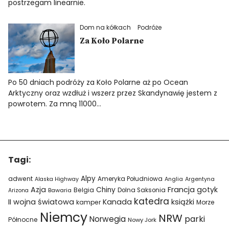
postrzegam linearnie.
Dom na kółkach
Podróże
Za Koło Polarne
Po 50 dniach podróży za Koło Polarne aż po Ocean
Arktyczny oraz wzdłuż i wszerz przez Skandynawię jestem z
powrotem. Za mną 11000…
Tagi:
Alpy
adwent
Ameryka Południowa
Alaska Highway
Anglia
Argentyna
Azja
Francja
gotyk
Chiny
Belgia
Bawaria
Dolna Saksonia
Arizona
katedra
II wojna światowa
Kanada
książki
kamper
Morze
Niemcy
NRW
parki
Norwegia
Północne
Nowy Jork