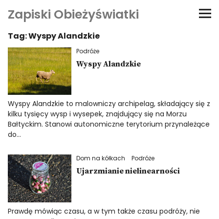
Zapiski Obieżyświatki
Tag:
Wyspy Alandzkie
Podróże
Podróże
Kultura i sztuka
Wyspy Alandzkie
Kątem oka
Wyspy Alandzkie to malowniczy archipelag, składający się z
kilku tysięcy wysp i wysepek, znajdujący się na Morzu
O-fiszki
Bałtyckim. Stanowi autonomiczne terytorium przynależące
do…
Niezwyczajne ściany
Dom na kółkach
Podróże
Ujarzmianie nielinearności
Dom na kółkach
Prawdę mówiąc czasu, a w tym także czasu podróży, nie