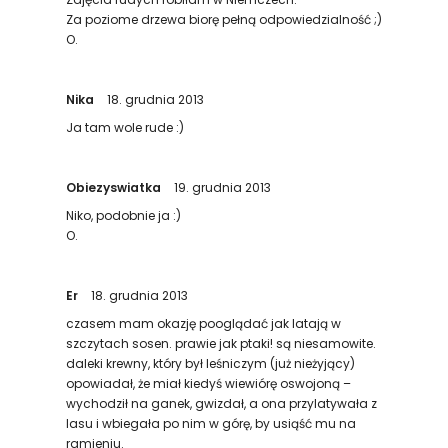
Za poziome drzewa biorę pełną odpowiedzialność ;)
O.
Nika
18. grudnia 2013
Ja tam wole rude :)
Obiezyswiatka
19. grudnia 2013
Niko, podobnie ja :)
O.
Er
18. grudnia 2013
czasem mam okazję pooglądać jak latają w
szczytach sosen. prawie jak ptaki! są niesamowite.
daleki krewny, który był leśniczym (już nieżyjący)
opowiadał, że miał kiedyś wiewiórę oswojoną –
wychodził na ganek, gwizdał, a ona przylatywała z
lasu i wbiegała po nim w górę, by usiąść mu na
ramieniu.