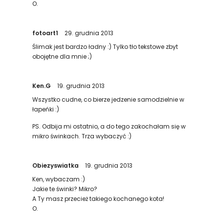
O.
fotoart1
29. grudnia 2013
Ślimak jest bardzo ładny :) Tylko tło tekstowe zbyt
obojętne dla mnie ;)
Ken.G
19. grudnia 2013
Wszystko cudne, co bierze jedzenie samodzielnie w
łapeńki :)
PS. Odbija mi ostatnio, a do tego zakochałam się w
mikro świnkach. Trza wybaczyć :)
Obiezyswiatka
19. grudnia 2013
Ken, wybaczam :)
Jakie te świnki? Mikro?
A Ty masz przecież takiego kochanego kota!
O.