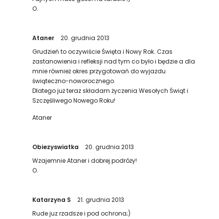
O.
Ataner
20. grudnia 2013
Grudzień to oczywiście Święta i Nowy Rok. Czas
zastanowienia i refleksji nad tym co było i będzie a dla
mnie również okres przygotowań do wyjazdu
świąteczno-noworocznego.
Dlatego już teraz składam życzenia Wesołych Świąt i
Szczęśliwego Nowego Roku!
Ataner
Obiezyswiatka
20. grudnia 2013
Wzajemnie Ataner i dobrej podróży!
O.
Katarzyna S
21. grudnia 2013
Rude juz rzadsze i pod ochrona;)