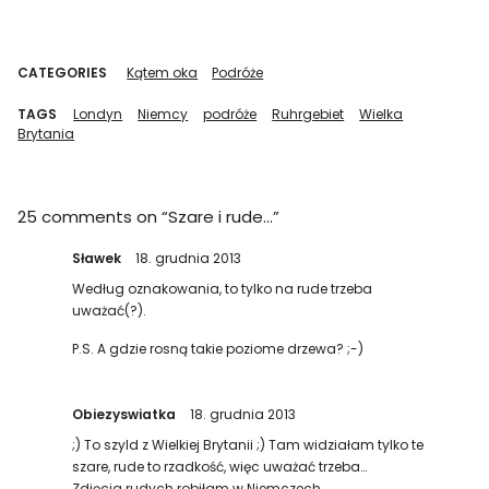
CATEGORIES
Kątem oka
Podróże
TAGS
Londyn
Niemcy
podróże
Ruhrgebiet
Wielka
Brytania
25 comments on “
Szare i rude…
”
Sławek
18. grudnia 2013
Według oznakowania, to tylko na rude trzeba
uważać(?).
P.S. A gdzie rosną takie poziome drzewa? ;-)
Obiezyswiatka
18. grudnia 2013
;) To szyld z Wielkiej Brytanii ;) Tam widziałam tylko te
szare, rude to rzadkość, więc uważać trzeba…
Zdjęcia rudych robiłam w Niemczech.