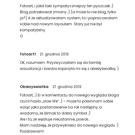
Fotoart, i jakiś taki sympatyczniejszy ten pyszczek ;)
Blog potrzebował zmiany ;) (a może to nie blog, tylko
ja?) A że aktualizowałam system, to i popracowałam
sobie nad nowym layoutem. Stary już nie był
kompatybilny.
O.
fotoart1
21. grudnia 2013
OK, rozumiem. Przyzwyczaiłam się do tamtej
wizualizacji i bardzo kojarzyła mi się z obieżyświatką :)
Obiezyswiatka
21. grudnia 2013
Fotoart, ;) Er w komentarzu do nowego wygląda bloga
rzucił hasło „slow life” ;) – może to powinnam sobie
wziąć jako postanowienie na rok następny, a
wiadomo, że ślimak to dobry symbol ;)
Ale i to, że wędruje nieustannie, powoli…
Mam nadzieję, że przywykniesz do nowego wyglądu :)
Pozdrawiam!