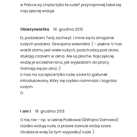
w Polsce są chyba tylko te rude? przynajmniej takie się
najczęściej widuje.
Obiezyswiatka
19. grudnia 2013
Er, podzielam Twój zachwyt. I mnie się to śmiganie
rudych podoba. Oswojona wiewiórka :) – piękne. U nas
wokół domu jest wiele rudych, podchodzą pod drzwi,
stukają czasem w okna. Ale są płoche. Najczęściej
widzę je wcześnie rano, jak wyjeżdżam do pracy.
Ganiają się po ulicy ;)
U nas na szczęście tylko rude, szare to gatunek
introdukowany, który się szybko rozmnaża i zagraża
rudym.
O.
I am I
19. grudnia 2013
O nie, nie – np. w Leśnej Podkowie (©Wojna Domowa)
rzadko widuję rude, a prawie zawsze widzę szare.
Osobiście wolę (w tym wypadku) rude :)