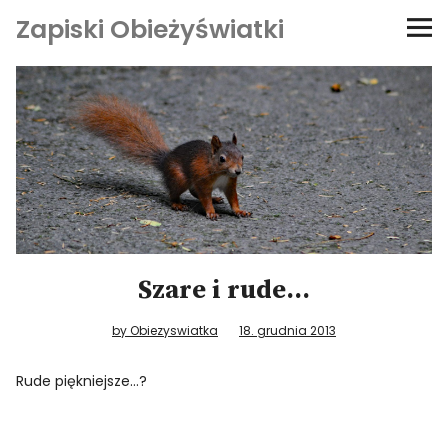
Zapiski Obieżyświatki
Podróże
Kultura i sztuka
Kątem oka
O-fiszki
Szare i rude…
Niezwyczajne ściany
by Obiezyswiatka
18. grudnia 2013
Dom na kółkach
Rude piękniejsze…?