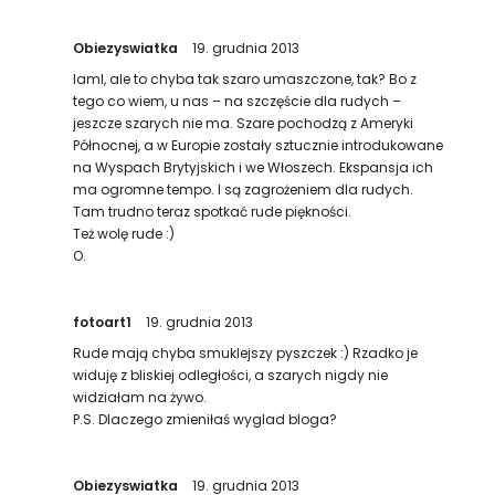
Obiezyswiatka
19. grudnia 2013
IamI, ale to chyba tak szaro umaszczone, tak? Bo z
tego co wiem, u nas – na szczęście dla rudych –
jeszcze szarych nie ma. Szare pochodzą z Ameryki
Północnej, a w Europie zostały sztucznie introdukowane
na Wyspach Brytyjskich i we Włoszech. Ekspansja ich
ma ogromne tempo. I są zagrożeniem dla rudych.
Tam trudno teraz spotkać rude piękności.
Też wolę rude :)
O.
fotoart1
19. grudnia 2013
Rude mają chyba smuklejszy pyszczek :) Rzadko je
widuję z bliskiej odległości, a szarych nigdy nie
widziałam na żywo.
P.S. Dlaczego zmieniłaś wyglad bloga?
Obiezyswiatka
19. grudnia 2013