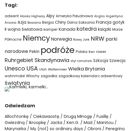
Tagi:
Alpy
adwent
Ameryka Południowa
Alaska Highway
Anglia
Argentyna
Azja
Francja
gotyk
Chiny
Belgia
Bawaria
Dolna Saksonia
Arizona
katedra
II wojna światowa
Kanada
książki
kamper
Morze
Niemcy
NRW
parki
Norwegia
Północne
Nowy Jork
podróże
narodowe
Pekin
Polska
rower
Ren
Ruhrgebiet
Skandynawia
Szkocja
Szwecja
styl romański
USA
Unesco
Wielka Brytania
Utah
Wattenmeer
wohnmobil
Włochy
zagadka
zagadkowy kalendarz adwentowy
świątynia
Odwiedzam
Allochtonkę
Ciekawaostę
Drugą Minogę
Fusillę
Gwiezdną
Ikroopkę
Jacka
Ken.G.
Mad
Manitou
Marynarka
My (not) so ordinary days
Obroni
Peregrino